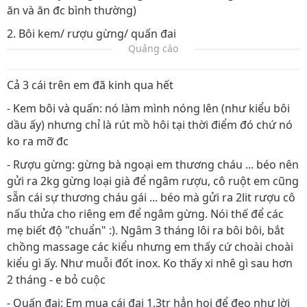
ăn và ăn đc bình thường)
2. Bôi kem/ rượu gừng/ quấn đai
Quảng cáo
Cả 3 cái trên em đã kinh qua hết
- Kem bôi và quấn: nó làm mình nóng lên (như kiểu bôi
dầu ấy) nhưng chỉ là rút mồ hôi tại thời điểm đó chứ nó
ko ra mỡ đc
- Rượu gừng: gừng bà ngoại em thương cháu ... béo nên
gửi ra 2kg gừng loại già để ngâm rượu, cô ruột em cũng
sẵn cái sự thương cháu gái ... béo mà gửi ra 2lit rượu cô
nấu thửa cho riêng em để ngâm gừng. Nói thế để các
mẹ biết độ "chuẩn" :). Ngâm 3 tháng lôi ra bôi bôi, bắt
chồng massage các kiểu nhưng em thấy cứ choài choài
kiểu gì ấy. Như muỗi đốt inox. Ko thấy xi nhê gì sau hơn
2 tháng - e bỏ cuộc
- Quấn đai: Em mua cái đai 1,3tr hẳn hoi để đeo như lời