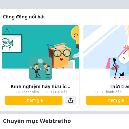
Cộng đồng nổi bật
Kinh nghiệm hay hữu íc...
Thời tr
88k Thành viên
·
60.1k Bài viết
52.3k Thành viên
·
Tham gia
Tham gia
Chuyên mục Webtretho