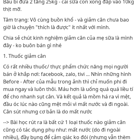
Bầu bí đứa 2 tăng 25kg - cai sữa con xong đắp vào 10kg
thịt mỡ.
Tâm trạng: Vô cùng buồn khổ - và giảm cân chưa bao
giờ là chuyện "thích là được" ít nhất với mình.
Chia sẻ chút kinh nghiệm giảm cân của mẹ sữa là mình
đây - ko buôn bán gì nhé
1. Thuốc giảm cân
Có rất nhiều thuốc/ thực phẩm chức năng mọi người
bán ở khắp nơi: facebook, zalo, tivi ... Nhìn những hình
Before - After của mẫu trong ảnh thì chỉ muốn phi đi
mua ngay và luôn thôi. Máu hơn là uống quá quá liều tí
để cho nhanh sụt cân. Và kết quả là mồm há ra vì mệt,
đầu óc lúc nào cũng mệt mỏi vì mất nước và đi ngoài.
Cân sút nhưng cơ bản là do mất nước
--> Bài học rút ra là bất cứ 1 loại thuốc nào giảm cân
cũng có tác dụng phụ như: mất nước (do đi ngoài
nhiều), đầy bụng để cảm giác ko đói (nhưng vẫn thèm