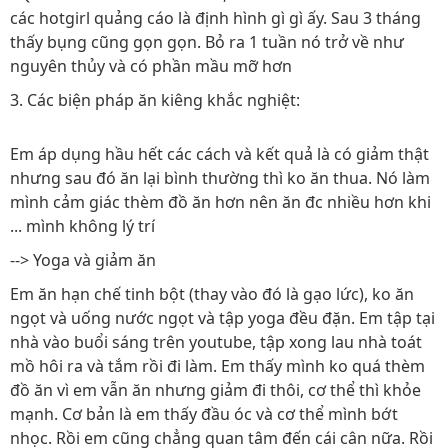
các hotgirl quảng cáo là định hình gì gì ấy. Sau 3 tháng
thấy bụng cũng gọn gọn. Bỏ ra 1 tuần nó trở về như
nguyên thủy và có phần mầu mỡ hơn
3. Các biện pháp ăn kiêng khắc nghiệt:
Em áp dụng hầu hết các cách và kết quả là có giảm thật
nhưng sau đó ăn lại bình thường thì ko ăn thua. Nó làm
mình cảm giác thèm đồ ăn hơn nên ăn đc nhiều hơn khi
... mình không lý trí
--> Yoga và giảm ăn
Em ăn hạn chế tinh bột (thay vào đó là gạo lức), ko ăn
ngọt và uống nước ngọt và tập yoga đều đặn. Em tập tại
nhà vào buổi sáng trên youtube, tập xong lau nhà toát
mồ hôi ra và tắm rồi đi làm. Em thấy mình ko quá thèm
đồ ăn vì em vẫn ăn nhưng giảm đi thôi, cơ thể thì khỏe
mạnh. Cơ bản là em thấy đầu óc và cơ thể mình bớt
nhọc. Rồi em cũng chẳng quan tâm đến cái cân nữa. Rồi