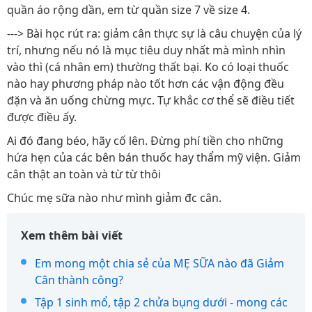
quần áo rộng dần, em từ quần size 7 về size 4.
---> Bài học rút ra: giảm cân thực sự là câu chuyện của lý
trí, nhưng nếu nó là mục tiêu duy nhất mà mình nhìn
vào thì (cá nhân em) thường thất bại. Ko có loại thuốc
nào hay phương pháp nào tốt hơn các vận động đều
đặn và ăn uống chừng mực. Tự khắc cơ thể sẽ điều tiết
được điều ấy.
Ai đó đang béo, hãy cố lên. Đừng phí tiền cho những
hứa hẹn của các bên bán thuốc hay thẩm mỹ viện. Giảm
cân thật an toàn và từ từ thôi
Chúc mẹ sữa nào như mình giảm đc cân.
Xem thêm bài viết
Em mong một chia sẻ của MẸ SỮA nào đã Giảm
Cân thành công?
Tập 1 sinh mổ, tập 2 chửa bụng dưới - mong các