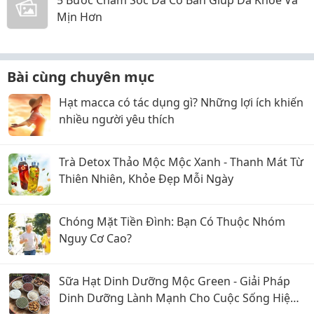
5 Bước Chăm Sóc Da Cơ Bản Giúp Da Khỏe Và
Mịn Hơn
Bài cùng chuyên mục
Hạt macca có tác dụng gì? Những lợi ích khiến
nhiều người yêu thích
Trà Detox Thảo Mộc Mộc Xanh - Thanh Mát Từ
Thiên Nhiên, Khỏe Đẹp Mỗi Ngày
Chóng Mặt Tiền Đình: Bạn Có Thuộc Nhóm
Nguy Cơ Cao?
Sữa Hạt Dinh Dưỡng Mộc Green - Giải Pháp
Dinh Dưỡng Lành Mạnh Cho Cuộc Sống Hiện