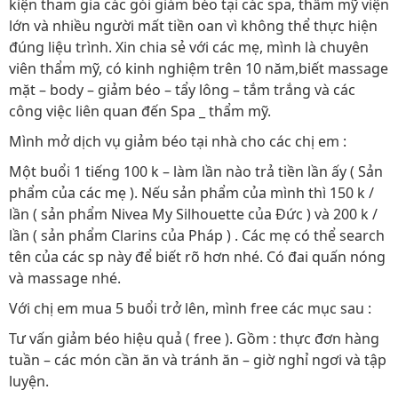
kiện tham gia các gói giảm béo tại các spa, thẩm mỹ viện
lớn và nhiều người mất tiền oan vì không thể thực hiện
đúng liệu trình. Xin chia sẻ với các mẹ, mình là chuyên
viên thẩm mỹ, có kinh nghiệm trên 10 năm,biết massage
mặt – body – giảm béo – tẩy lông – tắm trắng và các
công việc liên quan đến Spa _ thẩm mỹ.
Mình mở dịch vụ giảm béo tại nhà cho các chị em :
Một buổi 1 tiếng 100 k – làm lần nào trả tiền lần ấy ( Sản
phẩm của các mẹ ). Nếu sản phẩm của mình thì 150 k /
lần ( sản phẩm Nivea My Silhouette của Đức ) và 200 k /
lần ( sản phẩm Clarins của Pháp ) . Các mẹ có thể search
tên của các sp này để biết rõ hơn nhé. Có đai quấn nóng
và massage nhé.
Với chị em mua 5 buổi trở lên, mình free các mục sau :
Tư vấn giảm béo hiệu quả ( free ). Gồm : thực đơn hàng
tuần – các món cần ăn và tránh ăn – giờ nghỉ ngơi và tập
luyện.