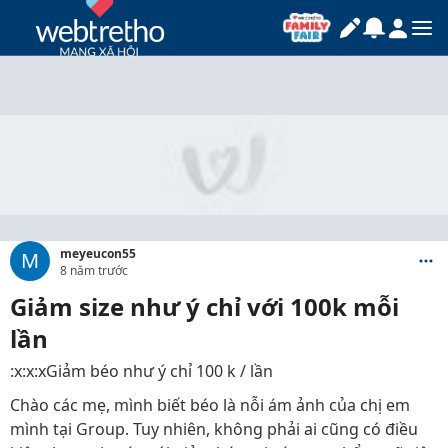
meyeucon55
M
8 năm trước
Giảm size như ý chỉ với 100k mỗi
lần
:x:x:xGiảm béo như ý chỉ 100 k / lần
Chào các mẹ, mình biết béo là nỗi ám ảnh của chị em
mình tại Group. Tuy nhiên, không phải ai cũng có điều