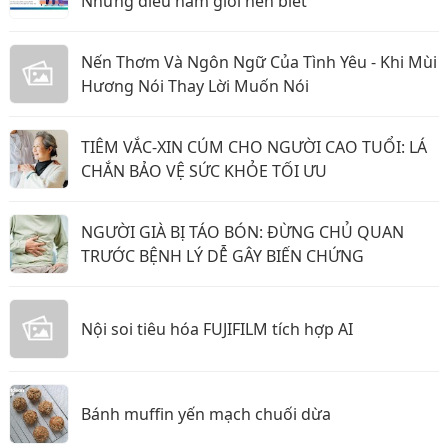
Những điều nam giới nên biết
Nến Thơm Và Ngôn Ngữ Của Tình Yêu - Khi Mùi
Hương Nói Thay Lời Muốn Nói
TIÊM VẮC-XIN CÚM CHO NGƯỜI CAO TUỔI: LÁ
CHẮN BẢO VỆ SỨC KHỎE TỐI ƯU
NGƯỜI GIÀ BỊ TÁO BÓN: ĐỪNG CHỦ QUAN
TRƯỚC BỆNH LÝ DỄ GÂY BIẾN CHỨNG
Nội soi tiêu hóa FUJIFILM tích hợp AI
Bánh muffin yến mạch chuối dừa