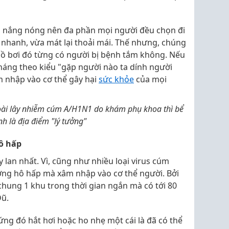
ùa nắng nóng nên đa phần mọi người đều chọn đi
a nhanh, vừa mát lại thoải mái. Thế nhưng, chúng
 hồ bơi đó từng có người bị bệnh tắm không. Nếu
 tháng theo kiểu "gặp người nào ta dính người
m nhập vào cơ thể gây hại
sức khỏe
của mọi
oài lây nhiễm cúm A/H1N1 do khám phụ khoa thì bể
nh là địa điểm "lý tưởng"
ô hấp
 lan nhất. Vì, cũng như nhiều loại virus cúm
ờng hô hấp mà xâm nhập vào cơ thể người. Bởi
hung 1 khu trong thời gian ngắn mà có tới 80
Dũ.
ng đó hắt hơi hoặc ho nhẹ một cái là đã có thể