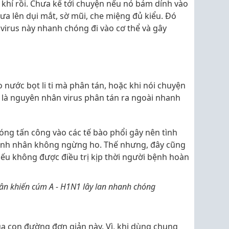
khí rồi. Chưa kể tới chuyện nếu nó bám dính vào
 đưa lên dụi mắt, sờ mũi, che miệng đủ kiểu. Đó
ũ virus này nhanh chóng đi vào cơ thể và gây
o nước bọt li ti mà phân tán, hoặc khi nói chuyện
là nguyên nhân virus phân tán ra ngoài nhanh
óng tấn công vào các tế bào phổi gây nên tình
bệnh nhân không ngừng ho. Thế nhưng, đây cũng
 nếu không được điều trị kịp thời người bệnh hoàn
ân khiến cúm A - H1N1 lây lan nhanh chóng
ua con đường đơn giản này. Vì, khi dùng chung