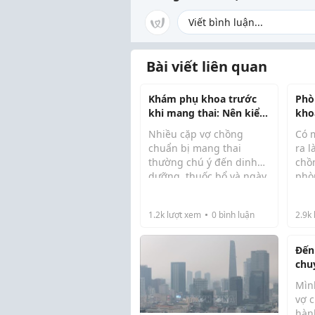
Bài viết liên quan
Khám phụ khoa trước
Phò
khi mang thai: Nên kiểm
kho
tra gì để tránh làm xét
trợ
Nhiều cặp vợ chồng
Có 
nghiệm tràn lan?
chuẩn bị mang thai
ra l
thường chú ý đến dinh
chồ
dưỡng, thuốc bổ và ngày
phò
rụng trứng nhưng lại bỏ
kho
qua việc kiểm tra sức
đề 
1.2k
lượt xem
0
bình luận
2.9k
khỏe phụ khoa. Trong khi
ngu
đó, một số vấn đề như
chậ
viêm nhiễm, rối loạn ch...
Như
Đến
có t
chu
chị
Mìn
vấn
vợ 
hàn