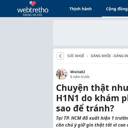
Thịnh hành
Cộng đồng
SỨC KHOẺ
DÁNG KHỎE - DÁNG Đ
Mixita02
8 năm trước
Chuyện thật như
H1N1 do khám ph
sao để tránh?
Tại TP. HCM đã xuất hiện 1 trườn
cần chú ý giữ gìn thật tốt vì c