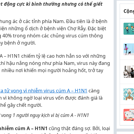
ạt động cực kì bình thường nhưng có thể giết
Cộng
ng ác ở các tỉnh phía Nam. Đầu tiên là ở bệnh
hiện những ổ dịch ở bệnh viện Chợ Rẫy. Đặc biệt
 40% trong nhóm các chủng virus cúm thông
y bệnh ở người.
A – H1N1 chiếm tỷ lệ cao hơn hẳn so với những
ó khí hậu nắng nóng như phía Nam, virus này đang
nhiều nơi khiến mọi người hoảng hốt, trở tay
ca tử vong vì nhiễm virus cúm A – H1N1
càng
vì không ngờ loại virus vốn được đánh giá là
hể gây chết người.
 vong 1 người nguy kịch vì bị cúm A - H1N1
 nhiễm cúm A – H1N1
cũng thật đáng sợ. Bởi, loại