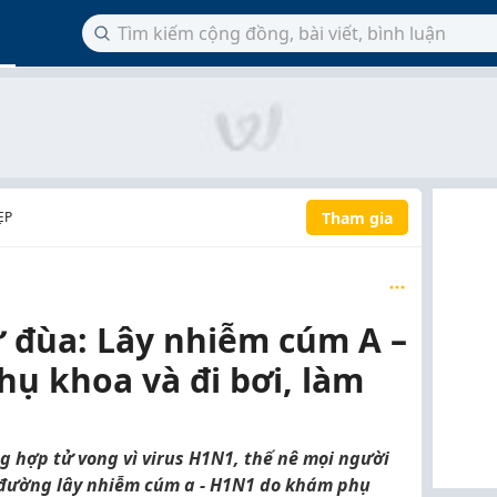
Tham gia
ẸP
 đùa: Lây nhiễm cúm A –
ụ khoa và đi bơi, làm
g hợp tử vong vì virus H1N1, thế nê mọi người
on đường lây nhiễm cúm a - H1N1 do khám phụ