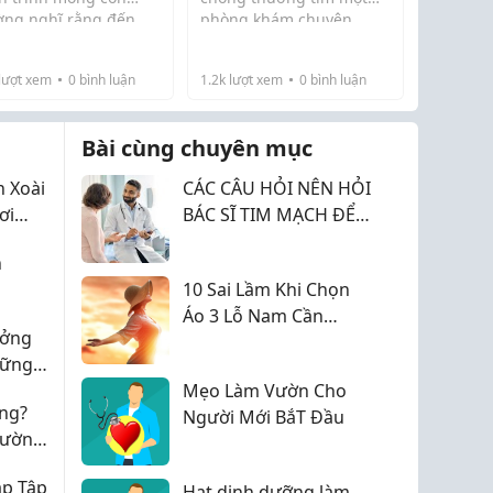
ờng nghĩ rằng đến
phòng khám chuyên
ng khám chuyên
khoa phụ sản nhưng lại
 phụ sản là chỉ để
khó biết nên lựa chọn
lượt xem
0
bình luận
1.2k
lượt xem
0
bình luận
u âm hay làm xét
dựa trên tiêu chí nào.
iệm. Nhưng sau khi
Theo mình, khoảng cách
hiểu kỹ hơn thì mình
gần hay gói khám nhiều
Bài cùng chuyên mục
bi...
chưa phải...
 Xoài
CÁC CÂU HỎI NÊN HỎI
ơi
BÁC SĨ TIM MẠCH ĐỂ
BẢO VỆ TRÁI TIM
h
KHOẺ MẠNH
10 Sai Lầm Khi Chọn
Áo 3 Lỗ Nam Cần
ưởng
Tránh 2026
hững
t
Mẹo Làm Vườn Cho
ng?
Người Mới BắT Đầu
hường
áp Tập
Hạt dinh dưỡng làm