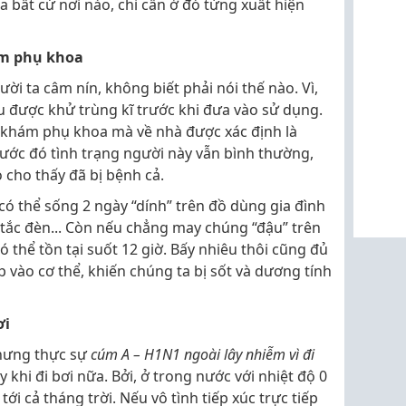
a bất cứ nơi nào, chỉ cần ở đó từng xuất hiện
m phụ khoa
i ta câm nín, không biết phải nói thế nào. Vì,
u được khử trùng kĩ trước khi đưa vào sử dụng.
đi khám phụ khoa mà về nhà được xác định là
rước đó tình trạng người này vẫn bình thường,
 cho thấy đã bị bệnh cả.
 có thể sống 2 ngày “dính” trên đồ dùng gia đình
tắc đèn... Còn nếu chẳng may chúng “đậu” trên
 thể tồn tại suốt 12 giờ. Bấy nhiêu thôi cũng đủ
p vào cơ thể, khiến chúng ta bị sốt và dương tính
ơi
nhưng thực sự
cúm A – H1N1 ngoài lây nhiễm vì đi
ây khi đi bơi nữa. Bởi, ở trong nước với nhiệt độ 0
i tới cả tháng trời. Nếu vô tình tiếp xúc trực tiếp