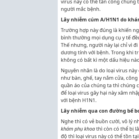
virus này có thể tấn công chúng t
người mắc bệnh.
Lây nhiễm cúm A/H1N1 do khá
Trường hợp này đúng là khiến ngườ
bình thường mọi dụng cụ y tế đề
Thế nhưng, người này lại chỉ vì 
dương tính với bệnh. Trong khi t
không có bất kì một dấu hiệu nào
Nguyên nhân là do loại virus này
như bàn, ghế, tay nắm cửa, công 
quần áo của chúng ta thì chúng có
để loại virus gây hại này xâm nhậ
với bệnh H1N1.
Lây nhiễm qua con đường bể b
Nghe thì có vẻ buồn cười, vô lý 
khám phụ khoa
thì còn có thể bị l
độ thì loại virus này có thể tồn tạ