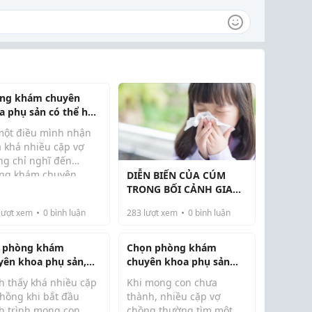
ng khám chuyên
a phụ sản có thể hỗ
 những vấn đề nào?
một điều mình nhận
à khá nhiều cặp vợ
ng chỉ nghĩ đến
ng khám chuyên
DIỄN BIẾN CỦA CÚM
a phụ sản khi gặp vấn
TRONG BỐI CẢNH GIAO
rõ ràng như kinh
MÙA VÀ NGUY CƠ ĐỒNG
lượt xem
0
bình luận
283
lượt xem
0
bình luận
yệt bất thường hoặc
NHIỄM BỆNH TRUYỀN
m có con kéo dài.
NHIỄM GIA TĂNG
ng thực tế, nơi đây
 phòng khám
Chọn phòng khám
hể...
yên khoa phụ sản,
chuyên khoa phụ sản
 em thường được tư
khi đang mong con: Nên
h thấy khá nhiều cặp
Khi mong con chưa
 những gì?
nhìn vào điều gì?
chồng khi bắt đầu
thành, nhiều cặp vợ
h trình mong con
chồng thường tìm một