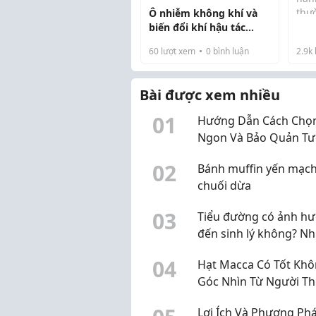
thư
Ô nhiễm không khí và
phò
biến đổi khí hậu tác
khoa
động đến dịch cúm như
60
lượt xem
0
bình luận
2.9k
siê
thế nào?
ngh
tìm 
Bài được xem nhiều
mới 
0
1
Hướng Dẫn Cách Chọn
Ngon Và Bảo Quản Tư
Lâu
0
2
Bánh muffin yến mạc
chuối dừa
0
3
Tiểu đường có ảnh h
đến sinh lý không? N
điều nam giới nên biế
0
4
Hạt Macca Có Tốt Khô
Góc Nhìn Từ Người T
Xuyên Sử Dụng
Lợi Ích Và Phương Ph