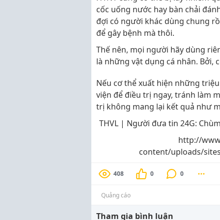
cốc uống nước hay bàn chải đánh r
đợi có người khác dùng chung rồi
để gây bệnh mà thôi.
Thế nên, mọi người hãy dùng riê
là những vật dụng cá nhân. Bởi, c
Nếu cơ thể xuất hiện những triệ
viện để điều trị ngay, tránh làm mấ
trị không mang lại kết quả như 
THVL | Người đưa tin 24G: Chùm
http://www
content/uploads/site
408
0
0
Quảng cáo
Tham gia bình luận