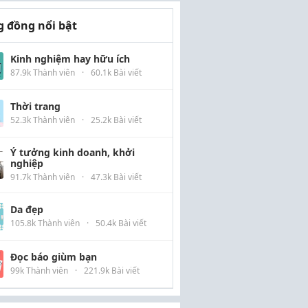
 đồng nổi bật
Kinh nghiệm hay hữu ích
87.9k Thành viên
·
60.1k Bài viết
Thời trang
52.3k Thành viên
·
25.2k Bài viết
Ý tưởng kinh doanh, khởi
nghiệp
91.7k Thành viên
·
47.3k Bài viết
Da đẹp
105.8k Thành viên
·
50.4k Bài viết
Đọc báo giùm bạn
99k Thành viên
·
221.9k Bài viết