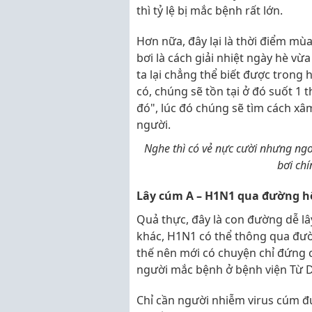
thì tỷ lệ bị mắc bệnh rất lớn.
Hơn nữa, đây lại là thời điểm m
bơi là cách giải nhiệt ngày hè vừ
ta lại chẳng thể biết được trong
có, chúng sẽ tồn tại ở đó suốt 1
đó", lúc đó chúng sẽ tìm cách xâ
người.
Nghe thì có vẻ nực cười nhưng ng
bơi chí
Lây cúm A – H1N1 qua đường h
Quả thực, đây là con đường dễ lây
khác, H1N1 có thể thông qua đư
thế nên mới có chuyện chỉ đứng c
người mắc bệnh ở bệnh viện Từ 
Chỉ cần người nhiễm virus cúm đứ