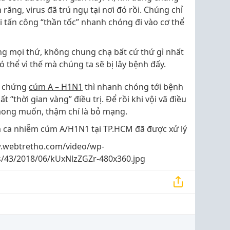
ăng, virus đã trú ngụ tại nơi đó rồi. Chúng chỉ
 tấn công “thần tốc” nhanh chóng đi vào cơ thể
ng mọi thứ, không chung chạ bất cứ thứ gì nhất
ó thể vì thế mà chúng ta sẽ bị lây bệnh đấy.
u chứng
cúm A – H1N1
thì nhanh chóng tới bệnh
t “thời gian vàng” điều trị. Để rồi khi vội vã điều
mong muốn, thậm chí là bỏ mạng.
 ca nhiễm cúm A/H1N1 tại TP.HCM đã được xử lý
.webtretho.com/video/wp-
s/43/2018/06/kUxNlzZGZr-480x360.jpg