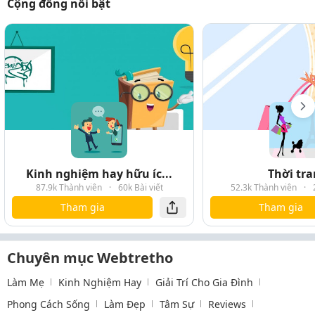
Cộng đồng nổi bật
Kinh nghiệm hay hữu íc...
Thời tr
87.9k Thành viên
·
60k Bài viết
52.3k Thành viên
·
Tham gia
Tham gia
Chuyên mục Webtretho
Làm Mẹ
Kinh Nghiệm Hay
Giải Trí Cho Gia Đình
Phong Cách Sống
Làm Đẹp
Tâm Sự
Reviews