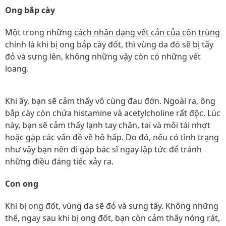
Ong bắp cày
Một trong những
cách nhận dạng vết cắn của côn trùng
chính là khi bị ong bắp cày đốt, thì vùng da đó sẽ bị tấy
đỏ và sưng lên, không những vậy còn có những vết
loang.
Khi ấy, bạn sẽ cảm thấy vô cùng đau đớn. Ngoài ra, ông
bắp cày còn chứa histamine và acetylcholine rất độc. Lúc
này, bạn sẽ cảm thấy lạnh tay chân, tai và môi tái nhợt
hoặc gặp các vấn đề về hô hấp. Do đó, nếu có tình trạng
như vậy bạn nên đi gặp bác sĩ ngay lập tức để tránh
những điều đáng tiếc xảy ra.
Con ong
Khi bị ong đốt, vùng da sẽ đỏ và sưng tấy. Không những
thế, ngay sau khi bị ong đốt, bạn còn cảm thấy nóng rát,