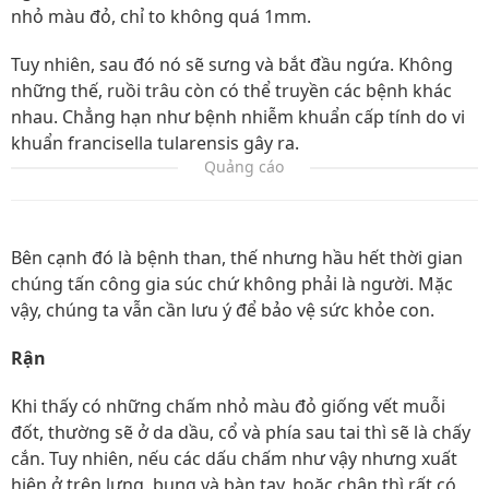
nhỏ màu đỏ, chỉ to không quá 1mm.
Tuy nhiên, sau đó nó sẽ sưng và bắt đầu ngứa. Không
những thế, ruồi trâu còn có thể truyền các bệnh khác
nhau. Chẳng hạn như bệnh nhiễm khuẩn cấp tính do vi
khuẩn francisella tularensis gây ra.
Quảng cáo
Bên cạnh đó là bệnh than, thế nhưng hầu hết thời gian
chúng tấn công gia súc chứ không phải là người. Mặc
vậy, chúng ta vẫn cần lưu ý để bảo vệ sức khỏe con.
Rận
Khi thấy có những chấm nhỏ màu đỏ giống vết muỗi
đốt, thường sẽ ở da dầu, cổ và phía sau tai thì sẽ là chấy
cắn. Tuy nhiên, nếu các dấu chấm như vậy nhưng xuất
hiện ở trên lưng, bụng và bàn tay, hoặc chân thì rất có