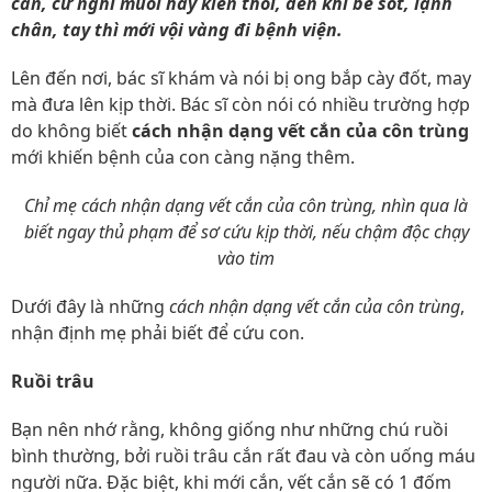
cắn, cứ nghĩ muỗi hay kiến thôi, đến khi bé sốt, lạnh
chân, tay thì mới vội vàng đi bệnh viện.
Lên đến nơi, bác sĩ khám và nói bị ong bắp cày đốt, may
mà đưa lên kịp thời. Bác sĩ còn nói có nhiều trường hợp
do không biết
cách nhận dạng vết cắn của côn trùng
mới khiến bệnh của con càng nặng thêm.
Chỉ mẹ cách nhận dạng vết cắn của côn trùng, nhìn qua là
biết ngay thủ phạm để sơ cứu kịp thời, nếu chậm độc chạy
vào tim
Dưới đây là những
cách nhận dạng vết cắn của côn trùng
,
nhận định mẹ phải biết để cứu con.
Ruồi trâu
Bạn nên nhớ rằng, không giống như những chú ruồi
bình thường, bởi ruồi trâu cắn rất đau và còn uống máu
người nữa. Đặc biệt, khi mới cắn, vết cắn sẽ có 1 đốm