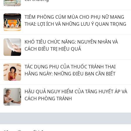
TIÊM PHÒNG CÚM MÙA CHO PHỤ NỮ MANG
THAI: LỢI ÍCH VÀ NHỮNG LƯU Ý QUAN TRỌNG
KHÓ TIÊU CHỨC NĂNG: NGUYÊN NHÂN VÀ
CÁCH ĐIỀU TRỊ HIỆU QUẢ
TÁC DỤNG PHỤ CỦA THUỐC TRÁNH THAI
HẰNG NGÀY: NHỮNG ĐIỀU BẠN CẦN BIẾT
HẬU QUẢ NGUY HIỂM CỦA TĂNG HUYẾT ÁP VÀ
CÁCH PHÒNG TRÁNH