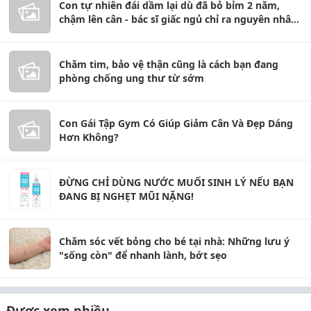
Con tự nhiên đái dầm lại dù đã bỏ bỉm 2 năm,
chậm lên cân - bác sĩ giấc ngủ chỉ ra nguyên nhân
ít mẹ nghĩ tới
Chăm tim, bảo vệ thận cũng là cách bạn đang
phòng chống ung thư từ sớm
Con Gái Tập Gym Có Giúp Giảm Cân Và Đẹp Dáng
Hơn Không?
ĐỪNG CHỈ DÙNG NƯỚC MUỐI SINH LÝ NẾU BẠN
ĐANG BỊ NGHẸT MŨI NẶNG!
Chăm sóc vết bỏng cho bé tại nhà: Những lưu ý
"sống còn" để nhanh lành, bớt sẹo
Được xem nhiều