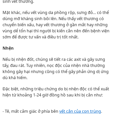
sinh vết thương.
Mặt khác, nếu vết vùng da phồng rộp, sưng đỏ... có thể
dùng mỡ kháng sinh bôi lên. Nếu thấy vết thương có
chuyển biến xấu, hay vết thương ở gần mắt hay những
vùng dể tổn hại thì người bị kiến cắn nên đến bệnh viện
sớm để được tư vấn và điều trị tốt nhất.
Nhện
Nếu bị nhện đốt, chúng sẽ tiết ra các axit và gây sưng
tấy, đau rát. Tuy nhiên, nọc độc của nhện nhà thường
không gây hại nhưng cũng có thể gây phản ứng dị ứng
dù khá hiếm.
Đặc biệt, những triệu chứng do bị nhện độc có thể xuất
hiện từ khoảng 1-24 giờ đồng hồ sau khi bị cắn như:
- Tê, mất cảm giác ở phía bên
vết cắn của con trùng
.