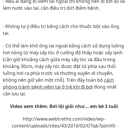
- Nếu ai đang bị viêm tai ngoài thì không nên đi bơi lội và
làm nước vào tai, cần điều trị dứt điểm bệnh.
- Không tự ý điều trị bằng cách cho thuốc bột vào ống
tai.
- Có thể làm khô ống tai ngoài bằng cách sử dụng luồng
hơi nóng từ máy sấy tóc ở cường độ thấp hoặc sấy lạnh
(cần giữ khoảng cách giữa máy sấy tóc và đầu trong
khoảng 30cm, máy sấy tóc được đặt từ phía sau thổi
luồng hơi ra phía trước và thường xuyên di chuyển,
không nên giữ yên một chỗ). Trên đây toàn bộ
cách
phòng tránh bệnh viêm tai ở trẻ khi đi bơi
đúng nhất
cần lưu lại.
Video xem thêm: Bơi lội giỏi như... em bé 3 tuổi
http://www.webtretho.com/video/wp-
content/uploads/sites/43/2016/02/OTqb7pjmV0-