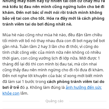
Nhưng mấy hôm nay tự nhiên tai con cứ chảy mủ ra
mà kiểu bị đau nên mình cũng ngừng luôn cho bé đi
khám. Đến nơi bác sĩ mới nói rồi trách mình không
bảo vệ tai con cho tốt. Hóa ra đây mới là cách phòng
tránh viêm tai do bơi đúng nhất nè.
Mùa hè nào cũng như mùa hè nào, đều đặn tầm chiều
tối mình với bố nó thay nhau đưa con đi bơi ngay bể bơi
gần nhà. Tuần tầm 2 hay 3 lần cho đi thôi, vì cũng do
tính chất công việc của mình nữa nên không có nhiều
thời gian, con cũng vướng lịch đi lớp nữa. Mới được 1
tháng đổ lại đó thì con mình bị đau tai, mà còn nhai
cũng thấy đau nên mình ngừng cho đi rồi đưa đi khám.
Đến nơi nghe lời khuyên của bác sĩ xong mới biết mình
đã làm sai 1 bước trong
cách phòng tránh viêm tai do
bơi ở trẻ
đó ạ. Không làm đúng là
ảnh hưởng đến sức
khỏe con
lắm.
Quảng cáo