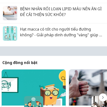
BỆNH NHÂN RỐI LOẠN LIPID MÁU NÊN ĂN GÌ
ĐỂ CẢI THIỆN SỨC KHỎE?
Hạt macca có tốt cho người tiểu đường
không? - Giải pháp dinh dưỡng "vàng" giúp ổn
định đường huyết
Cộng đồng nổi bật