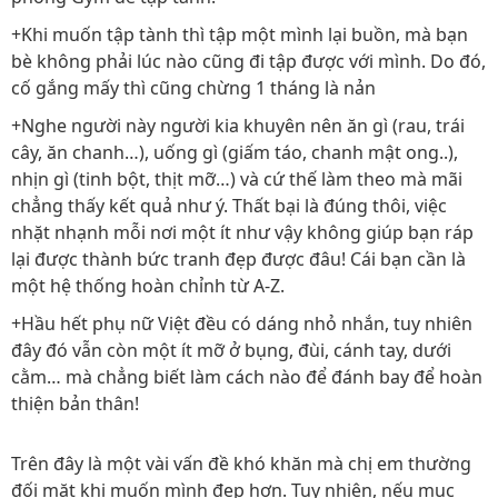
+Khi muốn tập tành thì tập một mình lại buồn, mà bạn
bè không phải lúc nào cũng đi tập được với mình. Do đó,
cố gắng mấy thì cũng chừng 1 tháng là nản
+Nghe người này người kia khuyên nên ăn gì (rau, trái
cây, ăn chanh…), uống gì (giấm táo, chanh mật ong..),
nhịn gì (tinh bột, thịt mỡ…) và cứ thế làm theo mà mãi
chẳng thấy kết quả như ý. Thất bại là đúng thôi, việc
nhặt nhạnh mỗi nơi một ít như vậy không giúp bạn ráp
lại được thành bức tranh đẹp được đâu! Cái bạn cần là
một hệ thống hoàn chỉnh từ A-Z.
+Hầu hết phụ nữ Việt đều có dáng nhỏ nhắn, tuy nhiên
đây đó vẫn còn một ít mỡ ở bụng, đùi, cánh tay, dưới
cằm… mà chẳng biết làm cách nào để đánh bay để hoàn
thiện bản thân!
Trên đây là một vài vấn đề khó khăn mà chị em thường
đối mặt khi muốn mình đẹp hơn. Tuy nhiên, nếu mục