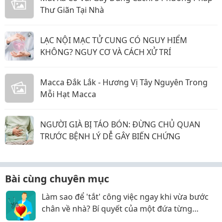
Thư Giãn Tại Nhà
LẠC NỘI MẠC TỬ CUNG CÓ NGUY HIỂM
KHÔNG? NGUY CƠ VÀ CÁCH XỬ TRÍ
Macca Đắk Lắk - Hương Vị Tây Nguyên Trong
Mỗi Hạt Macca
NGƯỜI GIÀ BỊ TÁO BÓN: ĐỪNG CHỦ QUAN
TRƯỚC BỆNH LÝ DỄ GÂY BIẾN CHỨNG
Bài cùng chuyên mục
Làm sao để 'tắt' công việc ngay khi vừa bước
chân về nhà? Bí quyết của một đứa từng
stress nặng