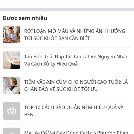
Được xem nhiều
RỐI LOẠN MỠ MÁU VÀ NHỮNG ẢNH HƯỞNG
TỚI SỨC KHỎE BẠN CẦN BIẾT
Táo Bón: Giải Đáp Tất Tần Tật Về Nguyên Nhân
Và Cách Xử Lý Hiệu Quả
TIÊM VẮC-XIN CÚM CHO NGƯỜI CAO TUỔI: LÁ
CHẮN BẢO VỆ SỨC KHỎE TỐI ƯU
TOP 10 CÁCH BẢO QUẢN NỆM HIỆU QUẢ VÀ
BỀN
Mát Xa Cổ Vai Gáy Đúng Cách: 5 Phương Pháp