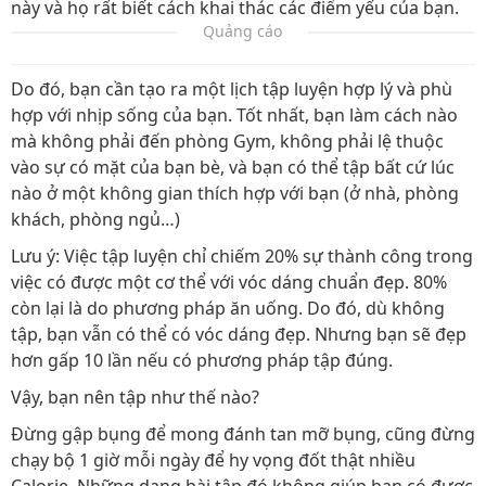
này và họ rất biết cách khai thác các điểm yếu của bạn.
Quảng cáo
Do đó, bạn cần tạo ra một lịch tập luyện hợp lý và phù
hợp với nhịp sống của bạn. Tốt nhất, bạn làm cách nào
mà không phải đến phòng Gym, không phải lệ thuộc
vào sự có mặt của bạn bè, và bạn có thể tập bất cứ lúc
nào ở một không gian thích hợp với bạn (ở nhà, phòng
khách, phòng ngủ…)
Lưu ý: Việc tập luyện chỉ chiếm 20% sự thành công trong
việc có được một cơ thể với vóc dáng chuẩn đẹp. 80%
còn lại là do phương pháp ăn uống. Do đó, dù không
tập, bạn vẫn có thể có vóc dáng đẹp. Nhưng bạn sẽ đẹp
hơn gấp 10 lần nếu có phương pháp tập đúng.
Vậy, bạn nên tập như thế nào?
Đừng gập bụng để mong đánh tan mỡ bụng, cũng đừng
chạy bộ 1 giờ mỗi ngày để hy vọng đốt thật nhiều
Calorie. Những dạng bài tập đó không giúp bạn có được