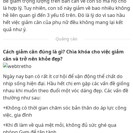
để giảm trọng lượng trên bàn cân về con số mà họ cho
là hợp lý. Tuy nhiên, con số này giảm về bao nhiêu không
hề liên quan gì đến 3 yếu tố trên. Đó là lý do vì sao hầu
hết việc giảm cân của phụ nữ đều không mang lại kết
quả như ý.
Quảng cáo
Cách giảm cân đúng là gì? Chìa khóa cho việc giảm
cân và trở nên khỏe đẹp?
Ngày nay bạn có rất ít cơ hội để vận động thể chất do
nhịp sống hiện đại. Hầu hết chị em gặp các vấn đề giống
nhau khi muốn theo đuổi một vóc dáng đẹp. Các vấn đề
thường như sau:
+Không có thời gian chăm sóc bản thân do áp lực công
việc, gia đình
+Khi đi làm về quá mệt mỏi, không đủ sức ghé qua
phòng Gym để tập tành.