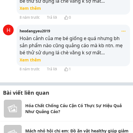
bé thử sử dụng lá chè vằng k sợ mất
...
Xem thêm
8 năm trước
Trả lời
0
H
heodangyeu2019
Hoàn cảnh của mẹ bé giống e quá nhưng bh
sản phẩm nào cũng quảng cáo mà kb ntn. mẹ
bé thử sử dụng lá chè vằng k sợ mất
...
Xem thêm
8 năm trước
Trả lời
1
Bài viết liên quan
Hóa Chất Chống Cáu Cặn Có Thực Sự Hiệu Quả
Như Quảng Cáo?
Mách nhỏ hội chị em: Đồ ăn vặt healthy giúp giảm