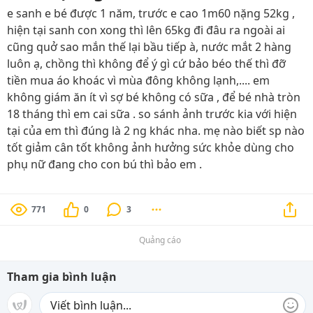
e sanh e bé được 1 năm, trước e cao 1m60 nặng 52kg ,
hiện tại sanh con xong thì lên 65kg đi đâu ra ngoài ai
cũng quở sao mắn thế lại bầu tiếp à, nước mắt 2 hàng
luôn ạ, chồng thì không để ý gì cứ bảo béo thế thì đỡ
tiền mua áo khoác vì mùa đông không lạnh,.... em
không giám ăn ít vì sợ bé không có sữa , để bé nhà tròn
18 tháng thì em cai sữa . so sánh ảnh trước kia với hiện
tại của em thì đúng là 2 ng khác nha. mẹ nào biết sp nào
tốt giảm cân tốt không ảnh hưởng sức khỏe dùng cho
phụ nữ đang cho con bú thì bảo em .
771
0
3
Quảng cáo
Tham gia bình luận