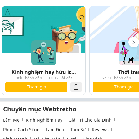
Kinh nghiệm hay hữu íc...
Thời tr
88k Thành viên
·
60.1k Bài viết
52.3k Thành viên
·
Tham gia
Tham gia
Chuyên mục Webtretho
Làm Mẹ
Kinh Nghiệm Hay
Giải Trí Cho Gia Đình
Phong Cách Sống
Làm Đẹp
Tâm Sự
Reviews