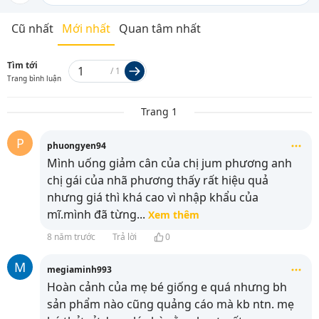
Cũ nhất
Mới nhất
Quan tâm nhất
Tìm tới
/
1
Trang bình luận
Trang 1
P
phuongyen94
Mình uống giảm cân của chị jum phương anh
chị gái của nhã phương thấy rất hiệu quả
nhưng giá thì khá cao vì nhập khẩu của
mĩ.mình đã từng
...
Xem thêm
8 năm trước
Trả lời
0
M
megiaminh993
Hoàn cảnh của mẹ bé giống e quá nhưng bh
sản phẩm nào cũng quảng cáo mà kb ntn. mẹ