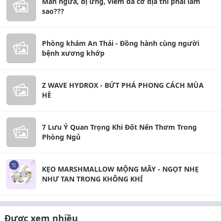
Mẩn ngứa, dị ứng, viêm da cơ địa thì phải làm
sao???
Phòng khám An Thái - Đồng hành cùng người
bệnh xương khớp
Z WAVE HYDROX - BỨT PHÁ PHONG CÁCH MÙA
HÈ
7 Lưu Ý Quan Trọng Khi Đốt Nến Thơm Trong
Phòng Ngủ
KẸO MARSHMALLOW MỘNG MÂY - NGỌT NHẸ
NHƯ TAN TRONG KHÔNG KHÍ
Được xem nhiều