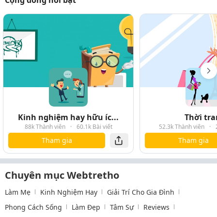
Cộng đồng nổi bật
Kinh nghiệm hay hữu íc...
Thời tr
88k Thành viên
·
60.1k Bài viết
52.3k Thành viên
·
Tham gia
Tham gia
Chuyên mục Webtretho
Làm Mẹ
Kinh Nghiệm Hay
Giải Trí Cho Gia Đình
Phong Cách Sống
Làm Đẹp
Tâm Sự
Reviews