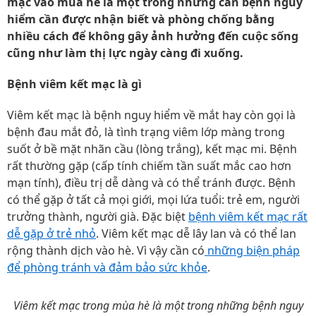
mạc vào mùa hè là một trong những căn bệnh nguy
hiểm cần được nhận biết và phòng chống bằng
nhiều cách để không gây ảnh hưởng đến cuộc sống
cũng như làm thị lực ngày càng đi xuống.
Bệnh viêm kết mạc là gì
Viêm kết mạc là bệnh nguy hiểm về mắt hay còn gọi là
bệnh đau mắt đỏ, là tình trạng viêm lớp màng trong
suốt ở bề mặt nhãn cầu (lòng trắng), kết mạc mi. Bệnh
rất thường gặp (cấp tính chiếm tần suất mắc cao hơn
mạn tính), điều trị dễ dàng và có thể tránh được. Bệnh
có thể gặp ở tất cả mọi giới, mọi lứa tuổi: trẻ em, người
trưởng thành, người già. Đặc biệt
bệnh viêm kết mạc rất
dễ gặp ở trẻ nhỏ
. Viêm kết mạc dễ lây lan và có thể lan
rộng thành dịch vào hè. Vì vậy cần có
những biện pháp
để phòng tránh và đảm bảo sức khỏe
.
Viêm kết mạc trong mùa hè là một trong những bệnh nguy