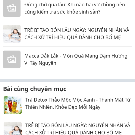
Đừng chờ quá lâu: Khi nào hai vợ chồng nên
cùng kiểm tra sức khỏe sinh sản?
TRẺ BỊ TÁO BÓN LÂU NGÀY: NGUYÊN NHÂN VÀ
CÁCH XỬ TRÍ HIỆU QUẢ DÀNH CHO BỐ MẸ
Macca Đắk Lắk - Món Quà Mang Đậm Hương
Vị Tây Nguyên
Bài cùng chuyên mục
Trà Detox Thảo Mộc Mộc Xanh - Thanh Mát Từ
Thiên Nhiên, Khỏe Đẹp Mỗi Ngày
TRẺ BỊ TÁO BÓN LÂU NGÀY: NGUYÊN NHÂN VÀ
CÁCH XỬ TRÍ HIỆU QUẢ DÀNH CHO BỐ MẸ