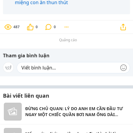
miệng con ăn thun thút
487
0
0
Quảng cáo
Tham gia bình luận
Bài viết liên quan
ĐỪNG CHỦ QUAN: LÝ DO ANH EM CẦN ĐẦU TƯ
NGAY MỘT CHIẾC QUẦN BƠI NAM ỐNG DÀI
TRONG MÙA HÈ NÀY!