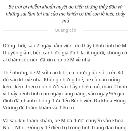
Bé trai bị nhiễm khuẩn huyết do biến chứng thủy đậu và
những sai lầm tai hại của mẹ khiến cơ thể con lở loét, chảy
mủ
Quảng cáo
Đồng thời, sau 7 ngày nằm viện, do thấy bệnh tình bé M
thuyên giảm, bên cạnh đó gia đình lại ít người, không có
ai chăm sóc nên đã xin cho bé M về nhà.
Thế nhưng, bé M sốt cao li bì, có những lúc sốt trên 40
độ sau khi về nhà. Không những thế, bé còn ăn uống
kém, kèm theo mụn nước và chảy nhiều mủ, máu. Chính
vì thấy bệnh tình con ngày càng nặng, vào ngày 9/6 gia
đình đã nhanh chóng đưa đến Bệnh viện Đa khoa Hùng
Vương để thăm khám và điều trị.
Và sau khi thăm khám, bé M đã được chuyển vào khoa
Nội – Nhi – Đông y để điều trị trong tình trạng đau bụng