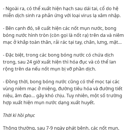
- Ngoài ra, có thể xuất hiện hạch sau dái tai, cổ do hệ
miễn dịch sinh ra phản ứng với loại virus lạ xâm nhập.
- Bên cạnh đó, sẽ cuất hiện các nốt mụn nước, bong
bóng nước hình tròn (còn gọi là nốt rạ) trên da và niêm
mạc ở khắp toàn thân, rải rác tại tay, chân, lưng, mặt…
- Đặc biệt, trong các bong bóng nước có chứa dịch
trong, sau 24 giờ xuất hiện thì hóa đục và có thể lan
rộng trên da nếu nốt mụn bị vỡ phần dịch.
- Đồng thời, bong bóng nước cũng có thể mọc tại các
vùng niêm mạc ở miệng, đường tiêu hóa và đường tiết
niệu, âm đạo… gây khó chịu. Tuy nhiên, một số trường
hợp xuất hiện mụn nước dạng xuất huyết.
Thời kì hồi phục
Thông thường, sau 7-9 ngày phát bệnh, các nốt mụn,