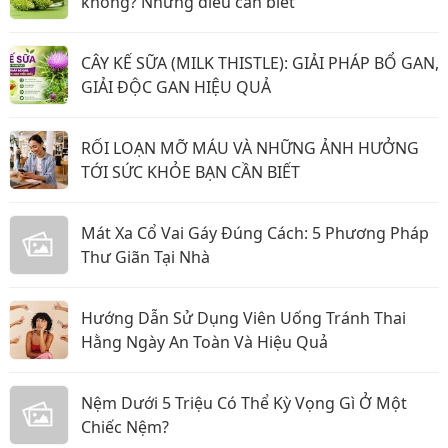
không? Những điều cần biết
CÂY KẾ SỮA (MILK THISTLE): GIẢI PHÁP BỔ GAN,
GIẢI ĐỘC GAN HIỆU QUẢ
RỐI LOẠN MỠ MÁU VÀ NHỮNG ẢNH HƯỞNG
TỚI SỨC KHỎE BẠN CẦN BIẾT
Mát Xa Cổ Vai Gáy Đúng Cách: 5 Phương Pháp
Thư Giãn Tại Nhà
Hướng Dẫn Sử Dụng Viên Uống Tránh Thai
Hằng Ngày An Toàn Và Hiệu Quả
Nệm Dưới 5 Triệu Có Thể Kỳ Vọng Gì Ở Một
Chiếc Nệm?