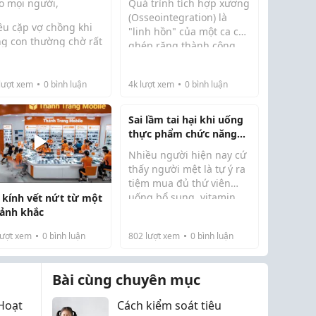
o mọi người,
Quá trình tích hợp xương
n?
(Osseointegration) là
ều cặp vợ chồng khi
"linh hồn" của một ca cấy
g con thường chờ rất
ghép răng thành công.
mới đi kiểm tra, trong
Đây là giai đoạn các tế
 thăm khám cho gia
bào xương bám dính trực
h mong con sớm lại
lượt xem
0
bình luận
4k
lượt xem
0
bình luận
tiếp vào bề mặt kim loại
 biết rõ tình trạng
của trụ Implant, biến nó
 khỏe sinh sản của cả
thành m...
Sai lầm tai hại khi uống
và dễ chủ động...
thực phẩm chức năng
khiến tiền mất tật
Nhiều người hiện nay cứ
mang!
thấy người mệt là tự ý ra
tiệm mua đủ thứ viên
uống bổ sung, vitamin,
 kính vết nứt từ một
Bản chất thực phẩm chức
omega-3 về uống vô tội
ảnh khắc
năng ...
vạ mà không biết rằng
ượt xem
0
bình luận
802
lượt xem
0
bình luận
dùng sai cách rất hại
gan, thận.
Bài cùng chuyên mục
Hoạt
Cách kiểm soát tiêu