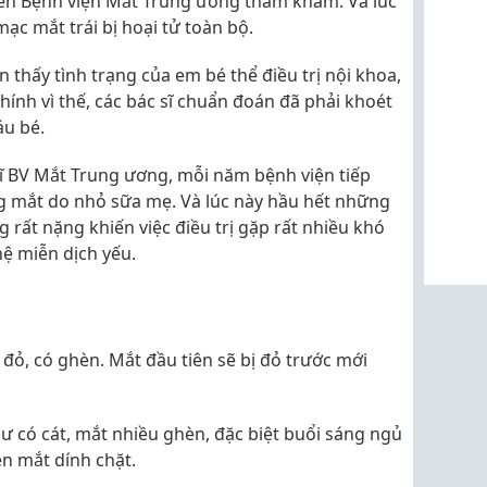
đến Bệnh viện Mắt Trung ương thăm khám. Và lúc
mạc mắt trái bị hoại tử toàn bộ.
thấy tình trạng của em bé thể điều trị nội khoa,
ính vì thế, các bác sĩ chuẩn đoán đã phải khoét
áu bé.
sĩ BV Mắt Trung ương, mỗi năm bệnh viện tiếp
g mắt do nhỏ sữa mẹ. Và lúc này hầu hết những
 rất nặng khiến việc điều trị gặp rất nhiều khó
hệ miễn dịch yếu.
ị đỏ, có ghèn. Mắt đầu tiên sẽ bị đỏ trước mới
 có cát, mắt nhiều ghèn, đặc biệt buổi sáng ngủ
n mắt dính chặt.