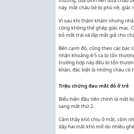
thương. Gia đình liền đưa cháu 
này, mắt cháu bé bị phù nề, giác 
Vì sau khi thăm khám nhưng nhận 
cũng không thể ghép giác mạc. Ch
bỏ mắt trái và lắp mắt giả cho ch
Bên cạnh đó, cũng theo các bác 
nhận khoảng 4-5 ca bị tổn thươn
trường hợp này đều bị tổn thương
khăn, đặc biệt là những cháu có 
Triệu chứng đau mắt đỏ ở trẻ
Biểu hiện đầu tiên chính là mắt b
sang mắt thứ 2.
Cảm thấy khó chịu ở mắt, cộm như
dậy hai mắt khó mở do nhiều ghè