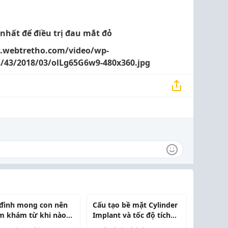
hất để điều trị đau mắt đỏ
.webtretho.com/video/wp-
s/43/2018/03/olLg65G6w9-480x360.jpg
 đình mong con nên
Cấu tạo bề mặt Cylinder
m khám từ khi nào
Implant và tốc độ tích
không mất thêm thời
hợp xương