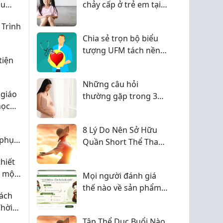
hu
chảy cấp ở trẻ em tại
nhà
 Trình
Chia sẻ trọn bộ biểu
tượng UFM tách nền
tiện
sắc nét cho cộng đồng
thiết kế
Những câu hỏi
 giáo
thường gặp trong 3
học
tháng đầu thai kỳ
8 Lý Do Nên Sở Hữu
 phụ
Quần Short Thể Thao
úng
Nam Chất Lượng
hiết
ể một
Mọi người đánh giá
ệc tìm
thế nào về sản phẩm
ách
của Cám Bán Bột?
hời
 Yêu
Tập Thể Dục Buổi Nào