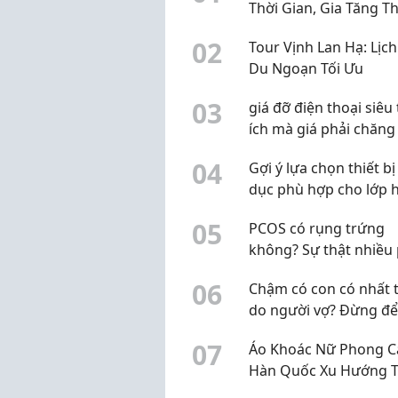
Thời Gian, Gia Tăng T
Nhập Hiệu Quả
0
2
Tour Vịnh Lan Hạ: Lịch
Du Ngoạn Tối Ưu
0
3
giá đỡ điện thoại siêu 
ích mà giá phải chăng
0
4
Gợi ý lựa chọn thiết bị
dục phù hợp cho lớp 
hiện đại
0
5
PCOS có rụng trứng
không? Sự thật nhiều
nữ đang hiểu chưa đ
0
6
Chậm có con có nhất t
do người vợ? Đừng đ
định kiến làm chậm vi
0
7
Áo Khoác Nữ Phong C
nguyên nhân
Hàn Quốc Xu Hướng T
Trang Trẻ Trung Được