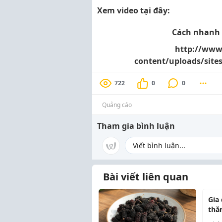
Xem video tại đây:
Cách nhanh n
http://www
content/uploads/site
722
0
0
Quảng cáo
Tham gia bình luận
Bài viết liên quan
Gia
thă
để 