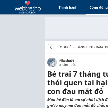
Thịnh hành
Cộng đồng
SỨC KHOẺ
DÁNG KHỎE - DÁNG Đ
Pikachu96
8 năm trước
Bé trai 7 tháng 
thói quen tai hạ
con đau mắt đỏ
Mùa hè đến là em sợ nhất dịch đ
giờ lỡ may mà đau mắt đỏ chắc 