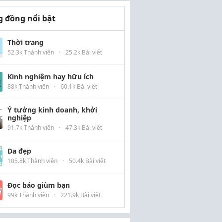
 đồng nổi bật
Thời trang
52.3k Thành viên
·
25.2k Bài viết
Kinh nghiệm hay hữu ích
88k Thành viên
·
60.1k Bài viết
Ý tưởng kinh doanh, khởi
nghiệp
91.7k Thành viên
·
47.3k Bài viết
Da đẹp
105.8k Thành viên
·
50.4k Bài viết
Đọc báo giùm bạn
99k Thành viên
·
221.9k Bài viết