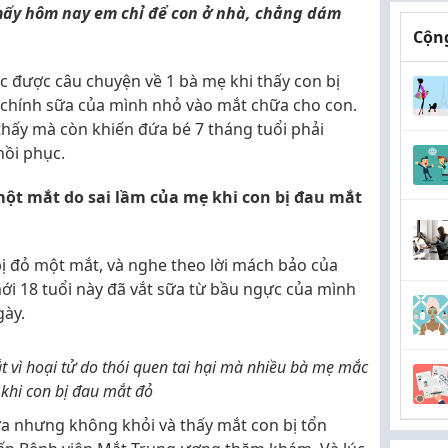
mấy hôm nay em chỉ để con ở nhà, chẳng dám
Cộng
 được câu chuyện về 1 bà mẹ khi thấy con bị
chính sữa của mình nhỏ vào mắt chữa cho con.
hấy mà còn khiến đứa bé 7 tháng tuổi phải
ồi phục.
một mắt do sai lầm của mẹ khi con bị đau mắt
bị đỏ một mắt, và nghe theo lời mách bảo của
mới 18 tuổi này đã vắt sữa từ bầu ngực của mình
gày.
t vì hoại tử do thói quen tai hại mà nhiều bà mẹ mắc
 khi con bị đau mắt đỏ
ữa nhưng không khỏi và thấy mắt con bị tổn