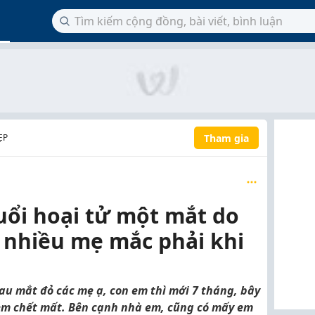
Tham gia
ẸP
tuổi hoại tử một mắt do
i nhiều mẹ mắc phải khi
au mắt đỏ các mẹ ạ, con em thì mới 7 tháng, bây
em chết mất. Bên cạnh nhà em, cũng có mấy em