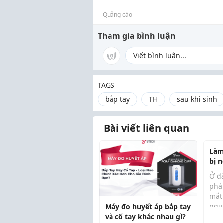
Quảng cáo
Tham gia bình luận
TAGS
bắp tay
TH
sau khi sinh
Bài viết liên quan
Làm
bị 
Ở đ
phả
mắt
ngu
Máy đo huyết áp bắp tay
ngủ
và cổ tay khác nhau gì?