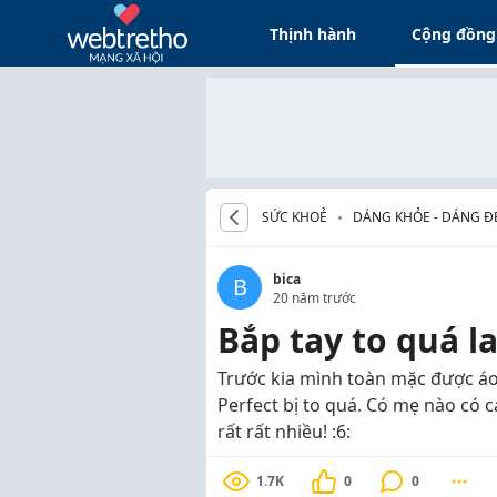
Thịnh hành
Cộng đồng
SỨC KHOẺ
DÁNG KHỎE - DÁNG Đ
bica
B
20 năm trước
Bắp tay to quá l
Trước kia mình toàn mặc được áo 
Perfect bị to quá. Có mẹ nào có 
rất rất nhiều! :6:
1.7K
0
0