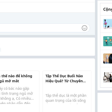
Cộng
 thế nào để không
Tập Thể Dục Buổi Nào
ngủ mở mắt
Hiệu Quả? Từ Chuyên
Gia 2026
ây có bác nào gặp
i tình trạng ngủ mở
Tập thể dục là một phần
 không ạ, Có nhiều
quan trọng của lối sống
yên nhân dẫn đến
lành mạnh, giúp cải
 mở mắt như rối loạn
thiện sức khỏe thể chất