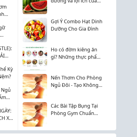
dưỡng và lợi ích của
hơm
dưa hấu đối với sức
nh
khỏe
Gợi Ý Combo Hạt Dinh
gữ
Dưỡng Cho Gia Đình
Muốn
TLE):
Ho có đờm kiêng ăn
ẢI
gì? Những thực phẩm
nên hạn chế
Thể Kỳ
 Nệm?
Nến Thơm Cho Phòng
Ngủ Đôi - Tạo Không
 Ngủ
Gian Ấm Áp Cho Hai
 Ấm
Người
Các Bài Tập Bụng Tại
NGÀY:
Phòng Gym Chuẩn
CH XỬ
Nhất
CHO