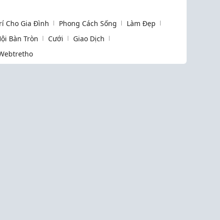
Trí Cho Gia Đình
Phong Cách Sống
Làm Đẹp
ội Bàn Tròn
Cưới
Giao Dịch
Webtretho