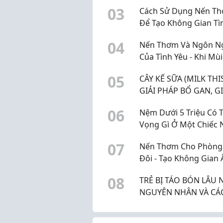
Não?
0
3
Cách Sử Dụng Nến T
Để Tạo Không Gian Tì
Yêu Ngọt Ngào
0
4
Nến Thơm Và Ngôn N
Của Tình Yêu - Khi Mùi
Hương Nói Thay Lời 
0
5
CÂY KẾ SỮA (MILK THIS
Nói
GIẢI PHÁP BỔ GAN, GI
ĐỘC GAN HIỆU QUẢ
0
6
Nệm Dưới 5 Triệu Có 
Vọng Gì Ở Một Chiếc
0
7
Nến Thơm Cho Phòng
Đôi - Tạo Không Gian
Áp Cho Hai Người
0
8
TRẺ BỊ TÁO BÓN LÂU 
NGUYÊN NHÂN VÀ CÁ
TRÍ HIỆU QUẢ DÀNH 
BỐ MẸ