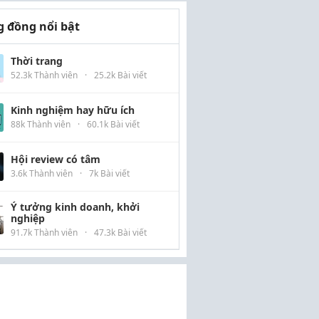
 đồng nổi bật
Thời trang
52.3k Thành viên
·
25.2k Bài viết
Kinh nghiệm hay hữu ích
88k Thành viên
·
60.1k Bài viết
Hội review có tâm
3.6k Thành viên
·
7k Bài viết
Ý tưởng kinh doanh, khởi
nghiệp
91.7k Thành viên
·
47.3k Bài viết