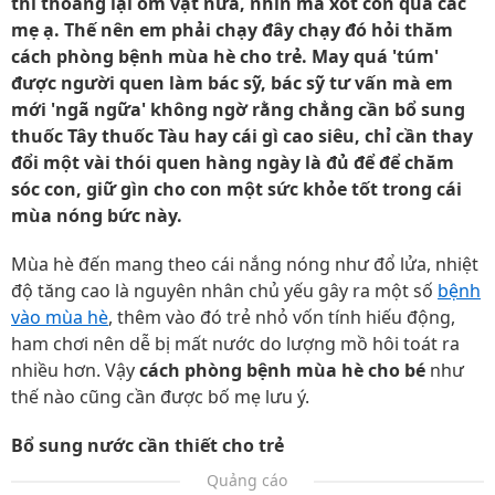
thi thoảng lại ốm vặt nữa, nhìn mà xót con quá các
mẹ ạ. Thế nên em phải chạy đây chạy đó hỏi thăm
cách phòng bệnh mùa hè cho trẻ. May quá 'túm'
được người quen làm bác sỹ, bác sỹ tư vấn mà em
mới 'ngã ngữa' không ngờ rằng chẳng cần bổ sung
thuốc Tây thuốc Tàu hay cái gì cao siêu, chỉ cần thay
đổi một vài thói quen hàng ngày là đủ để để chăm
sóc con, giữ gìn cho con một sức khỏe tốt trong cái
mùa nóng bức này.
Mùa hè đến mang theo cái nắng nóng như đổ lửa, nhiệt
độ tăng cao là nguyên nhân chủ yếu gây ra một số
bệnh
vào mùa hè
, thêm vào đó trẻ nhỏ vốn tính hiếu động,
ham chơi nên dễ bị mất nước do lượng mồ hôi toát ra
nhiều hơn. Vậy
cách phòng bệnh mùa hè cho bé
như
thế nào cũng cần được bố mẹ lưu ý.
Bổ sung nước cần thiết cho trẻ
Quảng cáo