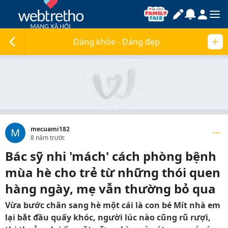
Dáng khỏe - Dáng đẹp
mecuami182
M
8 năm trước
Bác sỹ nhi 'mách' cách phòng bệnh
mùa hè cho trẻ từ những thói quen
hàng ngày, mẹ vẫn thường bỏ qua
Vừa bước chân sang hè một cái là con bé Mít nhà em
lại bắt đầu quấy khóc, người lúc nào cũng rũ rượi,