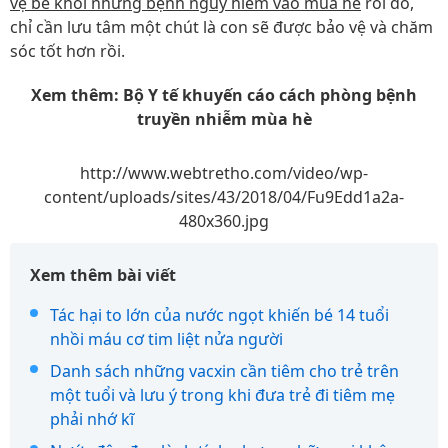
vệ bé khỏi những bệnh nguy hiểm vào mùa hè
rồi đó,
chỉ cần lưu tâm một chút là con sẽ được bảo vệ và chăm
sóc tốt hơn rồi.
Xem thêm: Bộ Y tế khuyến cáo cách phòng bệnh
truyền nhiễm mùa hè
http://www.webtretho.com/video/wp-
content/uploads/sites/43/2018/04/Fu9Edd1a2a-
480x360.jpg
Xem thêm bài viết
Tác hại to lớn của nước ngọt khiến bé 14 tuổi
nhồi máu cơ tim liệt nửa người
Danh sách những vacxin cần tiêm cho trẻ trên
một tuổi và lưu ý trong khi đưa trẻ đi tiêm mẹ
phải nhớ kĩ