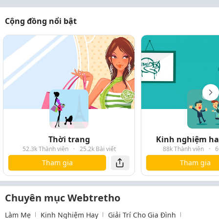
Cộng đồng nổi bật
Thời trang
Kinh nghiệm hay
52.3k Thành viên
·
25.2k Bài viết
88k Thành viên
·
6
Tham gia
Tham gia
Chuyên mục Webtretho
Làm Mẹ
Kinh Nghiệm Hay
Giải Trí Cho Gia Đình