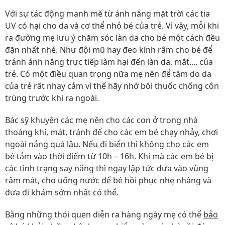
Với sự tác động mạnh mẽ từ ánh nắng mặt trời các tia
UV có hại cho da và cơ thể nhỏ bé của trẻ. Vì vậy, mỗi khi
ra đường mẹ lưu ý chăm sóc làn da cho bé một cách đều
đặn nhất nhé. Như đội mũ hay đeo kính râm cho bé để
tránh ánh nắng trực tiếp làm hại đến làn da, mắt.... của
trẻ. Có một điều quan trọng nữa mẹ nên để tâm do da
của trẻ rất nhạy cảm vì thế hãy nhớ bôi thuốc chống côn
trùng trước khi ra ngoài.
Bác sỹ khuyên các mẹ nên cho các con ở trong nhà
thoáng khí, mát, tránh để cho các em bé chạy nhảy, chơi
ngoài nắng quá lâu. Nếu đi biển thì không cho các em
bé tắm vào thời điểm từ 10h – 16h. Khi mà các em bé bị
các tình trạng say nắng thì ngay lập tức đưa vào vùng
râm mát, cho uống nước để bé hồi phục nhẹ nhàng và
đưa đi khám sớm nhất có thể.
Bằng những thói quen diễn ra hàng ngày mẹ có thể
bảo