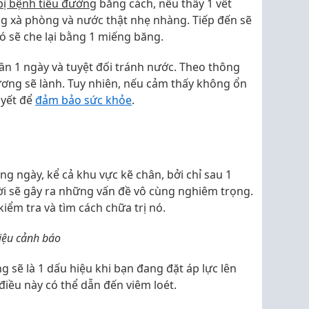
bị bệnh tiểu đường
bằng cách, nếu thấy 1 vết
g xà phòng và nước thật nhẹ nhàng. Tiếp đến sẽ
ó sẽ che lại bằng 1 miếng băng.
 lần 1 ngày và tuyệt đối tránh nước. Theo thông
hương sẽ lành. Tuy nhiên, nếu cảm thấy không ổn
uyết để
đảm bảo sức khỏe
.
g ngày, kể cả khu vực kẽ chân, bởi chỉ sau 1
ời sẽ gây ra những vấn đề vô cùng nghiêm trọng.
kiểm tra và tìm cách chữa trị nó.
hiệu cảnh báo
g sẽ là 1 dấu hiệu khi bạn đang đặt áp lực lên
điều này có thể dẫn đến viêm loét.