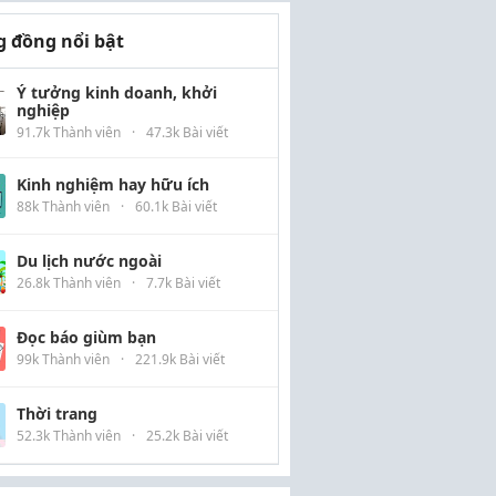
 đồng nổi bật
Ý tưởng kinh doanh, khởi
nghiệp
91.7k Thành viên
·
47.3k Bài viết
Kinh nghiệm hay hữu ích
88k Thành viên
·
60.1k Bài viết
Du lịch nước ngoài
26.8k Thành viên
·
7.7k Bài viết
Đọc báo giùm bạn
99k Thành viên
·
221.9k Bài viết
Thời trang
52.3k Thành viên
·
25.2k Bài viết