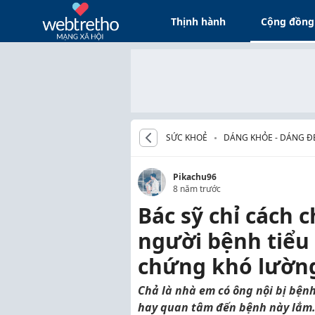
Thịnh hành
Cộng đồng
SỨC KHOẺ
DÁNG KHỎE - DÁNG Đ
Pikachu96
8 năm trước
Bác sỹ chỉ cách 
người bệnh tiểu
chứng khó lườn
Chả là nhà em có ông nội bị bện
hay quan tâm đến bệnh này lắm. 