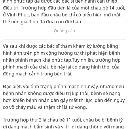
kinh phức tạp đã được các bác sĩ tiến hành can thiệp
điều trị. Trường hợp đầu tiên là của một cháu bé 14 tuổi,
ở Vĩnh Phúc, ban đầu cháu bé chỉ có biểu hiện mờ mắt
thế nên gia đình đã đưa con đi khám.
Quảng cáo
Và sau khi được các bác sĩ thăm khám kỹ lưỡng bằng
hình ảnh trên phim cộng hưởng từ thì phát hiện bệnh
nhân phình mạch khá phức tạp.Tuy nhiên, trường hợp
phình mạch của cháu bé này lại có dạng hình thoi của
động mạch cảnh trong bên trái.
Đặc biệt, với tình trạng phình mạch như vậy, nhưng nếu
bệnh nhân không được điều trị kịp thời, bệnh sẽ nặng
hơn khiến bệnh nhân dần gây mất thị lực, dẫn đến nguy
cơ vỡ chảy máu và thậm chí là tử vong.
Trường hợp thứ 2 là cháu bé 11 tuổi, cháu bé bị bệnh lý
dị dạng mạch bẩm sinh và vị trí dị dạng thông với màng