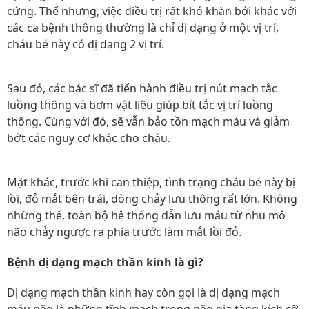
cứng. Thế nhưng, việc điều trị rất khó khăn bởi khác với
các ca bệnh thông thường là chỉ dị dạng ở một vị trí,
cháu bé này có dị dạng 2 vị trí.
Sau đó, các bác sĩ đã tiến hành điều trị nút mạch tắc
luồng thông và bơm vật liệu giúp bít tắc vị trí luồng
thông. Cùng với đó, sẽ vẫn bảo tồn mạch máu và giảm
bớt các nguy cơ khác cho cháu.
Mặt khác, trước khi can thiệp, tình trạng cháu bé này bị
lồi, đỏ mắt bên trái, dòng chảy lưu thông rất lớn. Không
những thế, toàn bộ hệ thống dẫn lưu máu từ nhu mô
não chảy ngược ra phía trước làm mắt lồi đỏ.
Bệnh dị dạng mạch thần kinh là gì?
Dị dạng mạch thần kinh hay còn gọi là dị dạng mạch