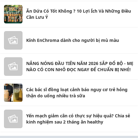
Ăn Dứa Có Tốt Không ? 10 Lợi Ích Và Những Điều
Cần Lưu Ý
Kính EnChroma dành cho người bị mù màu
NẮNG NÓNG ĐẦU TIÊN NĂM 2026 SẮP ĐỔ BỘ - MẸ
NÀO CÓ CON NHỎ ĐỌC NGAY ĐỂ CHUẨN BỊ NHÉ!
Các bác sĩ đồng loạt cảnh báo nguy cơ trẻ hỏng
thận do uống nhiều trà sữa
Yến mạch giảm cân có thực sự hiệu quả? Chia sẻ
kinh nghiệm sau 2 tháng ăn healthy