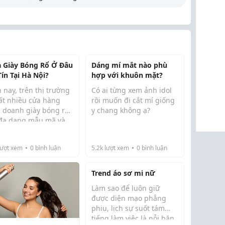
 Giày Bóng Rổ Ở Đâu
Dáng mí mắt nào phù
Tín Tại Hà Nội?
hợp với khuôn mặt?
 nay, trên thị trường
Có ai từng xem ảnh idol
rất nhiều cửa hàng
rồi muốn đi cắt mí giống
h doanh giày bóng rổ
y chang không ạ?
 đa dạng mẫu mã và
Mình trước đây cũng
 giá khác nhau. Tuy
từng nghĩ chỉ cần làm
n, không phải địa chỉ
đúng dáng mí hot trend
ượt xem
0
bình luận
5.2k
lượt xem
0
bình luận
 cũng cung cấp sản
là sẽ đẹp hơn. Nhưng tìm
m chính hãng, đầy
hiểu mới thấy bác sĩ
hế độ bảo ...
Trend áo sơ mi nữ
thường không khuyến
khíc...
Làm sao để luôn giữ
được diện mạo phẳng
phiu, lịch sự suốt tám
tiếng làm việc là nỗi băn