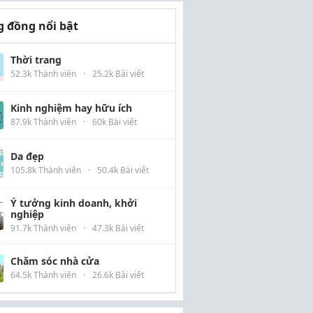
 đồng nổi bật
Thời trang
52.3k Thành viên
·
25.2k Bài viết
Kinh nghiệm hay hữu ích
87.9k Thành viên
·
60k Bài viết
Da đẹp
105.8k Thành viên
·
50.4k Bài viết
Ý tưởng kinh doanh, khởi
nghiệp
91.7k Thành viên
·
47.3k Bài viết
Chăm sóc nhà cửa
64.5k Thành viên
·
26.6k Bài viết