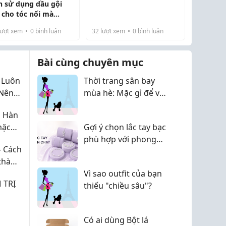
khoăn của nhiều người.
h sử dụng dầu gội
Xu hướng lựa chọn Áo sơ
 cho tóc nối mà
mi nữ hiện nay thường
ng làm hư hại
ượt xem
0
bình luận
32
lượt xem
0
bình luận
thiên về những chi tiết
tối giản nhưng tin...
Bài cùng chuyên mục
 Luôn
Thời trang sân bay
 Nên
mùa hè: Mặc gì để vừa
đẹp vừa thoải mái khi
g Hàn
bay?
mặc
Gợi ý chọn lắc tay bạc
u năm
phù hợp với phong
- Cách
cách hằng ngày
 thành
Vì sao outfit của bạn
 TRỊ
thiếu "chiều sâu"?
Có ai dùng Bột lá