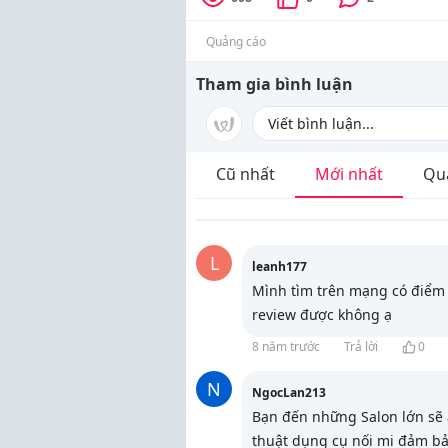
Quảng cáo
Tham gia bình luận
Cũ nhất
Mới nhất
Qu
L
leanh177
Mình tìm trên mạng có điểm
review được không ạ
8 năm trước
Trả lời
0
N
NgocLan213
Bạn đến những Salon lớn sẽ a
thuật dụng cụ nối mi đảm bả