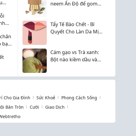
u
neem Ấn Độ để gom
khô cồi mụn sưng
ỗi
chưa?
nh
Tẩy Tế Bào Chết - Bí
ian
Quyết Cho Làn Da Mịn
 chân
Màng Cùng
p bạn
CosmeticsStore
Cám gạo vs Trà xanh:
ết
Bột nào kiềm dầu và
ngừa mụn ẩn ok hơn?
Trí Cho Gia Đình
Sức Khoẻ
Phong Cách Sống
ội Bàn Tròn
Cưới
Giao Dịch
Webtretho