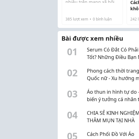
nhiều trên mạng xã hội
Các
hay trong các cộng đồng
khô
làm đẹp. Nhưng khi bắt
khô
385
lượt xem
0
bình luận
242
l
đầu tìm hiểu sâu hơn,
nhiều người lại rơi vào
một câu hỏi quen thuộ...
Bài được xem nhiều
0
1
Serum Có Đắt Có Phải
Tốt? Những Điều Bạn
Biết Trước Khi Mua
0
2
Phong cách thời tran
Quốc nữ - Xu hướng 
đẹp trẻ trung dẫn đầ
0
3
Áo thun in hình tự do 
2026
biến ý tưởng cá nhân
thiết kế riêng
0
4
CHIA SẺ KINH NGHIỆM
THÂM MỤN TẠI NHÀ
0
5
Cách Phối Đồ Với Áo