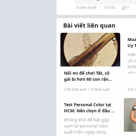
8 năm trước
Trả lời
0
Bài viết liên quan
Mua
Uy 
Hiện
có 
kin
với
Nối mi để chơi Tết, cô
mức
gái bị hơn 60 con rận
nhiê
làm tổ trong mí mắt
3.9k
lượt xem
0
bình luận
235
l
nào
phẩ
đủ c
Test Personal Color tại
HCM: Nên chọn ở đâu uy
tín?
Không khó để bắt gặp
cụm từ personal color
xuất hiện ngày càng