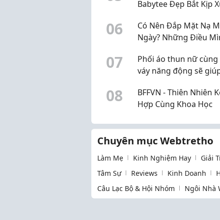
Babytee Đẹp Bắt Kịp X
Hướng
0
6
Có Nên Đắp Mặt Nạ M
Ngày? Những Điều Mì
Rút Ra Sau Một Thời G
0
7
Phối áo thun nữ cùng
Sử Dụng
váy năng động sẽ giú
tự tin khoe cá tính
0
8
BFFVN - Thiên Nhiên K
Hợp Cùng Khoa Học
Chuyên mục Webtretho
Làm Mẹ
Kinh Nghiệm Hay
Giải 
Tâm Sự
Reviews
Kinh Doanh
H
Câu Lạc Bộ & Hội Nhóm
Ngôi Nhà 