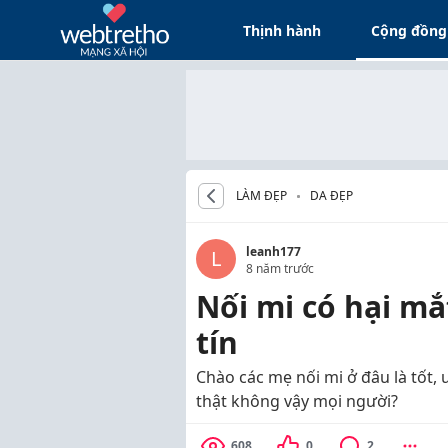
Thịnh hành
Cộng đồng
LÀM ĐẸP
DA ĐẸP
leanh177
L
8 năm trước
Nối mi có hại mắ
tín
Chào các mẹ nối mi ở đâu là tốt, 
thật không vậy mọi người?
608
0
2