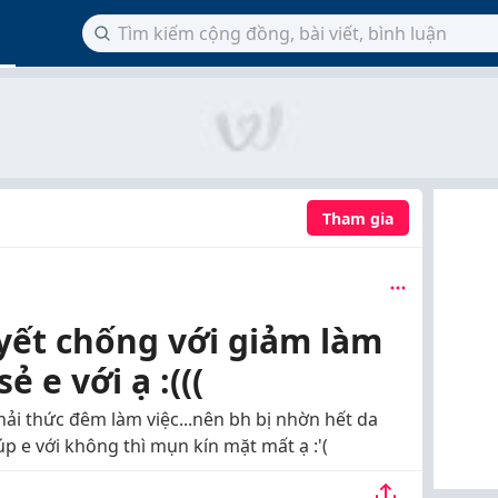
Tham gia
uyết chống với giảm làm
ẻ e với ạ :(((
hải thức đêm làm việc...nên bh bị nhờn hết da
p e với không thì mụn kín mặt mất ạ :'(