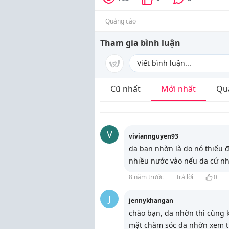
Quảng cáo
Tham gia bình luận
Cũ nhất
Mới nhất
Qu
V
viviannguyen93
da bạn nhờn là do nó thiếu 
nhiều nước vào nếu da cứ nh
8 năm trước
Trả lời
0
J
jennykhangan
chào bạn, da nhờn thì cũng 
mặt chăm sóc da nhờn xem t