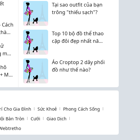
ết
Tại sao outfit của bạn
trông "thiếu sạch"?
- Cách
 thành
Top 10 bộ đồ thể thao
cặp đôi đẹp nhất năm
sử
nay
g mãi
Áo Croptop 2 dây phối
khô
đồ như thế nào?
 + Mật
Trí Cho Gia Đình
Sức Khoẻ
Phong Cách Sống
ội Bàn Tròn
Cưới
Giao Dịch
Webtretho