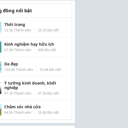
 đồng nổi bật
Thời trang
52.3k Thành viên
·
25.2k Bài viết
Kinh nghiệm hay hữu ích
87.9k Thành viên
·
60k Bài viết
Da đẹp
105.8k Thành viên
·
50.4k Bài viết
Ý tưởng kinh doanh, khởi
nghiệp
91.7k Thành viên
·
47.3k Bài viết
Chăm sóc nhà cửa
64.5k Thành viên
·
26.6k Bài viết