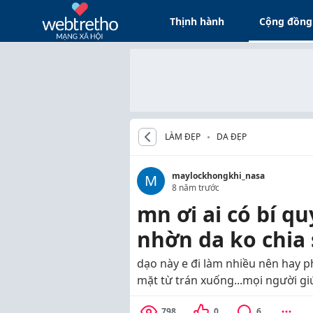
Thịnh hành
Cộng đồng
LÀM ĐẸP
DA ĐẸP
maylockhongkhi_nasa
M
8 năm trước
mn ơi ai có bí q
nhờn da ko chia s
dạo này e đi làm nhiều nên hay p
mặt từ trán xuống...mọi người giú
798
0
6