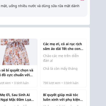
a mặt, uống nhiều nước và dùng sữa rửa mặt dành
Các mẹ ơi, có ai rục rịch
sắm áo dài Tết cho con
với cả nhà chưa? Xin địa
Chào các mẹ trên diễn
chỉ may/bán đẹp với ạ!
đàn ạ!
Chả là còn mấy tháng
a sẻ bí quyết chọn và
nữa là đến Tết rồi, năm
i đồ cực chuẩn với
nay nhà em quyết định
 lụa xòe cho nàng
chơi lớn, cả nhà sẽ mặc
ượt xem
0
bình luận
798
lượt xem
0
bình luận
g sở và dạo phố
đồng phục áo dài để đi
chúc Tết ông bà và chụp
 Mẹ Ơi, Sau Sinh Ai
Bí quyết giúp mái tóc
một bộ ảnh kỷ niệm. Mấy
 Ngại Mặc Đầm Lụa?
luôn xinh với phụ kiện
năm trước ...
Quyết Chọn Đầm Lụa
tóc