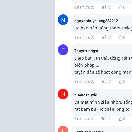
8 năm trước
Trả lời
0
N
nguyenhuycuong882012
Da bạn nên uống thêm colla
8 năm trước
Trả lời
0
T
Thuytruongst
chao bạn.. m thật đồng cảm vơ
biện pháp ...
tuyến dầu sẽ hoạt động mạ
8 năm trước
Trả lời
0
H
huongthuyld
Da mặt mình siêu nhờn. sốn
rất bám bụi, lỗ chân lông to
8 năm trước
Trả lời
0
L