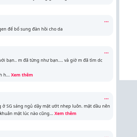
gen để bổ sung đàn hồi cho da
́i bạn.. m đã từng như bạn.... và giờ m đã tìm dc
nh h
...
Xem thêm
g ở SG sáng ngủ dậy mặt ướt nhẹp luôn. mặt dầu nên
, khuân mặt lúc nào cũng
...
Xem thêm