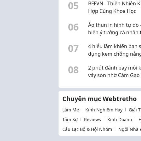
0
5
BFFVN - Thiên Nhiên K
Hợp Cùng Khoa Học
0
6
Áo thun in hình tự do 
biến ý tưởng cá nhân
thiết kế riêng
0
7
4 hiểu lầm khiến bạn 
dụng kem chống nắn
vẫn chưa đúng
0
8
2 phút đánh bay môi 
vảy son nhờ Cám Gạo
Ong
Chuyên mục Webtretho
Làm Mẹ
Kinh Nghiệm Hay
Giải 
Tâm Sự
Reviews
Kinh Doanh
H
Câu Lạc Bộ & Hội Nhóm
Ngôi Nhà 