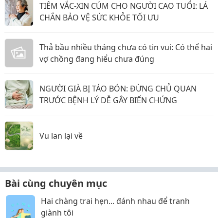
TIÊM VẮC-XIN CÚM CHO NGƯỜI CAO TUỔI: LÁ
CHẮN BẢO VỆ SỨC KHỎE TỐI ƯU
Thả bầu nhiều tháng chưa có tin vui: Có thể hai
vợ chồng đang hiểu chưa đúng
NGƯỜI GIÀ BỊ TÁO BÓN: ĐỪNG CHỦ QUAN
TRƯỚC BỆNH LÝ DỄ GÂY BIẾN CHỨNG
Vu lan lại về
Bài cùng chuyên mục
Hai chàng trai hẹn... đánh nhau để tranh
giành tôi