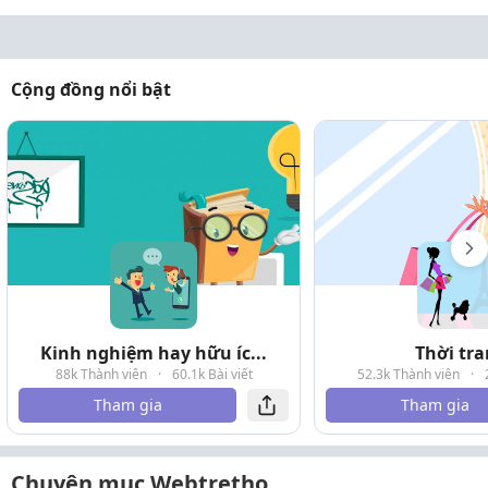
Cộng đồng nổi bật
Kinh nghiệm hay hữu íc...
Thời tr
88k Thành viên
·
60.1k Bài viết
52.3k Thành viên
·
Tham gia
Tham gia
Chuyên mục Webtretho