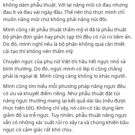
không dám phẫu thuật. Với lại nâng mũi có đau nhưng
đau ít và đau vài ngày đầu. Thế nên thú thực mình chỉ
muốn nâng mũi chứ không phải nâng núi đôi.
Mình cũng rất phẫu thuật thẩm mỹ vì đã là phẫu thuật
bộ phận đơn giản hay phức tạp thì đều có rủi ro tiềm ẩn.
Do đó, mình nghĩ nếu là bộ phận không quá cần thiết
cải tạo thì không nên thẩm mỹ.
Chuyện ngực của phụ nữ Việt thì hầu hết ngực nhỏ và
bình thường. Do đó, ngực mình có lép tí cũng chẳng
phải là ngoại lệ. Mình cũng càng không lo khác người.
Mình cũng tìm hiểu mỗi phương pháp nâng ngực đều
có ưu và khuyết điểm riêng. Như phẫu thuật đặt túi
nâng ngực thường mang lại kết quả dài lâu (nếu được
thực hiện tốt). Không chỉ vậy, nó còn có tác dụng làm
giảm độ sa trễ ngực. Tuy nhiên, phẫu thuật nâng ngực
vẫn có những xác suất rủi ro xảy ra và chúng khiến bầu
ngực có cảm giác rất khó chịu.