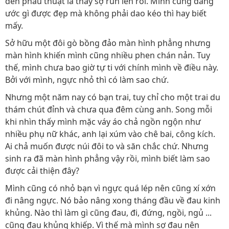
đến phẫu thuật là thấy sợ run lên rồi. Mình cũng đang
ước gì được đẹp mà không phải dao kéo thì hay biết
mấy.
Sở hữu một đôi gò bồng đảo màn hình phẳng nhưng
màn hình khiến mình cũng nhiều phen chán nản. Tuy
thế, mình chưa bao giờ tự ti với chính mình về điều này.
Bởi với mình, ngực nhỏ thì có làm sao chứ.
Nhưng một năm nay có bạn trai, tuy chỉ cho một trai du
thám chút đỉnh và chưa qua đêm cùng anh. Song mỗi
khi nhìn thấy mình mặc váy áo chả ngồn ngộn như
nhiều phụ nữ khác, anh lại xúm vào chê bai, công kích.
Ai chả muốn được núi đôi to và săn chắc chứ. Nhưng
sinh ra đã màn hình phẳng vậy rồi, mình biết làm sao
được cải thiện đây?
Mình cũng có nhỏ bạn vì ngực quá lép nên cũng xí xớn
đi nâng ngực. Nó bảo nâng xong tháng đầu về đau kinh
khủng. Nào thì làm gì cũng đau, đi, đứng, ngồi, ngủ ...
cũng đau khủng khiếp. Vì thế mà mình sợ đau nên