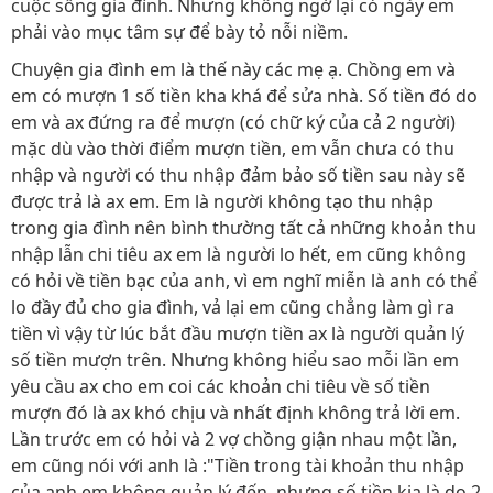
cuộc sống gia đình. Nhưng không ngờ lại có ngày em
phải vào mục tâm sự để bày tỏ nỗi niềm.
Chuyện gia đình em là thế này các mẹ ạ. Chồng em và
em có mượn 1 số tiền kha khá để sửa nhà. Số tiền đó do
em và ax đứng ra để mượn (có chữ ký của cả 2 người)
mặc dù vào thời điểm mượn tiền, em vẫn chưa có thu
nhập và người có thu nhập đảm bảo số tiền sau này sẽ
được trả là ax em. Em là người không tạo thu nhập
trong gia đình nên bình thường tất cả những khoản thu
nhập lẫn chi tiêu ax em là người lo hết, em cũng không
có hỏi về tiền bạc của anh, vì em nghĩ miễn là anh có thể
lo đầy đủ cho gia đình, vả lại em cũng chẳng làm gì ra
tiền vì vậy từ lúc bắt đầu mượn tiền ax là người quản lý
số tiền mượn trên. Nhưng không hiểu sao mỗi lần em
yêu cầu ax cho em coi các khoản chi tiêu về số tiền
mượn đó là ax khó chịu và nhất định không trả lời em.
Lần trước em có hỏi và 2 vợ chồng giận nhau một lần,
em cũng nói với anh là :"Tiền trong tài khoản thu nhập
của anh em không quản lý đến, nhưng số tiền kia là do 2