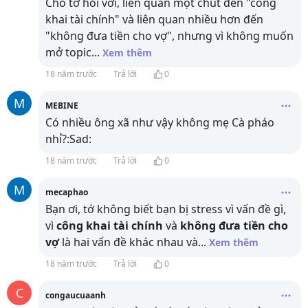
Cho tớ hỏi với, liên quan một chút đến "công
khai tài chính" và liên quan nhiều hơn đến
"không đưa tiền cho vợ", nhưng vì không muốn
mở topic
...
Xem thêm
18 năm trước
Trả lời
0
M
MEBINE
Có nhiều ông xã như vậy không mẹ Cà pháo
nhỉ?:Sad:
18 năm trước
Trả lời
0
M
mecaphao
Bạn ơi, tớ không biết bạn bị stress vì vấn đề gì,
vì
công khai tài chính
và
không đưa tiền cho
vợ
là hai vấn đề khác nhau và
...
Xem thêm
18 năm trước
Trả lời
0
C
congaucuaanh