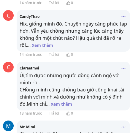
14 năm trước
Trả lời
0
C
CandyThao
Hix, giống mình đó. Chuyện ngày càng phức tạp
hơn. Vẫn yêu chồng nhưng càng lúc càng thấy
không ổn một chút nào? Hậu quả thì đã rõ ra
rồi.
...
Xem thêm
14 năm trước
Trả lời
0
C
Claraetmoi
Úi,tìm đựoc những người đồng cảnh ngộ với
mình rồi.
CHồng mình cũng không bao giờ công khai tài
chính với mình,và dường như không có ý định
đó.Mình chỉ
...
Xem thêm
18 năm trước
Trả lời
0
M
Me-Mimi