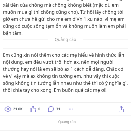
xài tiền của chồng mà chồng không biết (mặc dù em
muốn mua gì thì chồng cũng cho). Từ hồi lấy chồng tới
giờ em chưa hề gửi cho mẹ em ở Vn 1 xu nào, vì mẹ em
cũng có cuộc sống tạm ổn và không muốn làm em phải
bận tâm.
Quảng cáo
Em cũng xin nói thêm cho các mẹ hiểu về hình thức lẫn
nội dung, em đều vượt trội hơn ax, nên mọi người
thường hay nói là em sẽ bỏ ax 1 cách dễ dàng. Chắc có
vẻ vì vậy mà ax không tin tưởng em, như vậy thì cuộc
sống không tin tưởng lẫn nhau như thế thì có ý nghĩa gì,
thôi chia tay cho xong. Em buồn quá các mẹ ơi!
21.6K
0
31
Quảng cáo