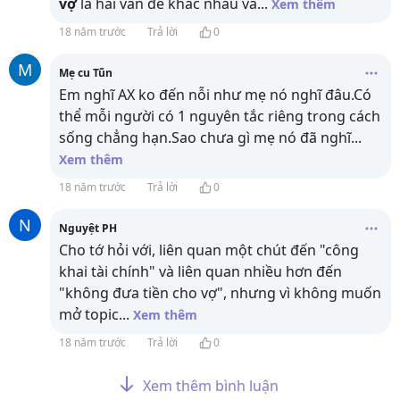
vợ
là hai vấn đề khác nhau và
...
Xem thêm
18 năm trước
Trả lời
0
M
Mẹ cu Tũn
Em nghĩ AX ko đến nỗi như mẹ nó nghĩ đâu.Có
thể mỗi người có 1 nguyên tắc riêng trong cách
sống chẳng hạn.Sao chưa gì mẹ nó đã nghĩ
...
Xem thêm
18 năm trước
Trả lời
0
N
Nguyệt PH
Cho tớ hỏi với, liên quan một chút đến "công
khai tài chính" và liên quan nhiều hơn đến
"không đưa tiền cho vợ", nhưng vì không muốn
mở topic
...
Xem thêm
18 năm trước
Trả lời
0
Xem thêm bình luận