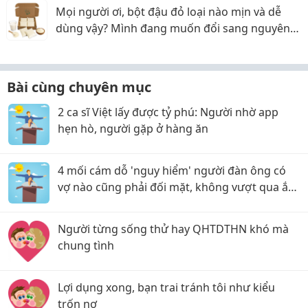
Mọi người ơi, bột đậu đỏ loại nào mịn và dễ
dùng vậy? Mình đang muốn đổi sang nguyên
liệu thiên nhiên
Bài cùng chuyên mục
2 ca sĩ Việt lấy được tỷ phú: Người nhờ app
hẹn hò, người gặp ở hàng ăn
4 mối cám dỗ 'nguy hiểm' người đàn ông có
vợ nào cũng phải đối mặt, không vượt qua ắt
tan nát gia đình
Người từng sống thử hay QHTDTHN khó mà
chung tình
Lợi dụng xong, bạn trai tránh tôi như kiểu
trốn nợ