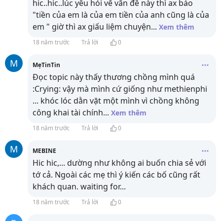
hic..hic..lúc yêu hỏi vế vấn đề này thì ax bảo
"tiền của em là của em tiền của anh cũng là của
em " giờ thì ax giấu liệm chuyện
...
Xem thêm
18 năm trước
Trả lời
0
M
MẹTinTin
Đọc topic này thấy thương chồng mình quá
:Crying: vậy mà mình cứ giống như methienphi
... khóc lóc dằn vặt một mình vì chồng không
công khai tài chính
...
Xem thêm
18 năm trước
Trả lời
0
M
MEBINE
Hic hic,... dường như không ai buốn chia sẻ với
tớ cả. Ngoài các mẹ thì ý kiến các bố cũng rất
khách quan. waiting for...
18 năm trước
Trả lời
0