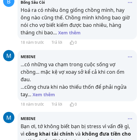
B
Bống Sâu Còi
Hoá ra có nhiều ông giống chồng mình, hay
ông nào cũng thế. Chồng mình không bao giờ
nói cho vợ biết kiếm được bao nhiêu, hàng
tháng chi bao
...
Xem thêm
18 năm trước
Trả lời
0
M
MEBINE
...có những va chạm trong cuộc sống vợ
chồng... mặc kệ vợ xoay sở kể cả khi con ốm
đau.
...cũng chưa khi nào thiếu thốn để phải ngửa
tay
...
Xem thêm
18 năm trước
Trả lời
0
M
MEBINE
Bạn ơi, tớ không biết bạn bị stress vì vấn đề gì,
vì
công khai tài chính
và
không đưa tiền cho