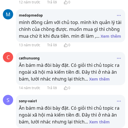
12 năm trước
Trả lời
0
M
medopmedop
mình đồng cảm với chủ top. mình kh quản lý tài
chính của chồng được. muốn mua gì thì chồng
mua chứ ít khi đưa tiền. mìn đi làm ,
...
Xem thêm
13 năm trước
Trả lời
0
C
cathunuong
Ăn bám mà đòi bày đặt. Có giỏi thì chủ topic ra
ngoài xã hội mà kiếm tiền đi. Đây thì ở nhà ăn
bám, lười nhác nhưng lại thích
...
Xem thêm
14 năm trước
Trả lời
0
S
sony-vaio1
Ăn bám mà đòi bày đặt. Có giỏi thì chủ topic ra
ngoài xã hội mà kiếm tiền đi. Đây thì ở nhà ăn
bám, lười nhác nhưng lại thích
...
Xem thêm