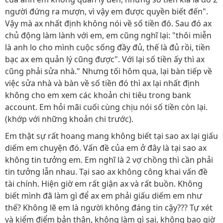
người đứng ra mượn, vì vậy em được quyền biết đến".
Vậy mà ax nhất định không nói về số tiền đó. Sau đó ax
chủ động làm lành với em, em cũng nghĩ lại: "thôi miễn
là anh lo cho mình cuộc sống đầy đủ, thế là đủ rồi, tiền
bạc ax em quản lý cũng được". Với lại số tiền ấy thì ax
cũng phải sửa nhà." Nhưng tối hôm qua, lại bàn tiếp về
việc sửa nhà và bàn về số tiền đó thì ax lại nhất định
không cho em xem các khoản chi tiêu trong bank
account. Em hỏi mãi cuối cùng chịu nói số tiền còn lại.
(khớp với những khoản chi trước).
Em thật sự rất hoang mang không biết tại sao ax lại giấu
diếm em chuyện đó. Vấn đề của em ở đây là tại sao ax
không tin tưởng em. Em nghĩ là 2 vợ chồng thì cần phải
tin tưởng lẫn nhau. Tại sao ax không công khai vấn đề
tài chính. Hiện giờ em rất giận ax và rất buồn. Không
biết mình đã làm gì để ax em phải giấu diếm em như
thế? Không lẽ em là người không đáng tin cậy??? Tự xét
và kiểm điểm bản thân, không làm gì sai, không bao giờ