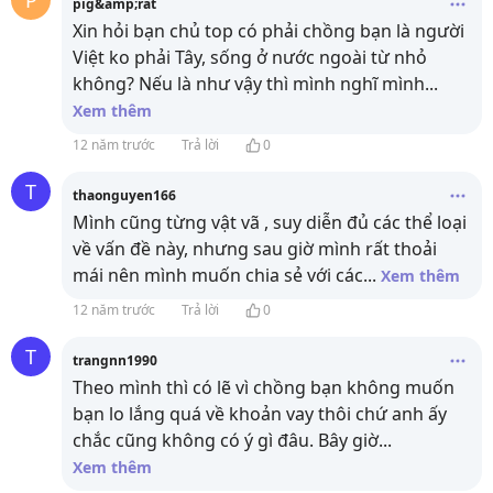
P
pig&amp;rat
Xin hỏi bạn chủ top có phải chồng bạn là người
Việt ko phải Tây, sống ở nước ngoài từ nhỏ
không? Nếu là như vậy thì mình nghĩ mình
...
Xem thêm
12 năm trước
Trả lời
0
T
thaonguyen166
Mình cũng từng vật vã , suy diễn đủ các thể loại
về vấn đề này, nhưng sau giờ mình rất thoải
mái nên mình muốn chia sẻ với các
...
Xem thêm
12 năm trước
Trả lời
0
T
trangnn1990
Theo mình thì có lẽ vì chồng bạn không muốn
bạn lo lắng quá về khoản vay thôi chứ anh ấy
chắc cũng không có ý gì đâu. Bây giờ
...
Xem thêm