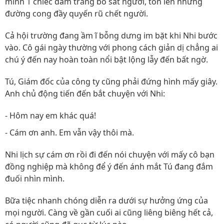
mình 1 chiếc đầm trắng bó sát người, tôn lên những
đường cong đầy quyến rũ chết người.
Cả hội trường đang ầm ĩ bỗng dưng im bặt khi Nhi bước
vào. Cô gái ngày thường với phong cách giản dị chẳng ai
chú ý đến nay hoàn toàn nổi bật lộng lẫy đến bất ngờ.
Tú, Giám đốc của công ty cũng phải đứng hình mấy giây.
Anh chủ động tiến đến bắt chuyện với Nhi:
- Hôm nay em khác quá!
- Cám ơn anh. Em vẫn vậy thôi mà.
Nhi lịch sự cám ơn rồi đi đến nói chuyện với mấy cô bạn
đồng nghiệp mà không để ý đến ánh mắt Tú đang đắm
đuối nhìn mình.
Bữa tiệc nhanh chóng diễn ra dưới sự hưởng ứng của
mọi người. Càng về gần cuối ai cũng liêng biêng hết cả,