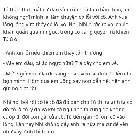
Tú thẫn thờ, mắt cứ dán vào cửa nhà tắm bần thần, anh
không nghĩ mình lại làm chuyện có lỗi với cô. Anh vừa
lâng lâng vừa thấy có lỗi với Nhi. Nhi bước ra với chiếc
khăn quấn quanh ngực, trông cô càng quyến rũ khiến
Tú ú ớ:
- Anh xin lỗi nếu khiến em thấy tổn thương.
- Váy em đâu, cả áo ngực nữa? Trả đây cho em về.
- Mới 3 giờ em ở lại đi, sáng nhân viên sẽ đưa đồ lên cho
bọn mình. Hôm qua
em uống say nôn bẩn hết nên anh
gửi họ giặt rồi.
Nhi hơi bối rối có lẽ cô đã đổ oan cho Tú thì ra anh ta cởi
đồ cô là có lý do và khi cô ngủ anh ta cũng đã không
cướp đi đời con gái của cô. Tú tiến gần rồi ôm cô vào
lòng. Lần này Nhi không đẩy anh ra nữa mà cứ để yên
như vậy. Anh thì thầm: