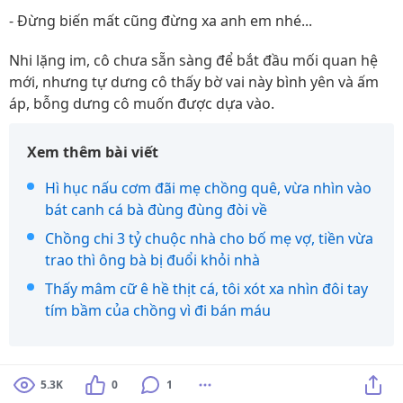
- Đừng biến mất cũng đừng xa anh em nhé...
Nhi lặng im, cô chưa sẵn sàng để bắt đầu mối quan hệ
mới, nhưng tự dưng cô thấy bờ vai này bình yên và ấm
áp, bỗng dưng cô muốn được dựa vào.
Xem thêm bài viết
Hì hục nấu cơm đãi mẹ chồng quê, vừa nhìn vào
bát canh cá bà đùng đùng đòi về
Chồng chi 3 tỷ chuộc nhà cho bố mẹ vợ, tiền vừa
trao thì ông bà bị đuổi khỏi nhà
Thấy mâm cữ ê hề thịt cá, tôi xót xa nhìn đôi tay
tím bầm của chồng vì đi bán máu
5.3K
0
1