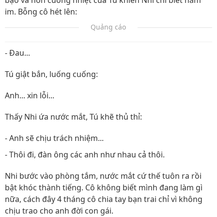
bạo và hôn cuồng nhiệt của Tú khiến Nhi chỉ biết nằm
im. Bỗng cô hét lên:
Quảng cáo
- Đau...
Tú giật bắn, luống cuống:
Anh... xin lỗi...
Thấy Nhi ứa nước mắt, Tú khẽ thủ thỉ:
- Anh sẽ chịu trách nhiệm...
- Thôi đi, đàn ông các anh như nhau cả thôi.
Nhi bước vào phòng tắm, nước mắt cứ thế tuôn ra rồi
bật khóc thành tiếng. Cô không biết mình đang làm gì
nữa, cách đây 4 tháng cô chia tay bạn trai chỉ vì không
chịu trao cho anh đời con gái.