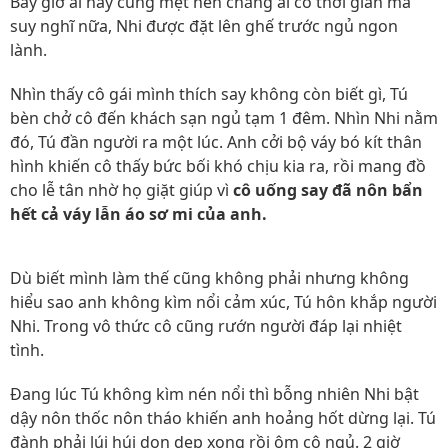
Bấy giờ ai nấy cũng mệt nên chẳng ai có thời gian mà
suy nghĩ nữa, Nhi được đặt lên ghế trước ngủ ngon
lành.
Nhìn thấy cô gái mình thích say không còn biết gì, Tú
bèn chở cô đến khách sạn ngủ tạm 1 đêm. Nhìn Nhi nằm
đó, Tú đần người ra một lúc. Anh cởi bộ váy bó kít thân
hình khiến cô thấy bức bối khó chịu kia ra, rồi mang đồ
cho lễ tân nhờ họ giặt giúp vì
cô uống say đã nôn bẩn
hết cả váy lẫn áo sơ mi của anh.
Dù biết mình làm thế cũng không phải nhưng không
hiểu sao anh không kìm nổi cảm xúc, Tú hôn khắp người
Nhi. Trong vô thức cô cũng rướn người đáp lại nhiệt
tình.
Đang lúc Tú không kìm nén nổi thì bỗng nhiên Nhi bật
dậy nôn thốc nôn tháo khiến anh hoảng hốt dừng lại. Tú
đành phải lúi húi dọn dẹp xong rồi ôm cô ngủ. 2 giờ