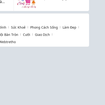
à
mẹ
ụng
 Đình
Sức Khoẻ
Phong Cách Sống
Làm Đẹp
ội Bàn Tròn
Cưới
Giao Dịch
Webtretho