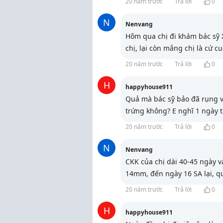
20 năm trước
Trả lời
0
N
Nenvang
Hôm qua chị đi khám bác sỹ X
chị, lại còn mắng chị là cứ c
20 năm trước
Trả lời
0
H
happyhouse911
Quả mà bác sỹ bảo đã rụng 
trứng không? E nghĩ 1 ngày t
20 năm trước
Trả lời
0
N
Nenvang
CKK của chị dài 40-45 ngày v
14mm, đến ngày 16 SA lại, q
20 năm trước
Trả lời
0
H
happyhouse911