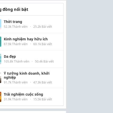
 đồng nổi bật
Thời trang
52.3k Thành viên
·
25.2k Bài viết
Kinh nghiệm hay hữu ích
87.9k Thành viên
·
60.1k Bài viết
Da đẹp
105.8k Thành viên
·
50.4k Bài viết
Ý tưởng kinh doanh, khởi
nghiệp
91.7k Thành viên
·
47.3k Bài viết
Trải nghiệm cuộc sống
31.9k Thành viên
·
15.5k Bài viết