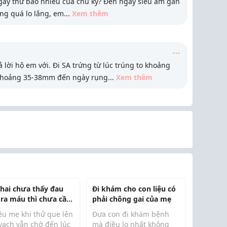
ngày thứ bao nhiêu của chu kỳ? Đến ngày siêu âm gần
ng quá lo lắng, em
...
Xem thêm
 lời hộ em với. Đi SA trứng từ lúc trúng to khoảng
 khoảng 35-38mm đến ngày rụng
...
Xem thêm
thai chưa thấy đau
Đi khám cho con liệu có
 ra máu thì chưa cần
phải chông gai của mẹ
khám - suy nghĩ này
ều mẹ khi thử que lên
Đưa con đi khám bệnh
đúng không?
 vạch vẫn chờ đến lúc
mà điều lo nhất không