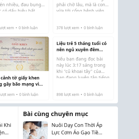
én nhiều, đau bụng
phải chờ lâu, mà là con
c có dấu hiệu bất
vừa tới cổng bệnh viện
 khám sớm giúp bác
May mà lần gần đây đưa
ờng mới đi khám.
đã khóc. Có hôm chưa kịp
c ...
bé đến Kho...
ng khám thai không
gặp bác sĩ là bé đã đòi
ượt xem
0
bình luận
378
lượt xem
0
bình luận
dành cho lúc cơ thể
về, mẹ cũng căng thẳng
 tiếng”.
theo.
Liệu trẻ 5 tháng tuổi có
nên ngủ xuyên đêm
không?
Nếu bạn đang đọc bài
này lúc 3:17 sáng trong
khi "củ khoai tây" của
bạn đang luyện tập tiếng
 cảnh tờ giấy khen
kêu chói tai như khủng
g gây bão mạng vì
long bay , thì bạn không
học sinh 'lạ chưa
lượt xem
0
bình luận
898
lượt xem
0
bình luận
đơn độc. Có lẽ bạn đã
g thấy'
vượt qua được giai đoạn
khó ngủ kéo d...
Bài cùng chuyên mục
i Khi
Nuôi Dạy Con Thời Áp
ện
Lực Cơm Áo Gạo Tiền -