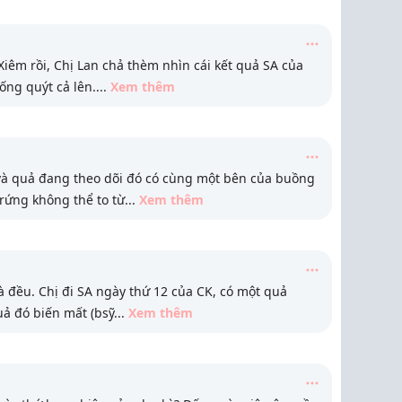
iêm rồi, Chị Lan chả thèm nhìn cái kết quả SA của
uống quýt cả lên.
...
Xem thêm
và quả đang theo dõi đó có cùng một bên của buồng
rứng không thể to từ
...
Xem thêm
à đều. Chị đi SA ngày thứ 12 của CK, có một quả
uả đó biến mất (bsỹ
...
Xem thêm