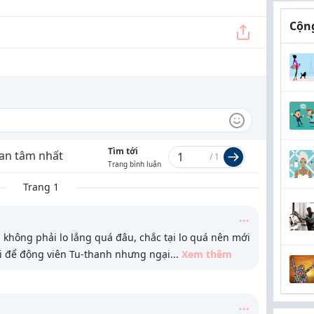
Cộng
Tìm tới
an tâm nhất
/
1
Trang bình luận
Trang 1
i không phải lo lắng quá đâu, chắc tại lo quá nên mới
i để động viên Tu-thanh nhưng ngại
...
Xem thêm