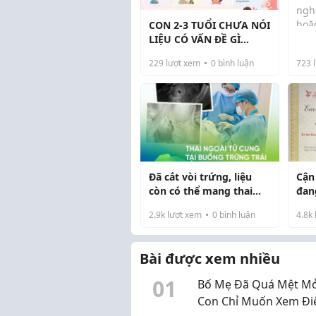
ngh
hoặ
CON 2-3 TUỔI CHƯA NÓI
Lần
thư
LIỆU CÓ VẤN ĐỀ GÌ
sĩ xá
Như
KHÔNG?
229
lượt xem
0
bình luận
723
l
chỉ 
“lên
Đã cắt vòi trứng, liệu
Cận
còn có thể mang thai
đan
ngoài tử cung?
tên 
2.9k
lượt xem
0
bình luận
4.8k
từn
Bài được xem nhiều
0
1
Bố Mẹ Đã Quá Mệt Mỏ
Con Chỉ Muốn Xem Đi