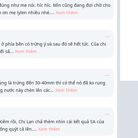
đúng như mẹ nói. híc híc. Mìn cũng đang đợi chờ cho
m ơn mẹ lylen nhiều nhé.
...
Xem thêm
 ở phía bên có trứng ý và sau đó sẽ hết tức. Của chị
đi sâ
...
Xem thêm
úng là trứng đến 30-40mm thì có thể nó đã ko rụng
g nước này chèn lên các
...
Xem thêm
iêm rồi, Chị Lan chả thèm nhìn cái kết quả SA của
uống quýt cả lên.
...
Xem thêm