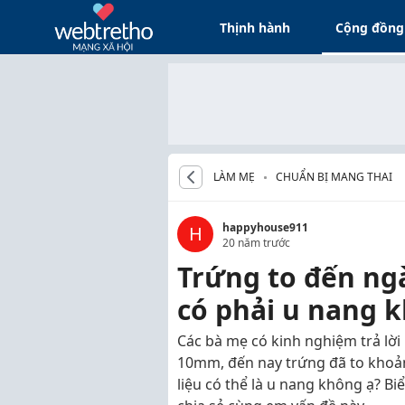
Thịnh hành
Cộng đồng
LÀM MẸ
CHUẨN BỊ MANG THAI
happyhouse911
H
20 năm trước
Trứng to đến ngà
có phải u nang 
Các bà mẹ có kinh nghiệm trả lời
10mm, đến nay trứng đã to kho
liệu có thể là u nang không ạ? B