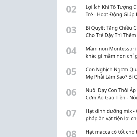
Thoại? Đã Đến Lúc Th
0
2
Lợi Ích Khi Tô Tượng 
Mùa Hè Của Bé
Trẻ - Hoạt Động Giúp 
Phát Triển Toàn Diện
0
3
Bí Quyết Tăng Chiều 
Cho Trẻ Dậy Thì Thêm 
30cm Chuẩn Khoa Họ
0
4
Mầm non Montessori 
khác gì mầm non chỉ 
mác Montessori?
0
5
Con Nghịch Ngợm Quá
Mẹ Phải Làm Sao? Bí 
"Trị" Con Hiếu Động 
0
6
Nuôi Dạy Con Thời Áp
Không Cần La Hét
Cơm Áo Gạo Tiền - Nỗi
Của Bố Mẹ Và Giải Ph
0
7
Hạt dinh dưỡng mix - 
Giúp Bé Phát Triển To
pháp ăn vặt tiện lợi c
Diện
cuộc sống hiện đại
0
8
Hạt macca có tốt cho 