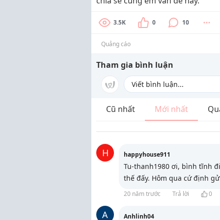
chia sẻ cùng em vấn đề này.
3.5K
0
10
Quảng cáo
Tham gia bình luận
Cũ nhất
Mới nhất
Qu
H
happyhouse911
Tu-thanh1980 ơi, bình tĩnh đ
thế đấy. Hôm qua cứ định gử
20 năm trước
Trả lời
0
A
Anhlinh04