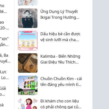
ay Đổi
Nỗi Lo Của Bố Mẹ Và
Cho
Giải Pháp Giúp Bé
Bé
Ứng Dụng Lý Thuyết
Phát Triển Toàn Diện
Ikigai Trong Hướng
Cao
Nghiệp: Chọn Đúng
20-
Nghề, Mở Tương Lai
c
Dấu hiệu bé cần được
"xịn"
vệ sinh lưỡi mà cha
gắn
mẹ nên biết
, Ba
Kalimba - Biến Những
Quyết
Giai Điệu Yêu Thích
Mà
Thành Kỷ Niệm
 Lực
 Lo
Chuồn Chuồn Kim - cái
áp
tên đáng yêu mình tìm
Giải
àn
được ở Q10
ho
Đi khám cho con liệu
bà
có phải chông gai của