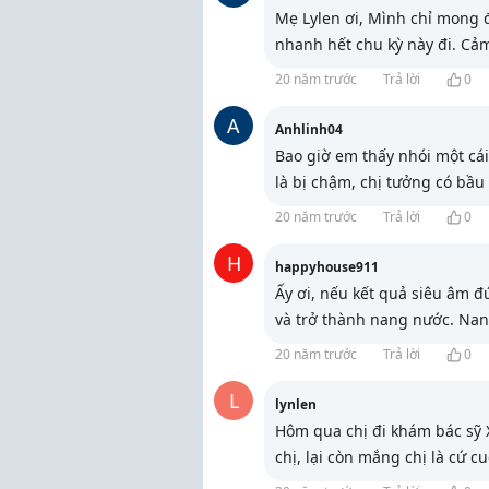
Mẹ Lylen ơi, Mình chỉ mong 
nhanh hết chu kỳ này đi. Cả
20 năm trước
Trả lời
0
A
Anhlinh04
Bao giờ em thấy nhói một cái
là bị chậm, chị tưởng có bầu 
20 năm trước
Trả lời
0
H
happyhouse911
Ấy ơi, nếu kết quả siêu âm đ
và trở thành nang nước. Nan
20 năm trước
Trả lời
0
L
lynlen
Hôm qua chị đi khám bác sỹ X
chị, lại còn mắng chị là cứ c