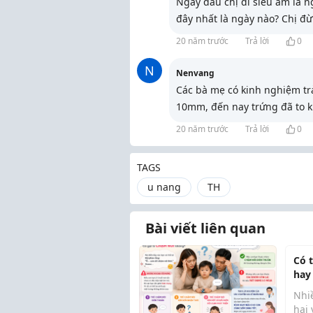
Ngày đầu chị đi siêu âm là 
đây nhất là ngày nào? Chị đừ
20 năm trước
Trả lời
0
N
Nenvang
Các bà mẹ có kinh nghiệm trả
10mm, đến nay trứng đã to
20 năm trước
Trả lời
0
TAGS
u nang
TH
Bài viết liên quan
Có 
hay
đi 
Nhi
có 
hai