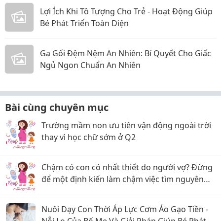
Lợi Ích Khi Tô Tượng Cho Trẻ - Hoạt Động Giúp
Bé Phát Triển Toàn Diện
Ga Gối Đệm Nệm An Nhiên: Bí Quyết Cho Giấc
Ngủ Ngon Chuẩn An Nhiên
Bài cùng chuyên mục
Trường mầm non ưu tiên vận động ngoài trời
thay vì học chữ sớm ở Q2
Chậm có con có nhất thiết do người vợ? Đừng
để một định kiến làm chậm việc tìm nguyên
nhân
Nuôi Dạy Con Thời Áp Lực Cơm Áo Gạo Tiền -