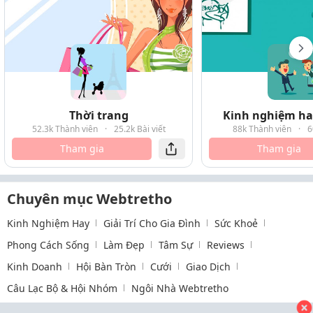
Thời trang
Kinh nghiệm hay
52.3k Thành viên
·
25.2k Bài viết
88k Thành viên
·
6
Tham gia
Tham gia
Chuyên mục Webtretho
Kinh Nghiệm Hay
Giải Trí Cho Gia Đình
Sức Khoẻ
Phong Cách Sống
Làm Đẹp
Tâm Sự
Reviews
Kinh Doanh
Hội Bàn Tròn
Cưới
Giao Dịch
Câu Lạc Bộ & Hội Nhóm
Ngôi Nhà Webtretho