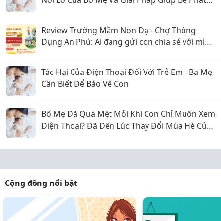
Nỗi Lo Của Bố Mẹ Và Giải Pháp Giúp Bé Phát
Triển Toàn Diện
Review Trường Mầm Non Dạ - Chợ Thông
Dụng An Phú: Ai đang gửi con chia sẻ với mình
với
Tác Hại Của Điện Thoại Đối Với Trẻ Em - Ba Mẹ
Cần Biết Để Bảo Vệ Con
Bố Mẹ Đã Quá Mệt Mỏi Khi Con Chỉ Muốn Xem
Điện Thoại? Đã Đến Lúc Thay Đổi Mùa Hè Của
Bé
Cộng đồng nổi bật