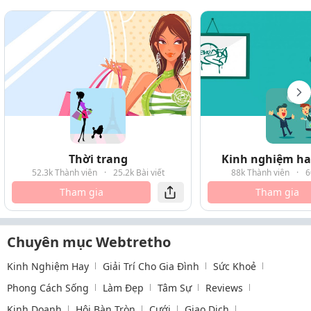
Thời trang
Kinh nghiệm hay
52.3k Thành viên
·
25.2k Bài viết
88k Thành viên
·
6
Tham gia
Tham gia
Chuyên mục Webtretho
Kinh Nghiệm Hay
Giải Trí Cho Gia Đình
Sức Khoẻ
Phong Cách Sống
Làm Đẹp
Tâm Sự
Reviews
Kinh Doanh
Hội Bàn Tròn
Cưới
Giao Dịch