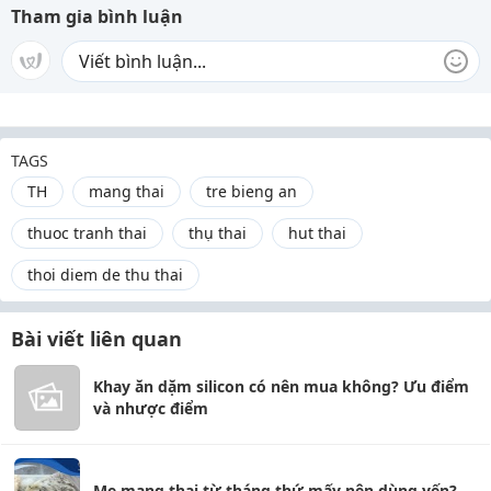
Tham gia bình luận
TAGS
TH
mang thai
tre bieng an
thuoc tranh thai
thụ thai
hut thai
thoi diem de thu thai
Bài viết liên quan
Khay ăn dặm silicon có nên mua không? Ưu điểm
và nhược điểm
Mẹ mang thai từ tháng thứ mấy nên dùng yến?