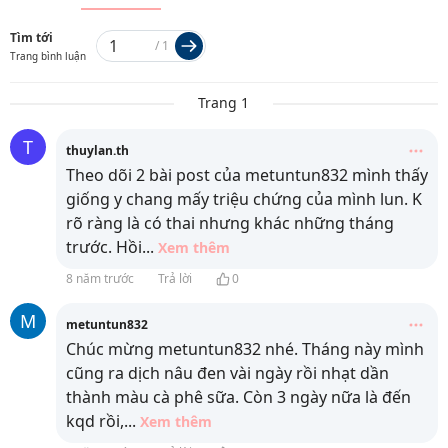
Tìm tới
/
1
Trang bình luận
Trang 1
T
thuylan.th
Theo dõi 2 bài post của metuntun832 mình thấy
giống y chang mấy triệu chứng của mình lun. K
rõ ràng là có thai nhưng khác những tháng
trước. Hồi
...
Xem thêm
8 năm trước
Trả lời
0
M
metuntun832
Chúc mừng metuntun832 nhé. Tháng này mình
cũng ra dịch nâu đen vài ngày rồi nhạt dần
thành màu cà phê sữa. Còn 3 ngày nữa là đến
kqd rồi,
...
Xem thêm