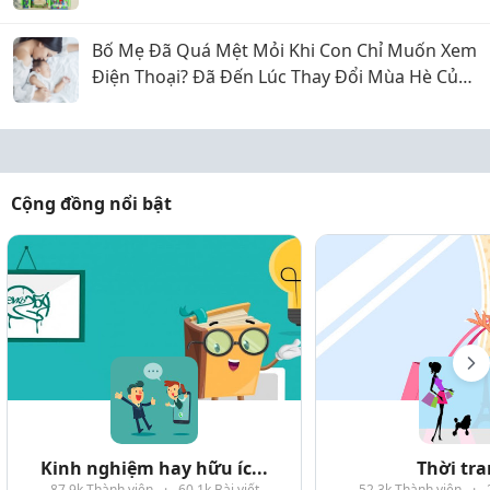
Bố Mẹ Đã Quá Mệt Mỏi Khi Con Chỉ Muốn Xem
Điện Thoại? Đã Đến Lúc Thay Đổi Mùa Hè Của
Bé
Cộng đồng nổi bật
Kinh nghiệm hay hữu íc...
Thời tr
87.9k Thành viên
·
60.1k Bài viết
52.3k Thành viên
·