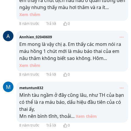
em thấy ra chút dịch nâu nâu ở quần tưởng đến
ngày nhưng thấy màu hơi thâm và ra ít
...
Xem thêm
8 năm trước
Trả lời
0
A
Annhien_02040609
Em mong là vậy chị ạ. Em thấy các mom nói ra
máu hồng 1 chút mới là máu báo thai của em
nâu thâm không biết sao không. Hôm
...
Xem thêm
8 năm trước
Trả lời
0
M
metuntun832
Mình tàu ngầm ở đây cũng lâu, như TH của bạn
có thể là ra máu báo, dấu hiệu đầu tiên của có
thai ấy,
Mn nên bình tĩnh, thoải
...
Xem thêm
8 năm trước
Trả lời
0