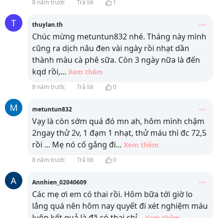
8 năm trước
Trả lời
1
T
thuylan.th
Chúc mừng metuntun832 nhé. Tháng này mình
cũng ra dịch nâu đen vài ngày rồi nhạt dần
thành màu cà phê sữa. Còn 3 ngày nữa là đến
kqd rồi,
...
Xem thêm
8 năm trước
Trả lời
0
M
metuntun832
Vạy là còn sớm quá đó mn ah, hôm mình chậm
2ngay thử 2v, 1 đạm 1 nhạt, thử máu thì đc 72,5
rồi ... Mẹ nó cố gắng đi
...
Xem thêm
8 năm trước
Trả lời
0
A
Annhien_02040609
Các mẹ ơi em có thai rồi. Hôm bữa tới giờ lo
lắng quá nên hôm nay quyết đi xét nghiệm máu
luôn kết quả là đã có thai chỉ
...
Xem thêm