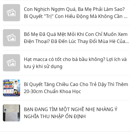
Con Nghịch Ngợm Quá, Ba Mẹ Phải Làm Sao?
Bí Quyết "Trị" Con Hiếu Động Mà Không Cần La
Hét
Bố Mẹ Đã Quá Mệt Mỏi Khi Con Chỉ Muốn Xem
Điện Thoại? Đã Đến Lúc Thay Đổi Mùa Hè Của
Bé
Hạt macca có tốt cho bà bầu không? Lợi ích và
lưu ý khi sử dụng
Bí Quyết Tăng Chiều Cao Cho Trẻ Dậy Thì Thêm
20-30cm Chuẩn Khoa Học
BẠN ĐANG TÌM MỘT NGHỀ NHẸ NHÀNG Ý
NGHĨA THU NHẬP ỔN ĐỊNH