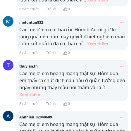
8 năm trước
Trả lời
0
M
metuntun832
Các mẹ ơi em có thai rồi. Hôm bữa tới giờ lo
lắng quá nên hôm nay quyết đi xét nghiệm máu
luôn kết quả là đã có thai chỉ
...
Xem thêm
8 năm trước
Trả lời
0
T
thuylan.th
Các mẹ ơi em hoang mang thật sự. Hôm qua
em thấy ra chút dịch nâu nâu ở quần tưởng đến
ngày nhưng thấy màu hơi thâm và ra ít
...
Xem thêm
8 năm trước
Trả lời
0
A
Annhien_02040609
Các mẹ ơi em hoang mang thật sự. Hôm qua