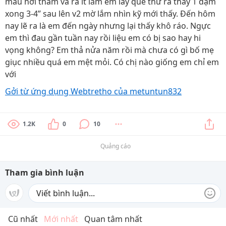
màu hơi thâm và ra ít lắm em lấy que thử ra thấy 1 đậm
xong 3-4” sau lên v2 mờ lắm nhìn kỹ mới thấy. Đến hôm
nay lẽ ra là em đến ngày nhưng lại thấy khô ráo. Ngực
em thì đau gần tuần nay rồi liệu em có bị sao hay hi
vọng không? Em thả nửa năm rồi mà chưa có gì bố mẹ
giục nhiều quá em mệt mỏi. Có chị nào giống em chỉ em
với
Gởi từ ứng dụng Webtretho của metuntun832
1.2K
0
10
Quảng cáo
Tham gia bình luận
Cũ nhất
Mới nhất
Quan tâm nhất