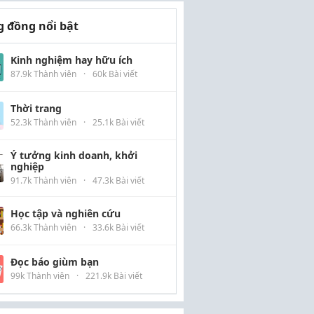
 đồng nổi bật
Kinh nghiệm hay hữu ích
87.9k Thành viên
·
60k Bài viết
Thời trang
52.3k Thành viên
·
25.1k Bài viết
Ý tưởng kinh doanh, khởi
nghiệp
91.7k Thành viên
·
47.3k Bài viết
Học tập và nghiên cứu
66.3k Thành viên
·
33.6k Bài viết
Đọc báo giùm bạn
99k Thành viên
·
221.9k Bài viết