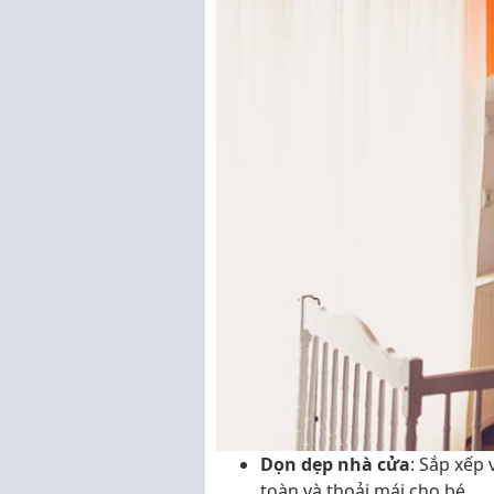
Dọn dẹp nhà cửa
: Sắp xếp
toàn và thoải mái cho bé.