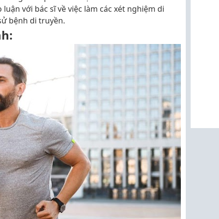
o luận với bác sĩ về việc làm các xét nghiệm di
sử bệnh di truyền.
nh: