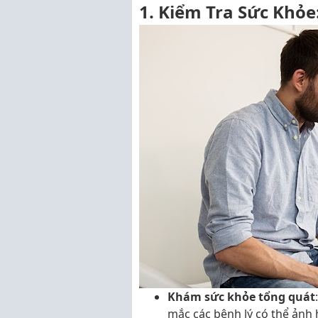
1. Kiểm Tra Sức Khỏe
Khám sức khỏe tổng quát
mắc các bệnh lý có thể ảnh 