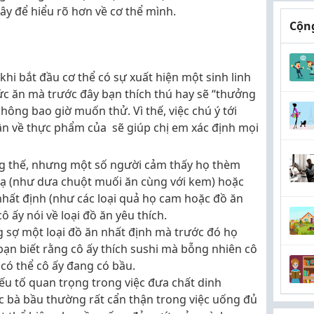
y để hiểu rõ hơn về cơ thể mình.
Cộng
khi bắt đầu cơ thể có sự xuất hiện một sinh linh
hức ăn mà trước đây bạn thích thú hay sẽ “thưởng
ng bao giờ muốn thử. Vì thế, việc chú ý tới
ận về thực phẩm của sẽ giúp chị em xác định mọi
ng thế, nhưng một số người cảm thấy họ thèm
lạ (như dưa chuột muối ăn cùng với kem) hoặc
 nhất định (như các loại quả họ cam hoặc đồ ăn
ô ấy nói về loại đồ ăn yêu thích.
g sợ một loại đồ ăn nhất định mà trước đó họ
bạn biết rằng cô ấy thích sushi mà bỗng nhiên cô
 có thể cô ấy đang có bầu.
ếu tố quan trọng trong việc đưa chất dinh
các bà bầu thường rất cẩn thận trong việc uống đủ