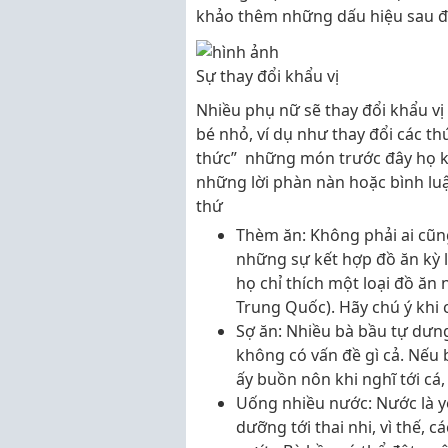
khảo thêm những dấu hiệu sau đâ
Sự thay đổi khẩu vị
Nhiều phụ nữ sẽ thay đổi khẩu vị 
bé nhỏ, ví dụ như thay đổi các t
thức” những món trước đây họ khô
những lời phàn nàn hoặc bình lu
thứ
Thèm ăn: Không phải ai cũ
những sự kết hợp đồ ăn kỳ 
họ chỉ thích một loại đồ ăn
Trung Quốc). Hãy chú ý khi c
Sợ ăn: Nhiều bà bầu tự dưn
không có vấn đề gì cả. Nếu 
ấy buồn nôn khi nghĩ tới cá,
Uống nhiều nước: Nước là y
dưỡng tới thai nhi, vì thế, 