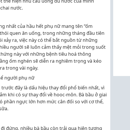
ột thể hiện nhu cầu uống đủ nước của mình
chai nước.
mộng nhất của hầu hết phụ nữ mang tên “ốm
 thói quen ăn uống, trong những tháng đầu tiên
ói xảy ra, việc này có thể bắt nguồn từ những
Nhiều người sẽ luôn cảm thấy mệt mỏi trong suốt
u chứng này với những bệnh tiêu hoá thông
ằng ốm nghén sẽ diễn ra nghiêm trọng và kéo
ra trong vài ngày.
thể người phụ nữ
trước đây là dấu hiệu thay đổi phổ biến nhất, vì
m khi có sự thay đổi về hooc-môn. Bà bầu ở giai
có phần ngực lớn hơn mức cân đối so với cơ thể,
sữa.
đi đứng, nhiều bà bầu còn trải qua hiện tượng