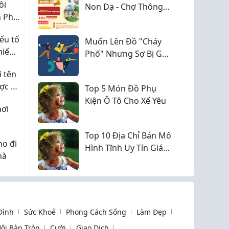
ôi
Non Dạ - Chợ Thông
 Phú,
Dụng An Phú: Ai đang
gửi con chia sẻ với
ếu tố
Muốn Lên Đồ "Cháy
mình với
 hiếm
Phố" Nhưng Sợ Bị Gọi
Là "Ông Chú
 tên
ợc ở
Top 5 Món Đồ Phụ
Kiện Ô Tô Cho Xế Yêu
hơi
Top 10 Địa Chỉ Bán Mô
o đi
Hình Tĩnh Uy Tín Giá
hà
Tốt Toàn Quốc
 Đình
Sức Khoẻ
Phong Cách Sống
Làm Đẹp
ội Bàn Tròn
Cưới
Giao Dịch