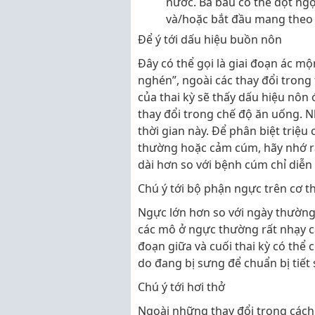
nước. Bà bầu có thể đột ng
và/hoặc bắt đầu mang theo 
Để ý tới dấu hiệu buồn nôn
Đây có thể gọi là giai đoạn ác 
nghén”, ngoài các thay đổi trong
của thai kỳ sẽ thấy dấu hiệu nôn 
thay đổi trong chế độ ăn uống. 
thời gian này. Để phân biệt triệ
thường hoặc cảm cúm, hãy nhớ r
dài hơn so với bệnh cúm chỉ diễn 
Chú ý tới bộ phận ngực trên cơ 
Ngực lớn hơn so với ngày thường 
các mô ở ngực thường rất nhạy cả
đoạn giữa và cuối thai kỳ có thể 
do đang bị sưng để chuẩn bị tiết 
Chú ý tới hơi thở
Ngoài những thay đổi trong cách 