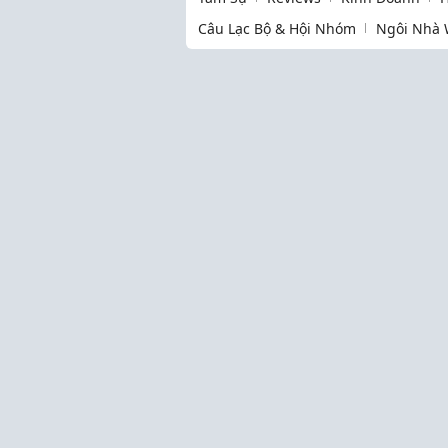
Câu Lạc Bộ & Hội Nhóm
Ngôi Nhà 
Thịnh hành
Làm Mẹ
Cộng đồng
Kinh Nghiệm Hay