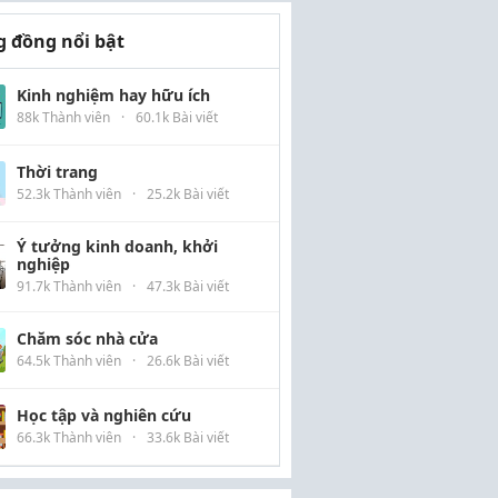
 đồng nổi bật
Kinh nghiệm hay hữu ích
88k Thành viên
·
60.1k Bài viết
Thời trang
52.3k Thành viên
·
25.2k Bài viết
Ý tưởng kinh doanh, khởi
nghiệp
91.7k Thành viên
·
47.3k Bài viết
Chăm sóc nhà cửa
64.5k Thành viên
·
26.6k Bài viết
Học tập và nghiên cứu
66.3k Thành viên
·
33.6k Bài viết