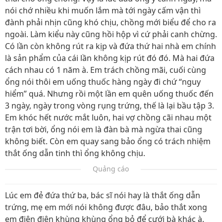
nói chớ nhiều khi muốn lắm mà tới ngày cấm vận thì
đành phải nhịn cũng khó chịu, chồng mới biểu để cho ra
ngoài. Làm kiểu này cũng hồi hộp vì cứ phải canh chừng.
Có lần còn không rút ra kịp và đứa thứ hai nhà em chính
là sản phẩm của cái lần không kịp rút đó đó. Mà hai đứa
cách nhau có 1 năm à. Em trách chồng mãi, cuối cùng
ổng nói thôi em uống thuốc hàng ngày đi chứ “nguy
hiểm” quá. Nhưng rồi một lần em quên uống thuốc đến
3 ngày, ngày trong vòng rụng trứng, thế là lại bầu tập 3.
Em khóc hết nước mắt luôn, hai vợ chồng cãi nhau một
trận tơi bời, ổng nói em là đàn bà mà ngừa thai cũng
không biết. Còn em quay sang bảo ổng có trách nhiệm
thắt ống dẫn tinh thì ổng không chịu.
Quảng cáo
Lúc em đẻ đứa thứ ba, bác sĩ nói hay là thắt ống dẫn
trứng, mẹ em mới nói không được đâu, bảo thắt xong
em điên điên khùng khùng ổng bỏ để cưới bà khác à.