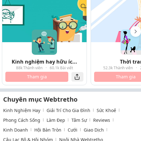
Kinh nghiệm hay hữu íc...
Thời tr
88k Thành viên
·
60.1k Bài viết
52.3k Thành viên
·
Tham gia
Tham gia
Chuyên mục Webtretho
Kinh Nghiệm Hay
Giải Trí Cho Gia Đình
Sức Khoẻ
Phong Cách Sống
Làm Đẹp
Tâm Sự
Reviews
Kinh Doanh
Hội Bàn Tròn
Cưới
Giao Dịch
Câu Lạc Bộ & Hội Nhóm
Ngôi Nhà Webtretho