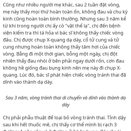
Cũng như nhiều người mẹ khác, sau 2 tuần đặt vòng,
mẹ này thấy mọi thứ hoàn toàn ổn, không đau và chu kỳ
kinh cũng hoàn toàn bình thường. Nhưng sau 3 năm kể
từ khi trong người chị ấy có "vật thể lạ", chị đến bệnh
viện kiểm tra thì tá hỏa vì bác sĩ không thấy chiếc vòng
đâu. Chị được chụp X-quang dạ dày, cổ tử cung và tử
cung nhưng hoàn toàn không thấy tăm hơi của chiếc
vòng. Bẵng đi một thời gian, bỗng một ngày, chị đột
nhiên thấy đau nhói ở bên phải ngay dưới rốn, cơn đau
không hề giống đau bụng kinh nên mẹ này đi chụp X-
quang. Lúc đó, bác sĩ phát hiện chiếc vòng tránh thai đã
dính vào thành dạ dày.
Sau 3 năm, vòng tránh thai di chuyển và dính vào thành dạ
dày
Chị phải phẫu thuật để loại bỏ vòng tránh thai. Tỉnh dậy
sau khi hết thuốc mê, chị thấy cơ thể mình bị rạch 3