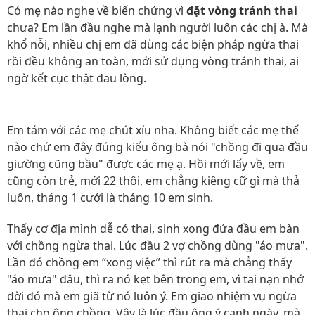
Có mẹ nào nghe về biến chứng vì
đặt vòng tránh thai
chưa? Em lần đầu nghe mà lạnh người luôn các chị à. Mà
khổ nỗi, nhiều chị em đã dùng các biện pháp ngừa thai
rồi đều không an toàn, mới sử dụng vòng tránh thai, ai
ngờ kết cục thật đau lòng.
Em tám với các mẹ chút xíu nha. Không biết các mẹ thế
nào chứ em đây đúng kiểu ông bà nói "chồng đi qua đầu
giường cũng bầu" được các mẹ ạ. Hồi mới lấy về, em
cũng còn trẻ, mới 22 thôi, em chẳng kiêng cữ gì mà thả
luôn, tháng 1 cưới là tháng 10 em sinh.
Thấy cơ địa mình dễ có thai, sinh xong đứa đầu em bàn
với chồng ngừa thai. Lúc đầu 2 vợ chồng dùng "áo mưa".
Lần đó chồng em “xong việc” thì rút ra mà chẳng thấy
"áo mưa" đâu, thì ra nó kẹt bên trong em, vì tai nạn nhớ
đời đó mà em giã từ nó luôn ý. Em giao nhiệm vụ ngừa
thai cho ông chồng. Vậy là lúc đầu ông ý canh ngày, mà