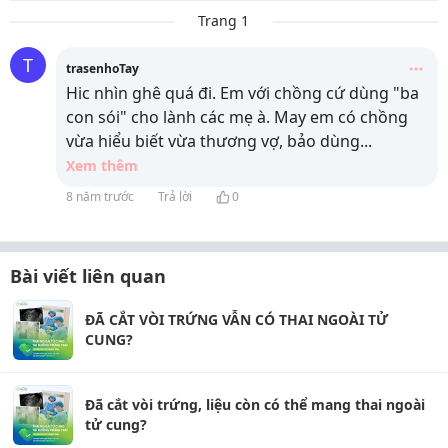
Trang 1
T
trasenhoTay
Hic nhìn ghê quá đi. Em với chồng cứ dùng "ba
con sói" cho lành các mẹ à. May em có chồng
vừa hiểu biết vừa thương vợ, bảo dùng
...
Xem thêm
8 năm trước
Trả lời
0
Bài viết liên quan
ĐÃ CẮT VÒI TRỨNG VẪN CÓ THAI NGOÀI TỬ
CUNG?
Đã cắt vòi trứng, liệu còn có thể mang thai ngoài
tử cung?