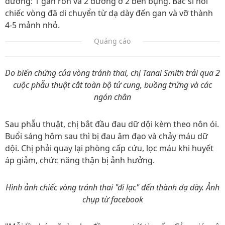
đường: 1 gần rốn và 2 đường ở 2 bên bụng. Bác sĩ nói
chiếc vòng đã di chuyển từ dạ dày đến gan và vỡ thành
4-5 mảnh nhỏ.
Quảng cáo
Do biến chứng của vòng tránh thai, chị Tanai Smith trải qua 2
cuộc phẫu thuật cắt toàn bộ tử cung, buồng trứng và các
ngón chân
Sau phẫu thuật, chị bắt đầu đau dữ dội kèm theo nôn ói.
Buổi sáng hôm sau thì bị đau âm đạo và chảy máu dữ
dội. Chị phải quay lại phòng cấp cứu, lọc máu khi huyết
áp giảm, chức năng thận bị ảnh hưởng.
Hình ảnh chiếc vòng tránh thai "đi lạc" đến thành dạ dày. Ảnh
chụp từ facebook