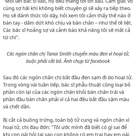
"Mỗi lần bác sĩ vào, họ đều mang tới tin xấu. Cảm giác vô
cùng sợ hãi khi không biết chuyện gì sẽ xảy ra tiếp theo.
Họ sẽ đánh thức tôi dậy, hỏi xem tôi cảm thấy thế nào ở
bàn tay - dấm dứt khó chịu và bàn chân – như thể tê liệt.
Các bác sĩ hoảng sợ và cảnh báo khả năng tôi sẽ mất cả
tứ chi".
Các ngón chân chị Tanai Smith chuyển màu đen vì hoại tử,
buộc phải cắt bỏ. Ảnh chụp từ facebook
Sau đó các ngón chân chị bắt đầu đen sạm đi do hoại tử.
Trong vòng vài tuần tiếp, bác sĩ phẫu thuật cũng loại bỏ
phần còn lại của các ngón chân khỏi bàn chân trái và
phần đầu bàn chân phải vì cả hai đều bắt đầu sậm màu
và chết dần.
Bị cắt cả buồng trứng, toàn bộ tử cung và ngón chân vì
hoại tử, chị đau đớn: "Tôi ước mình đã biết có gì sai để
khi con gái hỏi tại sao con không có em trai hay em gái,