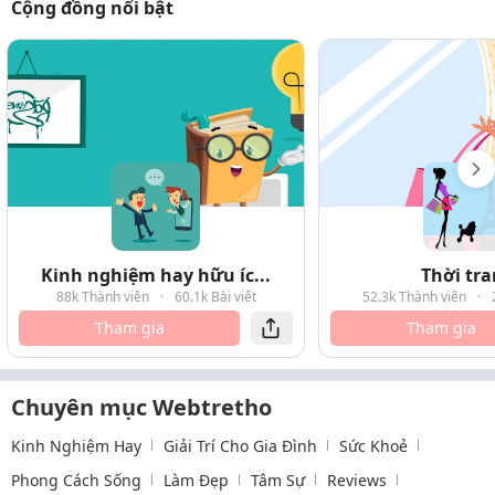
Cộng đồng nổi bật
Kinh nghiệm hay hữu íc...
Thời tr
88k Thành viên
·
60.1k Bài viết
52.3k Thành viên
·
Tham gia
Tham gia
Chuyên mục Webtretho
Kinh Nghiệm Hay
Giải Trí Cho Gia Đình
Sức Khoẻ
Phong Cách Sống
Làm Đẹp
Tâm Sự
Reviews