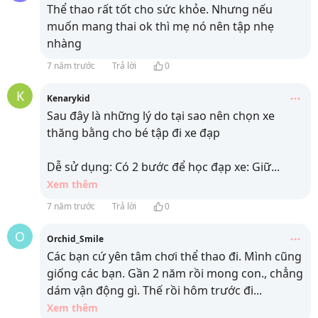
Thể thao rất tốt cho sức khỏe. Nhưng nếu
muốn mang thai ok thì mẹ nó nên tập nhẹ
nhàng
7 năm trước
Trả lời
0
K
Kenarykid
Sau đây là những lý do tại sao nên chọn xe
thăng bằng cho bé tập đi xe đạp
Dễ sử dụng: Có 2 bước để học đạp xe: Giữ
...
Xem thêm
7 năm trước
Trả lời
0
O
Orchid_Smile
Các bạn cứ yên tâm chơi thể thao đi. Mình cũng
giống các bạn. Gần 2 năm rồi mong con., chẳng
dám vận động gì. Thế rồi hôm trước đi
...
Xem thêm