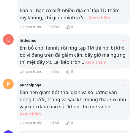
Bạn ơi, bạn có biết nhiều địa chỉ tập TD thẩm
mỹ không, chỉ giúp mình với.
...
Xem thêm
20 năm trước
Trả lời
0
L
littledino
Em bỏ chơi tennis rồi nhg tập TM thì hơi bị khó
bỏ vì đang trên đà giảm cân, bây giờ mà ngừng
thì mệt đây :4:. Lại béo tròn
...
Xem thêm
20 năm trước
Trả lời
0
P
punchipnga
Ban nen giam bót thoi gian va so lương van
dong trước, trong va sau khi mang thai. Co nhu
vay moi dam bao súc khoe cho me va be.
...
Xem thêm
20 năm trước
Trả lời
0