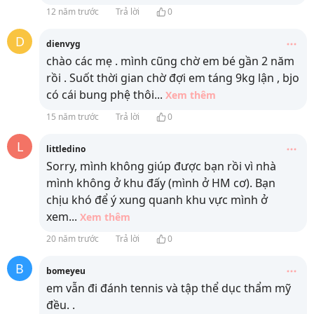
12 năm trước
Trả lời
0
D
dienvyg
chào các mẹ . mình cũng chờ em bé gần 2 năm
rồi . Suốt thời gian chờ đợi em táng 9kg lận , bjo
có cái bung phệ thôi
...
Xem thêm
15 năm trước
Trả lời
0
L
littledino
Sorry, mình không giúp được bạn rồi vì nhà
mình không ở khu đấy (mình ở HM cơ). Bạn
chịu khó để ý xung quanh khu vực mình ở
xem
...
Xem thêm
20 năm trước
Trả lời
0
B
bomeyeu
em vẫn đi đánh tennis và tập thể dục thẩm mỹ
đều. .