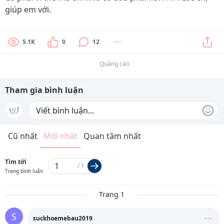
giúp em với.
5.1K
0
12
Quảng cáo
Tham gia bình luận
Cũ nhất
Mới nhất
Quan tâm nhất
Tìm tới
/
1
Trang bình luận
Trang 1
S
suckhoemebau2019