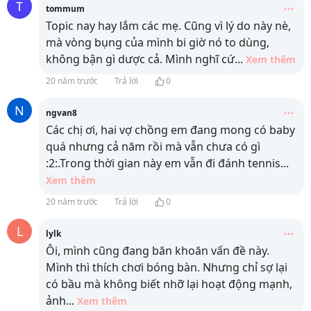
T
tommum
Topic nay hay lắm các mẹ. Cũng vì lý do này nè,
mà vòng bụng của mình bi giờ nó to dùng,
không bận gì dược cả. Mình nghĩ cứ
...
Xem thêm
20 năm trước
Trả lời
0
N
ngvan8
Các chị ơi, hai vợ chồng em đang mong có baby
quá nhưng cả năm rồi mà vẫn chưa có gì
:2:.Trong thời gian này em vẫn đi đánh tennis
...
Xem thêm
20 năm trước
Trả lời
0
L
lylk
Ôi, mình cũng đang băn khoăn vấn đề này.
Mình thì thích chơi bóng bàn. Nhưng chỉ sợ lại
có bầu mà không biết nhỡ lại hoạt động mạnh,
ảnh
...
Xem thêm