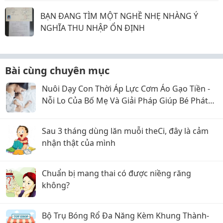
BẠN ĐANG TÌM MỘT NGHỀ NHẸ NHÀNG Ý
NGHĨA THU NHẬP ỔN ĐỊNH
Bài cùng chuyên mục
Nuôi Dạy Con Thời Áp Lực Cơm Áo Gạo Tiền -
Nỗi Lo Của Bố Mẹ Và Giải Pháp Giúp Bé Phát
Triển Toàn Diện
Sau 3 tháng dùng lăn muỗi theCi, đây là cảm
nhận thật của mình
Chuẩn bị mang thai có được niềng răng
không?
Bộ Trụ Bóng Rổ Đa Năng Kèm Khung Thành-