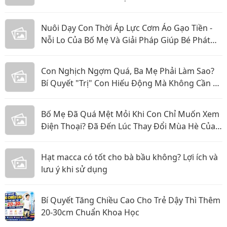
Nuôi Dạy Con Thời Áp Lực Cơm Áo Gạo Tiền -
Nỗi Lo Của Bố Mẹ Và Giải Pháp Giúp Bé Phát
Triển Toàn Diện
Con Nghịch Ngợm Quá, Ba Mẹ Phải Làm Sao?
Bí Quyết "Trị" Con Hiếu Động Mà Không Cần La
Hét
Bố Mẹ Đã Quá Mệt Mỏi Khi Con Chỉ Muốn Xem
Điện Thoại? Đã Đến Lúc Thay Đổi Mùa Hè Của
Bé
Hạt macca có tốt cho bà bầu không? Lợi ích và
lưu ý khi sử dụng
Bí Quyết Tăng Chiều Cao Cho Trẻ Dậy Thì Thêm
20-30cm Chuẩn Khoa Học