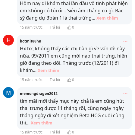
Hôm nay đi khám thai lần đầu vô tình phát hiện
em không có túi ối... Siêu âm chẳng có gì. Bác
sỹ đang dự đoán 1 là thai trứng
...
Xem thêm
15 năm trước
Trả lời
0
H
hotmit88hn
Hx hx, không thấy các chị bàn gì về vấn đề này
nữa. 09/2011 em cũng mới nạo thai trứng, hiện
giờ đang theo dõi. Tháng trước (12/2011) đi
khám
...
Xem thêm
15 năm trước
Trả lời
0
M
memongdragon2012
tìm mãi mới thấy mục này, chả là em cũng hút
thai trưng được 11 tháng rồi, cũng ngày ngày
tháng ngày di xét nghiệm Beta HCG cuối cùng
thì
...
Xem thêm
15 năm trước
Trả lời
0