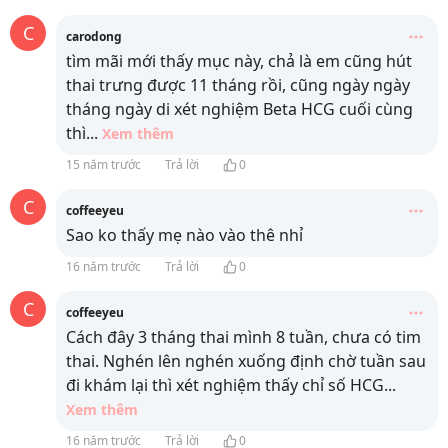
C
carodong
tìm mãi mới thấy mục này, chả là em cũng hút
thai trưng được 11 tháng rồi, cũng ngày ngày
tháng ngày di xét nghiệm Beta HCG cuối cùng
thì
...
Xem thêm
15 năm trước
Trả lời
0
C
coffeeyeu
Sao ko thấy mẹ nào vào thê nhỉ
16 năm trước
Trả lời
0
C
coffeeyeu
Cách đây 3 tháng thai mình 8 tuần, chưa có tim
thai. Nghén lên nghén xuống định chờ tuần sau
đi khám lại thì xét nghiệm thấy chỉ số HCG
...
Xem thêm
16 năm trước
Trả lời
0