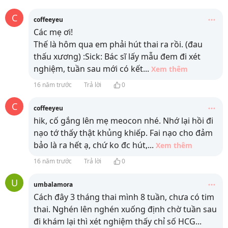
C
coffeeyeu
Các mẹ ơi!
Thế là hôm qua em phải hút thai ra rồi. (đau
thấu xương) :Sick: Bác sĩ lấy mẫu đem đi xét
nghiệm, tuần sau mới có kết
...
Xem thêm
16 năm trước
Trả lời
0
C
coffeeyeu
hik, cố gắng lên mẹ meocon nhé. Nhớ lại hồi đi
nạo tớ thấy thật khủng khiếp. Fai nạo cho đảm
bảo là ra hết ạ, chứ ko đc hút,
...
Xem thêm
16 năm trước
Trả lời
0
U
umbalamora
Cách đây 3 tháng thai mình 8 tuần, chưa có tim
thai. Nghén lên nghén xuống định chờ tuần sau
đi khám lại thì xét nghiệm thấy chỉ số HCG
...