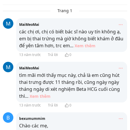
Trang 1
M
MaiMeoMai
các chị ơi, chị có biết bác sĩ nào uy tín không ạ,
em bị thai trứng mà giờ không biết khám ở đâu
để yên tâm hơn, trc em
...
Xem thêm
13 năm trước
Trả lời
0
M
MaiMeoMai
tìm mãi mới thấy mục này, chả là em cũng hút
thai trưng được 11 tháng rồi, cũng ngày ngày
tháng ngày di xét nghiệm Beta HCG cuối cùng
thì
...
Xem thêm
13 năm trước
Trả lời
0
B
bexumummim
Chào các mẹ,