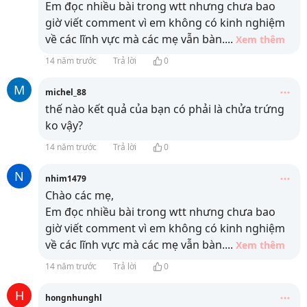
Em đọc nhiều bài trong wtt nhưng chưa bao
giờ viết comment vì em không có kinh nghiệm
về các lĩnh vực mà các mẹ vẫn bàn.
...
Xem thêm
14 năm trước
Trả lời
0
M
michel_88
thế nào kết quả của bạn có phải là chửa trứng
ko vậy?
14 năm trước
Trả lời
0
N
nhim1479
Chào các mẹ,
Em đọc nhiều bài trong wtt nhưng chưa bao
giờ viết comment vì em không có kinh nghiệm
về các lĩnh vực mà các mẹ vẫn bàn.
...
Xem thêm
14 năm trước
Trả lời
0
H
hongnhunghl