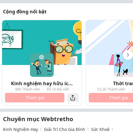
Cộng đồng nổi bật
Kinh nghiệm hay hữu íc...
Thời tr
88k Thành viên
·
60.1k Bài viết
52.3k Thành viên
·
Tham gia
Tham gia
Chuyên mục Webtretho
Kinh Nghiệm Hay
Giải Trí Cho Gia Đình
Sức Khoẻ