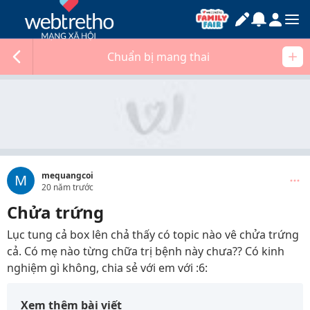
Chuẩn bị mang thai
mequangcoi
M
20 năm trước
Chửa trứng
Lục tung cả box lên chả thấy có topic nào vê chửa trứng
cả. Có mẹ nào từng chữa trị bệnh này chưa?? Có kinh
nghiệm gì không, chia sẻ với em với :6:
Xem thêm bài viết