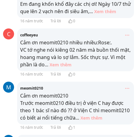
Em đang khốn khổ đây các chị ơi! Ngày 10/7 thử
que lên 2 vạch nên đi siêu âm,
...
Xem thêm
16 năm trước
Trả lời
0
C
coffeeyeu
Cảm ơn meomit0210 nhiều nhiều:Rose:.
VC tớ nghe nói kiêng 02 năm mà buồn thối mặt,
hoang mang và lo sợ lắm. Sốc thực sự. Vì một
phần là do
...
Xem thêm
16 năm trước
Trả lời
0
M
meomit0210
Cảm ơn meomit0210
Trước meomit0210 điều trị ở viện C hay được
theo 1 bác sĩ nào đó ?? ở Viện C thì meomit0210
có biết ai nổi tiếng chữa
...
Xem thêm
16 năm trước
Trả lời
1