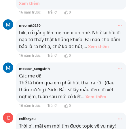
Xem thêm
16 năm trước
Trả lời
0
M
meomit0210
hik, cố gắng lên mẹ meocon nhé. Nhớ lại hồi đi
nạo tớ thấy thật khủng khiếp. Fai nạo cho đảm
bảo là ra hết ạ, chứ ko đc hút,
...
Xem thêm
16 năm trước
Trả lời
0
M
meocon_songsinh
Các mẹ ơi!
Thế là hôm qua em phải hút thai ra rồi. (đau
thấu xương) :Sick: Bác sĩ lấy mẫu đem đi xét
nghiệm, tuần sau mới có kết
...
Xem thêm
16 năm trước
Trả lời
0
C
coffeeyeu
Trời ơi, mãi em mới tìm được topic về vụ này!