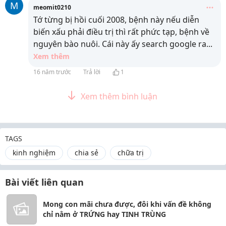
M
meomit0210
Tớ từng bị hồi cuối 2008, bệnh này nếu diễn
biến xấu phải điều trị thì rất phức tạp, bệnh về
nguyên bào nuôi. Cái này ấy search google ra
...
Xem thêm
16 năm trước
Trả lời
1
Xem thêm bình luận
TAGS
kinh nghiệm
chia sẻ
chữa trị
Bài viết liên quan
Mong con mãi chưa được, đôi khi vấn đề không
chỉ nằm ở TRỨNG hay TINH TRÙNG