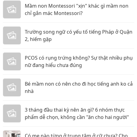
Mầm non Montessori "xịn" khác gì mầm non
chỉ gắn mác Montessori?
Trường song ngữ có yếu tố tiếng Pháp ở Quận
2, hiếm gặp
PCOS có rụng trứng không? Sự thật nhiều phụ
nữ đang hiểu chưa đúng
Bé mầm non có nên cho đi học tiếng anh ko cả
nhà
3 tháng đầu thai kỳ nên ăn gì? 6 nhóm thực
phẩm dễ chọn, không cần "ăn cho hai người"
Có mẹ nào từng ở trung tâm ở cữ chưa? Cho