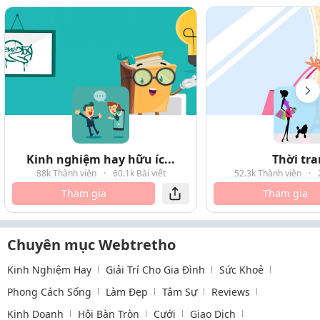
Kinh nghiệm hay hữu íc...
Thời tr
88k Thành viên
·
60.1k Bài viết
52.3k Thành viên
·
Tham gia
Tham gia
Chuyên mục Webtretho
Kinh Nghiệm Hay
Giải Trí Cho Gia Đình
Sức Khoẻ
Phong Cách Sống
Làm Đẹp
Tâm Sự
Reviews
Kinh Doanh
Hội Bàn Tròn
Cưới
Giao Dịch