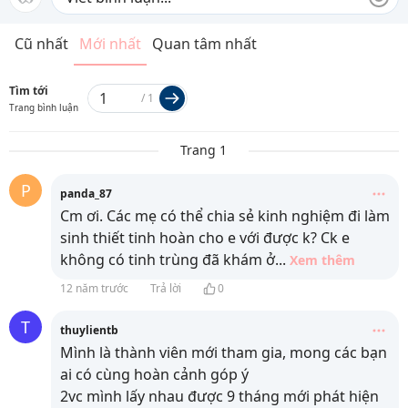
Cũ nhất
Mới nhất
Quan tâm nhất
Tìm tới
/
1
Trang bình luận
Trang 1
P
panda_87
Cm ơi. Các mẹ có thể chia sẻ kinh nghiệm đi làm
sinh thiết tinh hoàn cho e với được k? Ck e
không có tinh trùng đã khám ở
...
Xem thêm
12 năm trước
Trả lời
0
T
thuylientb
Mình là thành viên mới tham gia, mong các bạn
ai có cùng hoàn cảnh góp ý
2vc mình lấy nhau được 9 tháng mới phát hiện