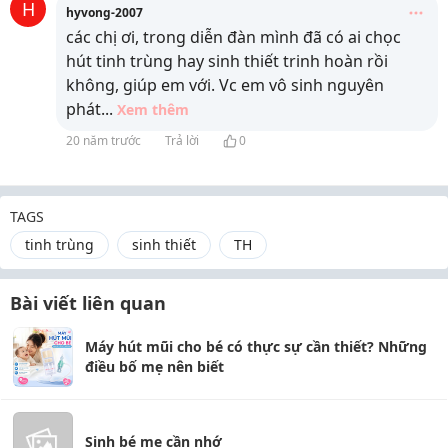
H
hyvong-2007
các chị ơi, trong diễn đàn mình đã có ai chọc
hút tinh trùng hay sinh thiết trinh hoàn rồi
không, giúp em với. Vc em vô sinh nguyên
phát
...
Xem thêm
20 năm trước
Trả lời
0
TAGS
tinh trùng
sinh thiết
TH
Bài viết liên quan
Máy hút mũi cho bé có thực sự cần thiết? Những
điều bố mẹ nên biết
Sinh bé mẹ cần nhớ