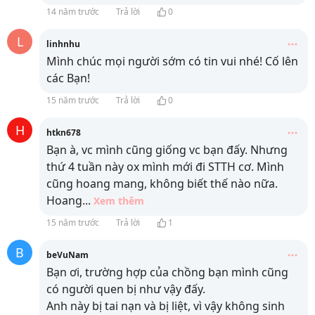
14 năm trước
Trả lời
0
L
linhnhu
Mình chúc mọi người sớm có tin vui nhé! Cố lên
các Bạn!
15 năm trước
Trả lời
0
H
htkn678
Bạn à, vc mình cũng giống vc bạn đấy. Nhưng
thứ 4 tuần này ox mình mới đi STTH cơ. Mình
cũng hoang mang, không biết thế nào nữa.
Hoang
...
Xem thêm
15 năm trước
Trả lời
1
B
beVuNam
Bạn ơi, trường hợp của chồng bạn mình cũng
có người quen bị như vậy đấy.
Anh này bị tai nạn và bị liệt, vì vậy không sinh