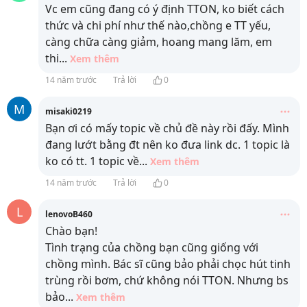
Vc em cũng đang có ý định TTON, ko biết cách
thức và chi phí như thế nào,chồng e TT yếu,
càng chữa càng giảm, hoang mang lăm, em
thi
...
Xem thêm
14 năm trước
Trả lời
0
M
misaki0219
Bạn ơi có mấy topic về chủ đề này rồi đấy. Mình
đang lướt bằng đt nên ko đưa link dc. 1 topic là
ko có tt. 1 topic về
...
Xem thêm
14 năm trước
Trả lời
0
L
lenovoB460
Chào bạn!
Tình trạng của chồng bạn cũng giống với
chồng mình. Bác sĩ cũng bảo phải chọc hút tinh
trùng rồi bơm, chứ không nói TTON. Nhưng bs
bảo
...
Xem thêm