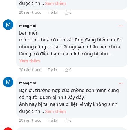
được tinh
...
Xem thêm
20 năm trước
Trả lời
0
M
mongmoi
bạn mến
mình thi chưa có con và cũng đang hiếm muộn
nhưng cũng chưa biết nguyên nhân nên chưa
làm gì có điều bạn của mình cũng bị như
...
Xem thêm
20 năm trước
Trả lời
0
M
mongmoi
Bạn ơi, trường hợp của chồng bạn mình cũng
có người quen bị như vậy đấy.
Anh này bị tai nạn và bị liệt, vì vậy không sinh
được tinh
...
Xem thêm
20 năm trước
Trả lời
0