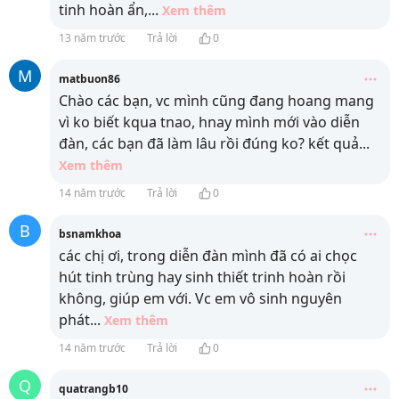
tinh hoàn ẩn,
...
Xem thêm
13 năm trước
Trả lời
0
M
matbuon86
Chào các bạn, vc mình cũng đang hoang mang
vì ko biết kqua tnao, hnay mình mới vào diễn
đàn, các bạn đã làm lâu rồi đúng ko? kết quả
...
Xem thêm
14 năm trước
Trả lời
0
B
bsnamkhoa
các chị ơi, trong diễn đàn mình đã có ai chọc
hút tinh trùng hay sinh thiết trinh hoàn rồi
không, giúp em với. Vc em vô sinh nguyên
phát
...
Xem thêm
14 năm trước
Trả lời
0
Q
quatrangb10