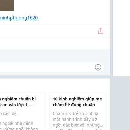
 minhphuong1620
h nghiệm chuẩn bị
10 kinh nghiệm giúp mẹ
con vào lớp 1 -
chăm bé đúng chuẩn
ng điều mình ước
o các mẹ,
Chăm sóc trẻ sơ sinh là
t sớm hơn
một hành trình đầy bỡ
 ngoái nhà mình
ngỡ, đặc biệt với những
g "đứng ngồi không