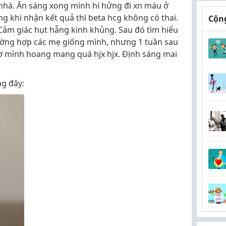
 nhà. Ăn sáng xong mình hí hửng đi xn máu ở
 khi nhận kết quả thì beta hcg không có thai.
Cộng
:(. Cảm giác hụt hẫng kinh khủng. Sau đó tìm hiểu
rường hợp các mẹ giống mình, nhưng 1 tuần sau
giờ mình hoang mang quá hjx hjx. Định sáng mai
ng đây: