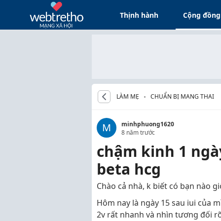
Thịnh hành
Cộng đồng
LÀM MẸ
CHUẨN BỊ MANG THAI
minhphuong1620
M
8 năm trước
chậm kinh 1 ngà
beta hcg
Chào cả nhà, k biết có bạn nào 
Hôm nay là ngày 15 sau iui của m
2v rất nhanh và nhìn tương đối rõ