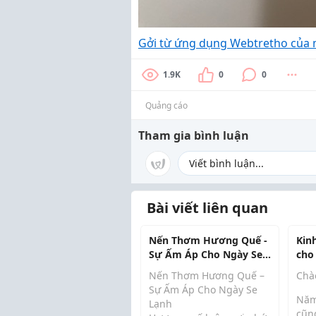
Gởi từ ứng dụng Webtretho của
1.9K
0
0
Quảng cáo
Tham gia bình luận
Bài viết liên quan
Nến Thơm Hương Quế -
Kin
Sự Ấm Áp Cho Ngày Se
cho 
Lạnh
nhữ
Nến Thơm Hương Quế –
Chà
biế
Sự Ấm Áp Cho Ngày Se
Năm
Lạnh
cũn