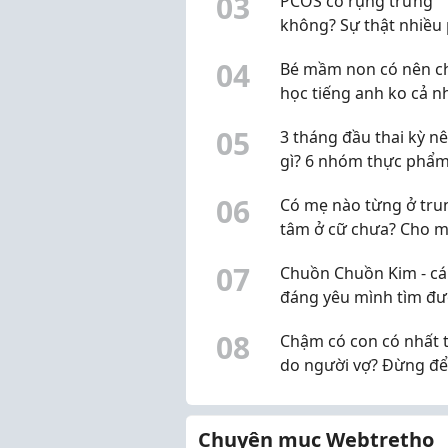
0
3
PCOS có rụng trứng
không? Sự thật nhiều
nữ đang hiểu chưa đ
0
4
Bé mầm non có nên ch
học tiếng anh ko cả n
0
5
3 tháng đầu thai kỳ n
gì? 6 nhóm thực phẩm
chọn, không cần "ăn 
0
6
Có mẹ nào từng ở tru
hai người"
tâm ở cữ chưa? Cho m
xin review thực tế
0
7
Chuồn Chuồn Kim - cái
đáng yêu mình tìm đư
Q10
0
8
Chậm có con có nhất t
do người vợ? Đừng đ
định kiến làm chậm vi
nguyên nhân
Chuyên mục Webtretho