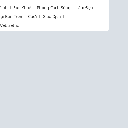
 Đình
Sức Khoẻ
Phong Cách Sống
Làm Đẹp
ội Bàn Tròn
Cưới
Giao Dịch
Webtretho