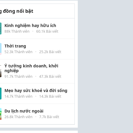
 đồng nổi bật
Kinh nghiệm hay hữu ích
88k Thành viên
·
60.1k Bài viết
Thời trang
52.3k Thành viên
·
25.2k Bài viết
Ý tưởng kinh doanh, khởi
nghiệp
91.7k Thành viên
·
47.3k Bài viết
Mẹo hay sức khoẻ và đời sống
14.7k Thành viên
·
14.3k Bài viết
Du lịch nước ngoài
26.8k Thành viên
·
7.7k Bài viết