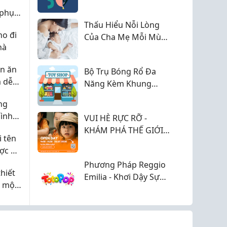
Này Vẫn Bất Tử
 phụ
úng
Thấu Hiểu Nỗi Lòng
o đi
Của Cha Mẹ Mỗi Mùa
hà
Hè Về
ên ăn
Bộ Trụ Bóng Rổ Đa
 dễ
Năng Kèm Khung
cho
Thành- LMK47
ng
ình
VUI HÈ RỰC RỠ -
KHÁM PHÁ THẾ GIỚI
 tên
MẦM NON ĐÁNG YÊU
ợc ở
TẠI CÁNH DIỀU
Phương Pháp Reggio
PLAYSCHOOL Q7
hiết
Emilia - Khơi Dậy Sự
ể một
Sáng Tạo Và Khả Năng
ệc tìm
Khám Phá Của Trẻ