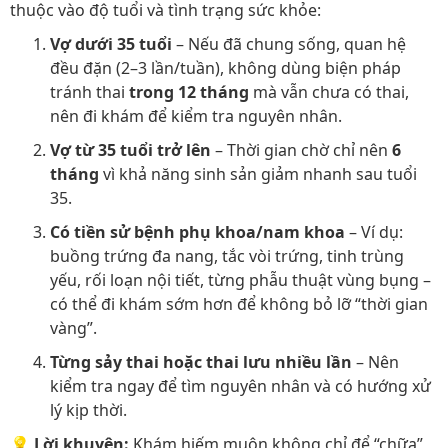
thuộc vào độ tuổi và tình trạng sức khỏe:
Vợ dưới 35 tuổi
– Nếu đã chung sống, quan hệ
đều đặn (2–3 lần/tuần), không dùng biện pháp
tránh thai
trong 12 tháng
mà vẫn chưa có thai,
nên đi khám để kiểm tra nguyên nhân.
Vợ từ 35 tuổi trở lên
– Thời gian chờ chỉ nên
6
tháng
vì khả năng sinh sản giảm nhanh sau tuổi
35.
Có tiền sử bệnh phụ khoa/nam khoa
– Ví dụ:
buồng trứng đa nang, tắc vòi trứng, tinh trùng
yếu, rối loạn nội tiết, từng phẫu thuật vùng bụng –
có thể đi khám sớm hơn để không bỏ lỡ “thời gian
vàng”.
Từng sảy thai hoặc thai lưu nhiều lần
– Nên
kiểm tra ngay để tìm nguyên nhân và có hướng xử
lý kịp thời.
💡
Lời khuyên:
Khám hiếm muộn không chỉ để “chữa”