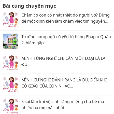
Bài cùng chuyên mục
Chậm có con có nhất thiết do người vợ? Đừng
để một định kiến làm chậm việc tìm nguyên
nhân
Trường song ngữ có yếu tố tiếng Pháp ở Quận
2, hiếm gặp
MÌNH TỪNG NGHĨ CHỈ CẦN MỘT LOẠI LÁ LÀ
ĐỦ...
MÌNH CỨ NGHĨ ĐÁNH RĂNG LÀ ĐỦ, ĐẾN KHI
CÔ GIÁO CỦA CON NHẮC...
5 sai lầm khi vệ sinh răng miệng cho bé mà
nhiều ba mẹ mắc phải