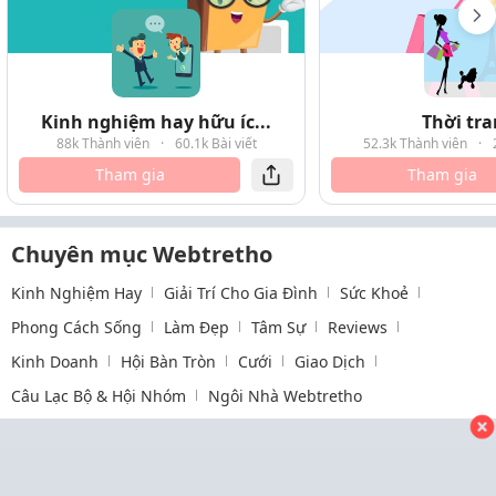
Kinh nghiệm hay hữu íc...
Thời tr
88k Thành viên
·
60.1k Bài viết
52.3k Thành viên
·
Tham gia
Tham gia
Chuyên mục Webtretho
Kinh Nghiệm Hay
Giải Trí Cho Gia Đình
Sức Khoẻ
Phong Cách Sống
Làm Đẹp
Tâm Sự
Reviews
Kinh Doanh
Hội Bàn Tròn
Cưới
Giao Dịch
Câu Lạc Bộ & Hội Nhóm
Ngôi Nhà Webtretho