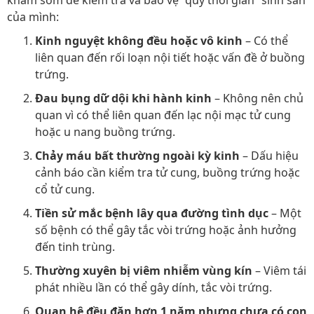
khám sớm để kiểm tra và bảo vệ “quỹ thời gian” sinh sản
của mình:
Kinh nguyệt không đều hoặc vô kinh
– Có thể
liên quan đến rối loạn nội tiết hoặc vấn đề ở buồng
trứng.
Đau bụng dữ dội khi hành kinh
– Không nên chủ
quan vì có thể liên quan đến lạc nội mạc tử cung
hoặc u nang buồng trứng.
Chảy máu bất thường ngoài kỳ kinh
– Dấu hiệu
cảnh báo cần kiểm tra tử cung, buồng trứng hoặc
cổ tử cung.
Tiền sử mắc bệnh lây qua đường tình dục
– Một
số bệnh có thể gây tắc vòi trứng hoặc ảnh hưởng
đến tinh trùng.
Thường xuyên bị viêm nhiễm vùng kín
– Viêm tái
phát nhiều lần có thể gây dính, tắc vòi trứng.
Quan hệ đều đặn hơn 1 năm nhưng chưa có con