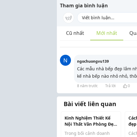
Tham gia bình luận
Cũ nhất
Mới nhất
Qu
N
ngochuongvu139
Các mẫu nhà bếp đẹp lắm nhưn
kế nhà bếp nào nhỏ nhỏ, thô
8 năm trước
Trả lời
0
Bài viết liên quan
Kinh Nghiệm Thiết Kế
Các
Nội Thất Văn Phòng Đẹp
đẹp
Và Tiện Nghi
hơ
Trong bối cảnh doanh
Các