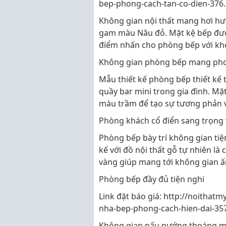
bep-phong-cach-tan-co-dien-376
Không gian nội thất mang hơi hướ
gam màu Nâu đỏ. Mặt kệ bếp đượ
điểm nhấn cho phòng bếp với kh
Không gian phòng bếp mang phon
Mẫu thiết kế phòng bếp thiết kế 
quầy bar mini trong gia đình. Mặ
màu trầm để tạo sự tương phản 
Phòng khách cổ điển sang trọng v
Phòng bếp bày trí không gian tiệ
kế với đồ nội thất gỗ tự nhiên l
vàng giúp mang tới không gian 
Phòng bếp đầy đủ tiện nghi
Link đặt báo giá: http://noithatm
nha-bep-phong-cach-hien-dai-35
Không gian nấu nướng thoáng má