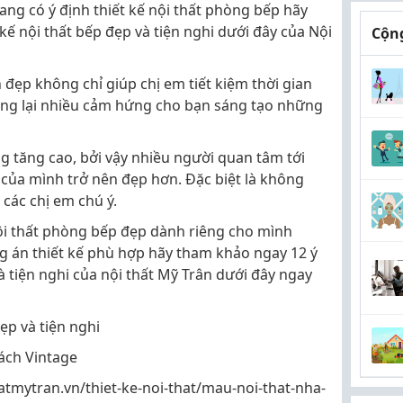
ng có ý định thiết kế nội thất phòng bếp hãy
kế nội thất bếp đẹp và tiện nghi dưới đây của Nội
Cộng
đẹp không chỉ giúp chị em tiết kiệm thời gian
ng lại nhiều cảm hứng cho bạn sáng tạo những
g tăng cao, bởi vậy nhiều người quan tâm tới
hà của mình trở nên đẹp hơn. Đặc biệt là không
 các chị em chú ý.
ội thất phòng bếp đẹp dành riêng cho mình
 án thiết kế phù hợp hãy tham khảo ngay 12 ý
à tiện nghi của nội thất Mỹ Trân dưới đây ngay
ẹp và tiện nghi
ách Vintage
hatmytran.vn/thiet-ke-noi-that/mau-noi-that-nha-