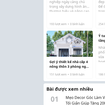
nghiệp ngày càng chú
đẹp
trọng xây dựng hình ảnh
Để 
thương hiệu và nâng cao
tron
hiệu suất làm việc, thiết
nhà
kế nội thất văn phòng đã
giữ
193
lượt xem
0
bình luận
254
l
trở thành một yếu tố
năn
quan trọng không thể bỏ
khô
qua. Một không...
nhiề
Ý t
tầng
tối 
Nhà
phổ 
vừa
hoạt
Gợi ý thiết kế nhà cấp 4
linh
nông thôn 3 phòng ngủ
côn
đẹp, thoáng và tiện nghi
151
lượt xem
0
bình luận
186
l
đạt 
tiệ
soát
Bài được xem nhiều
0
1
Mẹo Decor Góc Làm V
Tối Giản Giúp Tăng 2