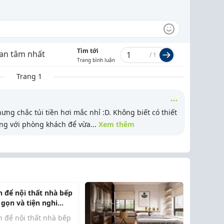
Tìm tới
an tâm nhất
/
1
Trang bình luận
Trang 1
g chắc túi tiền hơi mắc nhỉ :D. Không biết có thiết
ng với phòng khách để vừa
...
Xem thêm
h để nội thất nhà bếp
 gọn và tiện nghi
n
h để nội thất nhà bếp