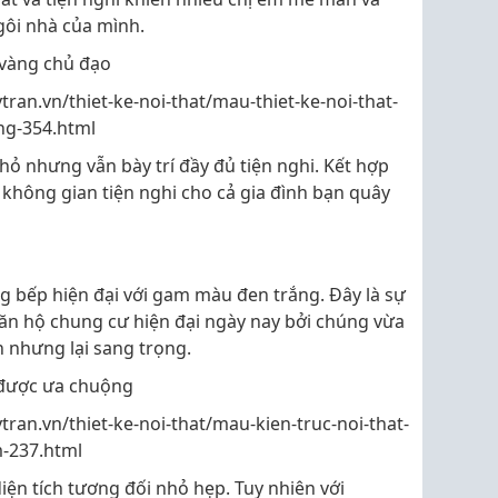
ôi nhà của mình.
 vàng chủ đạo
ytran.vn/thiet-ke-noi-that/mau-thiet-ke-noi-that-
ng-354.html
ỏ nhưng vẫn bày trí đầy đủ tiện nghi. Kết hợp
không gian tiện nghi cho cả gia đình bạn quây
g bếp hiện đại với gam màu đen trắng. Đây là sự
ăn hộ chung cư hiện đại ngày nay bởi chúng vừa
n nhưng lại sang trọng.
 được ưa chuộng
ytran.vn/thiet-ke-noi-that/mau-kien-truc-noi-that-
-237.html
ện tích tương đối nhỏ hẹp. Tuy nhiên với