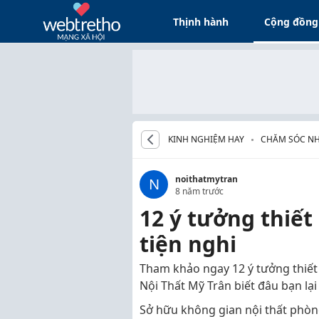
Thịnh hành
Cộng đồng
KINH NGHIỆM HAY
CHĂM SÓC N
noithatmytran
N
8 năm trước
12 ý tưởng thiết
tiện nghi
Tham khảo ngay 12 ý tưởng thiết 
Nội Thất Mỹ Trân biết đâu bạn lạ
Sở hữu không gian nội thất phòn