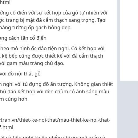
.html
ng cổ điển với sự kết hợp của gỗ tự nhiên với
c trang bị mặt đá cẩm thạch sang trọng. Tạo
oảng tường ốp gạch bông đẹp.
g cách tân cổ điển
theo mô hình ốc đảo tiện nghi. Có kết hợp với
t kệ bếp cũng được thiết kế với đá cẩm thạch
với gam màu trắng chủ đạo.
ới đồ nội thất gỗ
n nghi với tủ đựng đồ ấn tượng. Không gian thiết
à chủ đạo kết hợp với đèn chùm có ánh sáng màu
ấm cúng hơn.
ytran.vn/thiet-ke-noi-that/mau-thiet-ke-noi-that-
7.html
t và tiện nghi khiến nhiều chị em mê mẩn và