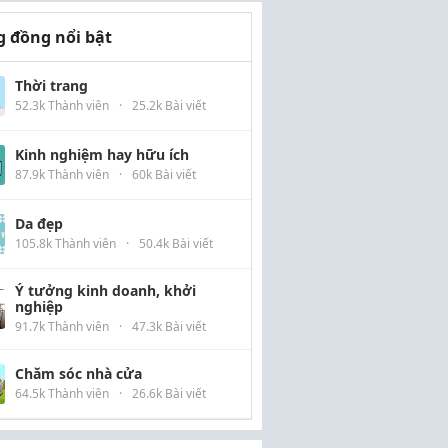
 đồng nổi bật
Thời trang
52.3k Thành viên
·
25.2k Bài viết
Kinh nghiệm hay hữu ích
87.9k Thành viên
·
60k Bài viết
Da đẹp
105.8k Thành viên
·
50.4k Bài viết
Ý tưởng kinh doanh, khởi
nghiệp
91.7k Thành viên
·
47.3k Bài viết
Chăm sóc nhà cửa
64.5k Thành viên
·
26.6k Bài viết