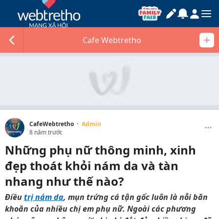
Cafe Webtretho
·
CafeWebtretho
Admin
8 năm trước
Những phụ nữ thông minh, xinh
đẹp thoát khỏi nám da và tàn
nhang như thế nào?
Điều
trị nám da
, mụn trứng cá tận gốc luôn là nỗi băn
khoăn của nhiều chị em phụ nữ. Ngoài các phương