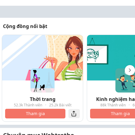
Cộng đồng nổi bật
Thời trang
Kinh nghiệm hay
52.3k Thành viên
·
25.2k Bài viết
88k Thành viên
·
6
Tham gia
Tham gia