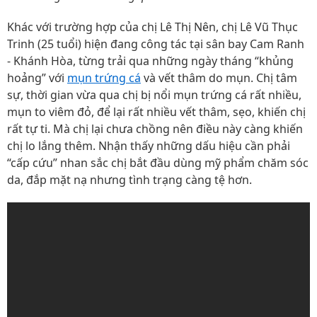
Khác với trường hợp của chị Lê Thị Nên, chị Lê Vũ Thục
Trinh (25 tuổi) hiện đang công tác tại sân bay Cam Ranh
- Khánh Hòa, từng trải qua những ngày tháng “khủng
hoảng” với
mụn trứng cá
và vết thâm do mụn. Chị tâm
sự, thời gian vừa qua chị bị nổi mụn trứng cá rất nhiều,
mụn to viêm đỏ, để lại rất nhiều vết thâm, sẹo, khiến chị
rất tự ti. Mà chị lại chưa chồng nên điều này càng khiến
chị lo lắng thêm. Nhận thấy những dấu hiệu cần phải
“cấp cứu” nhan sắc chị bắt đầu dùng mỹ phẩm chăm sóc
da, đắp mặt nạ nhưng tình trạng càng tệ hơn.