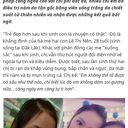
pháp công nghệ cao với chi phí đắt đỏ, nhiều chị em đã
điều trị nám da tận gốc bằng viên uống trắng da chiết
xuất từ thiên nhiên và nhận được những kết quả bất
ngờ.
"Trẻ đẹp hơn sau khi sinh con là chuyện có thật"- Đó là
khẳng định của bà mẹ hai con Lê Thị Nên, 28 tuổi (sinh
sống tại Đăk Lăk). Khác với phần đông các mẹ "xuống
sắc" sau khi sinh, chị vẫn thu hút người đối diện nhờ vẻ
ngoài tự tin và kiều diễm. Được biết, sau lần sinh thứ hai
chị bị rạn da khắp vùng bụng, bắp chân và ngực, da mặt
thì nám và bị mụn trứng cá. Chị kể: “
Em không thể tả được
nó xấu như thế nào, chỉ biết lúc đó em không dám soi gương
nữa… càng ngày em càng tự ti hơn
”.