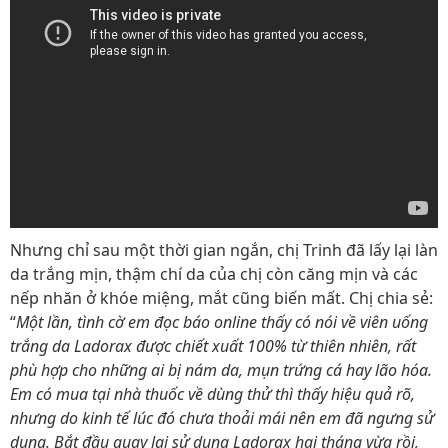
Nhưng chỉ sau một thời gian ngắn, chị Trinh đã lấy lại làn
da trắng mịn, thậm chí da của chị còn căng mịn và các
nếp nhăn ở khóe miệng, mắt cũng biến mất. Chị chia sẻ:
“
Một lần, tình cờ em đọc báo online thấy có nói về viên uống
trắng da Ladorax được chiết xuất 100% từ thiên nhiên, rất
phù hợp cho những ai bị nám da, mụn trứng cá hay lão hóa.
Em có mua tại nhà thuốc về dùng thử thì thấy hiệu quả rõ,
nhưng do kinh tế lúc đó chưa thoải mái nên em đã ngưng sử
dụng. Bắt đầu quay lại sử dụng Ladorax hai tháng vừa rồi,