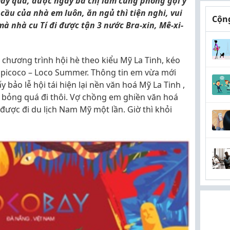
ay quá, được ngay bà chị làm cùng phòng gợi ý
cầu của nhà em luôn, ăn ngủ thì tiện nghi, vui
Cộng
mà nhà cu Tí đi được tận 3 nước Bra-xin, Mê-xi-
 chương trình hội hè theo kiểu Mỹ La Tinh, kéo
Tropicoco – Loco Summer. Thông tin em vừa mới
 bảo lễ hội tái hiện lại nền văn hoá Mỹ La Tinh ,
g bỏng quá đi thôi. Vợ chồng em ghiền văn hoá
được đi du lịch Nam Mỹ một lần. Giờ thì khỏi