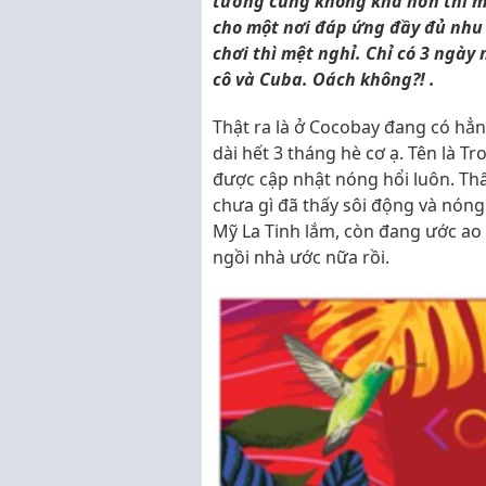
tưởng cũng không khá hơn thì m
cho một nơi đáp ứng đầy đủ nhu 
chơi thì mệt nghỉ. Chỉ có 3 ngày 
cô và Cuba. Oách không?! .
Thật ra là ở Cocobay đang có hẳn
dài hết 3 tháng hè cơ ạ. Tên là 
được cập nhật nóng hổi luôn. Thấy
chưa gì đã thấy sôi động và nón
Mỹ La Tinh lắm, còn đang ước ao 
ngồi nhà ước nữa rồi.