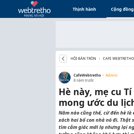
Thịnh hành
Cộng đồng
HỘI BÀN TRÒN
CAFE WEBTRETHO
·
CafeWebtretho
Admin
8 năm trước
Hè này, mẹ cu Tí
mong ước du lịch
Năm nào cũng thế, cứ đến hè là 
xách hai bố con nhà nó đi. Thật
tìm cảm giác mới lạ nhưng lại ng