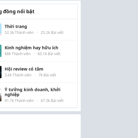
 đồng nổi bật
Thời trang
52.3k Thành viên
·
25.2k Bài viết
Kinh nghiệm hay hữu ích
88k Thành viên
·
60.1k Bài viết
Hội review có tâm
3.6k Thành viên
·
7k Bài viết
Ý tưởng kinh doanh, khởi
nghiệp
91.7k Thành viên
·
47.3k Bài viết