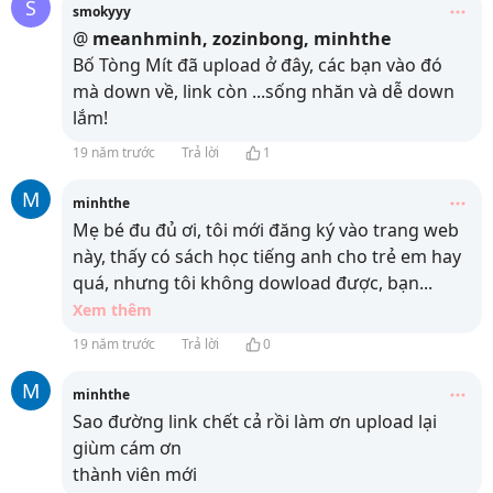
S
smokyyy
@
meanhminh, zozinbong, minhthe
Bố Tòng Mít đã upload ở đây, các bạn vào đó
mà down về, link còn ...sống nhăn và dễ down
lắm!
19 năm trước
Trả lời
1
M
minhthe
Mẹ bé đu đủ ơi, tôi mới đăng ký vào trang web
này, thấy có sách học tiếng anh cho trẻ em hay
quá, nhưng tôi không dowload được, bạn
...
Xem thêm
19 năm trước
Trả lời
0
M
minhthe
Sao đường link chết cả rồi làm ơn upload lại
giùm cám ơn
thành viên mới