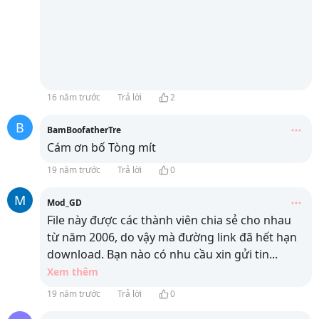
16 năm trước
Trả lời
2
B
BamBoofatherTre
Cám ơn bố Tòng mít
19 năm trước
Trả lời
0
M
Mod_GD
File này được các thành viên chia sẻ cho nhau
từ năm 2006, do vậy mà đường link đã hết hạn
download. Bạn nào có nhu cầu xin gửi tin
...
Xem thêm
19 năm trước
Trả lời
0