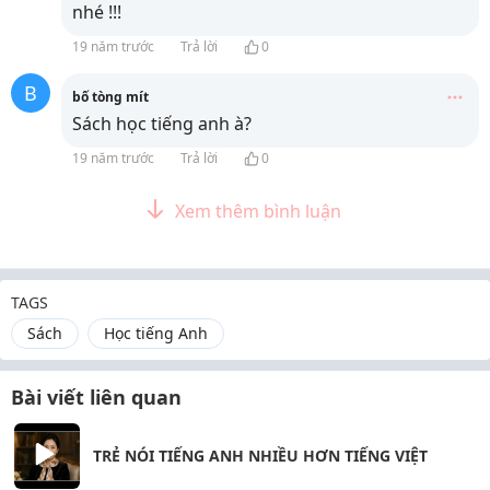
nhé !!!
19 năm trước
Trả lời
0
B
bố tòng mít
Sách học tiếng anh à?
19 năm trước
Trả lời
0
Xem thêm bình luận
TAGS
Sách
Học tiếng Anh
Bài viết liên quan
TRẺ NÓI TIẾNG ANH NHIỀU HƠN TIẾNG VIỆT