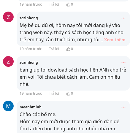
19 năm trước
Trả lời
0
Z
zozinbong
Mẹ bé đu đủ ơi, hôm nay tôi mới đăng ký vào
trang web này, thấy có sách học tiếng anh cho
trẻ em hay, cần thiết lắm, nhưng tôi
...
Xem thêm
19 năm trước
Trả lời
0
Z
zozinbong
ban giup toi dowload sách học tiến ANh cho trẻ
em voi. Tôi chưa biết cách làm. Cam on nhiều
nhé.
19 năm trước
Trả lời
0
M
meanhminh
Chào các bố mẹ.
Hôm nay em mới được tham gia diến đàn để
tìm tài liệu học tiếng anh cho nhóc nhà em.