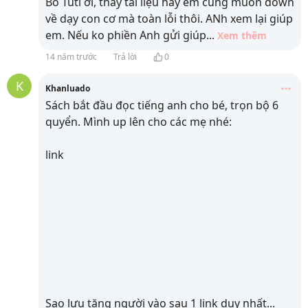
Bố Tuti ơi, thấy tài liệu hay em cũng muốn down
về dạy con cơ mà toàn lỗi thôi. ANh xem lại giúp
em. Nếu ko phiền Anh gửi giúp
...
Xem thêm
14 năm trước
Trả lời
0
K
Khanluado
Sách bắt đầu đọc tiếng anh cho bé, trọn bộ 6
quyển. Mình up lên cho các mẹ nhé:
link
Sao lưu tặng người vào sau 1 link duy nhất
...