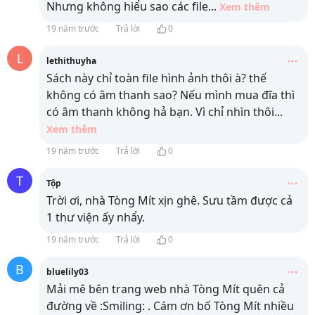
Nhưng không hiểu sao các file
...
Xem thêm
19 năm trước
Trả lời
0
L
lethithuyha
Sách này chỉ toàn file hình ảnh thôi à? thế
không có âm thanh sao? Nếu mình mua đĩa thì
có âm thanh không hả bạn. Vì chỉ nhìn thôi
...
Xem thêm
19 năm trước
Trả lời
0
T
Tộp
Trời ơi, nhà Tòng Mít xịn ghê. Sưu tầm được cả
1 thư viện ấy nhẩy.
19 năm trước
Trả lời
0
B
bluelily03
Mải mê bên trang web nhà Tòng Mít quên cả
đường về :Smiling: . Cám ơn bố Tòng Mít nhiều