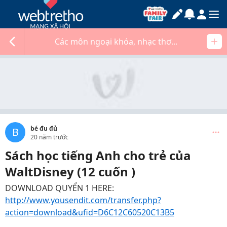
Các môn ngoại khóa, nhạc thơ...
bé đu đủ
B
20 năm trước
Sách học tiếng Anh cho trẻ của
WaltDisney (12 cuốn )
DOWNLOAD QUYỂN 1 HERE:
http://www.yousendit.com/transfer.php?
action=download&ufid=D6C12C60520C13B5