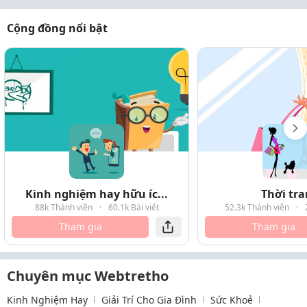
Cộng đồng nổi bật
Kinh nghiệm hay hữu íc...
Thời tr
88k Thành viên
·
60.1k Bài viết
52.3k Thành viên
·
Tham gia
Tham gia
Chuyên mục Webtretho
Kinh Nghiệm Hay
Giải Trí Cho Gia Đình
Sức Khoẻ