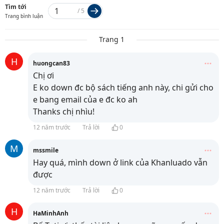
Tìm tới
/
5
Trang bình luận
Trang 1
H
huongcan83
Chị ơi
E ko down đc bộ sách tiếng anh này, chi gửi cho
e bang email của e đc ko ah
Thanks chị nhìu!
12 năm trước
Trả lời
0
M
mssmile
Hay quá, mình down ở link của Khanluado vẫn
được
12 năm trước
Trả lời
0
H
HaMinhAnh