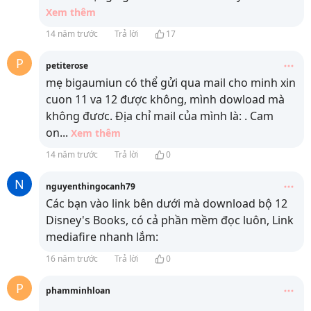
Xem thêm
14 năm trước
Trả lời
17
P
petiterose
mẹ bigaumiun có thể gửi qua mail cho minh xin
cuon 11 va 12 được không, mình dowload mà
không đươc. Địa chỉ mail của mình là:
. Cam
on
...
Xem thêm
14 năm trước
Trả lời
0
N
nguyenthingocanh79
Các bạn vào link bên dưới mà download bộ 12
Disney's Books, có cả phần mềm đọc luôn, Link
mediafire nhanh lắm:
16 năm trước
Trả lời
0
P
phamminhloan