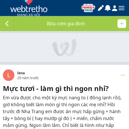
Bữa cơm gia đình
lena
L
20 năm trước
Mực tươi - làm gì thì ngon nhỉ?
Em vừa được cho một ký mực nang to ( đông lạnh rồi),
giờ không biết làm món gì thì ngon các mẹ nhỉ? Hồi
trước đi Nha Trang em được ăn mực hấp gừng + hành
tây + bông bí ( hay mướp gì đó ) + miến, chấm nước
mắm gừng. Ngon lắm lắm. Chỉ biết là hình như hấp