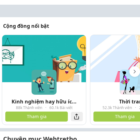
Cộng đồng nổi bật
Kinh nghiệm hay hữu íc...
Thời tr
88k Thành viên
·
60.1k Bài viết
52.3k Thành viên
·
Tham gia
Tham gia
Chuyên mục Webtretho