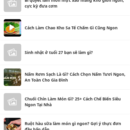
Bí quyết làm món mực xào măng khô giòn ngon,
cực kỳ đưa cơm
Cách Làm Chao Kho Sa Tế Chấm Gì Cũng Ngon
Sinh nhật ở tuổi 27 bạn sẽ làm gì?
Nấm Rơm Sạch Là Gì? Cách Chọn Nấm Tươi Ngon,
An Toàn Cho Gia Đình
Chuối Chín Làm Món Gì? 25+ Cách Chế Biến Siêu
Ngon Tại Nhà
Ruột hàu sữa làm món gì ngon? Gợi ý thực đơn
đầy hấp dẫn