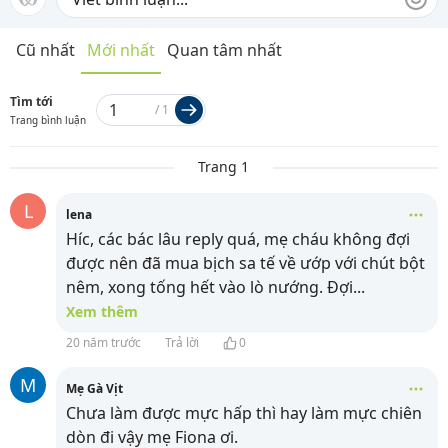
Cũ nhất
Mới nhất
Quan tâm nhất
Tìm tới
/
1
Trang bình luận
Trang 1
L
lena
Híc, các bác lâu reply quá, mẹ cháu không đợi
được nên đã mua bịch sa tế về ướp với chút bột
nêm, xong tống hết vào lò nướng. Đợi
...
Xem thêm
20 năm trước
Trả lời
0
M
Mẹ Gà Vịt
Chưa làm được mực hấp thì hay làm mực chiên
dòn đi vậy mẹ Fiona ơi.