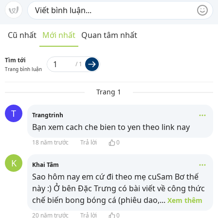
Cũ nhất
Mới nhất
Quan tâm nhất
Tìm tới
/
1
Trang bình luận
Trang 1
T
Trangtrinh
Bạn xem cach che bien to yen theo link nay
18 năm trước
Trả lời
0
K
Khai Tâm
Sao hôm nay em cứ đi theo mẹ cuSam Bơ thế
này :) Ở bên Đặc Trưng có bài viết về công thức
chế biến bong bóng cá (phiêu dao,
...
Xem thêm
20 năm trước
Trả lời
0