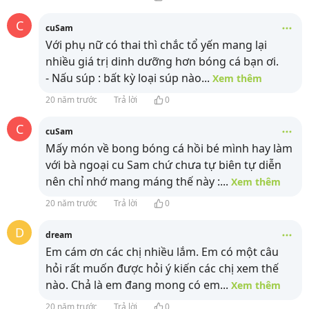
C
cuSam
Với phụ nữ có thai thì chắc tổ yến mang lại
nhiều giá trị dinh dưỡng hơn bóng cá bạn ơi.
- Nấu súp : bất kỳ loại súp nào
...
Xem thêm
20 năm trước
Trả lời
0
C
cuSam
Mấy món về bong bóng cá hồi bé mình hay làm
với bà ngoại cu Sam chứ chưa tự biên tự diễn
nên chỉ nhớ mang máng thế này :
...
Xem thêm
20 năm trước
Trả lời
0
D
dream
Em cám ơn các chị nhiều lắm. Em có một câu
hỏi rất muốn được hỏi ý kiến các chị xem thế
nào. Chả là em đang mong có em
...
Xem thêm
20 năm trước
Trả lời
0