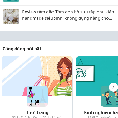
Review tâm đắc: Tóm gọn bộ sưu tập phụ kiện
handmade siêu xinh, không đụng hàng cho
chị em tại SophieBeauty
Cộng đồng nổi bật
Thời trang
Kinh nghiệm hay
52.3k Thành viên
·
25.1k Bài viết
87.9k Thành viên
·