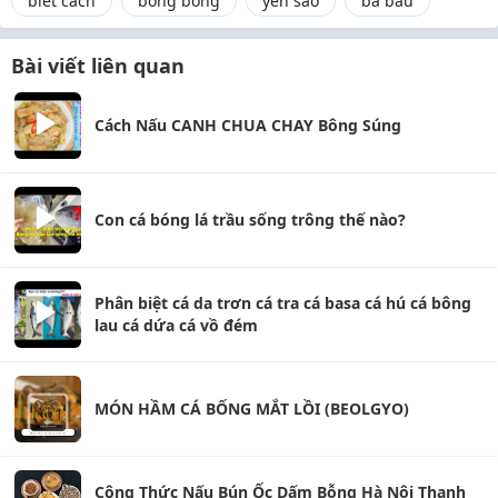
biết cách
bong bóng
yến sào
bà bầu
Bài viết liên quan
Cách Nấu CANH CHUA CHAY Bông Súng
Con cá bóng lá trầu sống trông thế nào?
Phân biệt cá da trơn cá tra cá basa cá hú cá bông
lau cá dứa cá vồ đém
MÓN HẦM CÁ BỐNG MẮT LỒI (BEOLGYO)
Công Thức Nấu Bún Ốc Dấm Bỗng Hà Nội Thanh