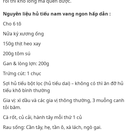
rồi thì khó lòng mà quên được.
Nguyên liệu hủ tiếu nam vang ngon hấp dẫn :
Cho 6 tô
Nửa ký xương ống
150g thịt heo xay
200g tôm sú
Gan & lòng lợn: 200g
Trứng cút: 1 chục
Sợi hủ tiếu bột lọc (hủ tiếu dai) – không có thì ăn đỡ hủ
tiếu khô bình thường
Gia vị: xì dầu và các gia vị thông thường, 3 muỗng canh
tỏi băm.
Cà rốt, củ cải, hành tây mỗi thứ 1 củ
Rau sống: Cần tây, hẹ, tần ô, xà lách, ngò gai.