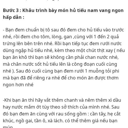
Bước 3 : Khâu trình bày món hủ tiếu nam vang ngon
hấp dẫn :
- Bạn đem chuẩn bị tô sau đó đem cho hủ tiếu vào trước
nhé, rồi đem cho tôm, lòng, gan ,cùng với 1 đến 2 quả
trứng lên bên trên nhé. Rồi bạn tiếp tục đem rưới nước
dùng ngập hủ tiếu nhé, kèm theo một chút thịt xay ( nếu
bạn ăn khô thì bạn sẽ không cần phải chan nước nhé,
mà chân nước sốt hủ tiếu lên là công đoạn cuối cùng
nhé ). Sau đó cuối cùng bạn đem rưới 1 muỗng tỏi phi
mà bạn đã để riêng ra nhé để cho món ăn được thơm
ngon hơn nhé
-Khi bạn ăn thì hãy vắt thêm chanh và nêm thêm xì dầu
hay nước mắm ớt tùy theo sở thích của mình nhé. Sau
đó bạn đem ăn cùng với rau sống gồm : cần tây, hẹ cắt
khúc, ngồ gai, tần ô, xà lách. có thể thêm giá nếu bạn
mún