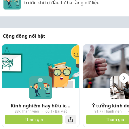
trước khi tự đầu tư hạ tầng dữ liệu
Cộng đồng nổi bật
Kinh nghiệm hay hữu íc...
Ý tưởng kinh do
88k Thành viên
·
60.1k Bài viết
91.7k Thành viên
·
Tham gia
Tham gia