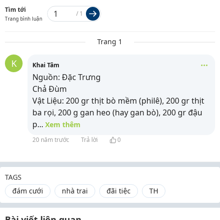
Tìm tới
/
1
Trang bình luận
Trang 1
K
Khai Tâm
Nguồn: Đặc Trưng
Chả Đùm
Vật Liệu: 200 gr thịt bò mềm (philê), 200 gr thịt
ba rọi, 200 g gan heo (hay gan bò), 200 gr đậu
p
...
Xem thêm
20 năm trước
Trả lời
0
TAGS
đám cưới
nhà trai
đãi tiệc
TH
Bài viết liên quan