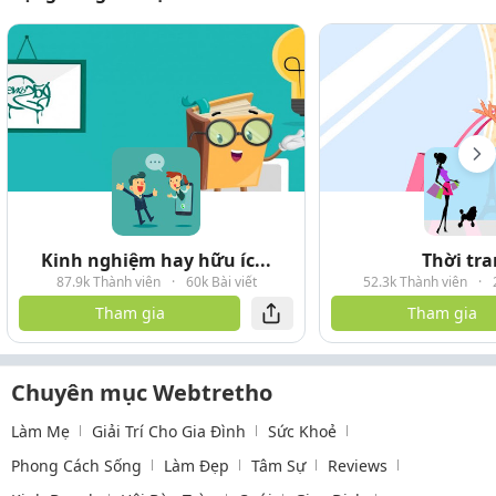
Kinh nghiệm hay hữu íc...
Thời tr
87.9k Thành viên
·
60k Bài viết
52.3k Thành viên
·
Tham gia
Tham gia
Chuyên mục Webtretho
Làm Mẹ
Giải Trí Cho Gia Đình
Sức Khoẻ
Phong Cách Sống
Làm Đẹp
Tâm Sự
Reviews