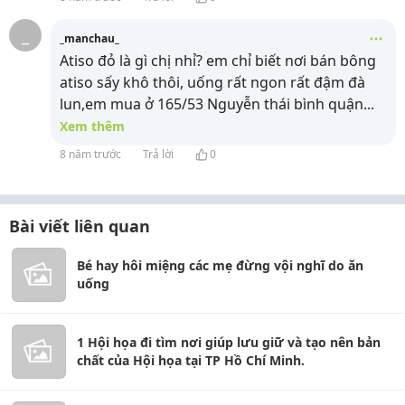
_
_manchau_
Atiso đỏ là gì chị nhỉ? em chỉ biết nơi bán bông
atiso sấy khô thôi, uống rất ngon rất đậm đà
lun,em mua ở 165/53 Nguyễn thái bình quận
...
Xem thêm
8 năm trước
Trả lời
0
Bài viết liên quan
Bé hay hôi miệng các mẹ đừng vội nghĩ do ăn
uống
1 Hội họa đi tìm nơi giúp lưu giữ và tạo nên bản
chất của Hội họa tại TP Hồ Chí Minh.