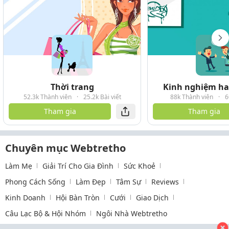
Thời trang
Kinh nghiệm hay
52.3k Thành viên
·
25.2k Bài viết
88k Thành viên
·
6
Tham gia
Tham gia
Chuyên mục Webtretho
Làm Mẹ
Giải Trí Cho Gia Đình
Sức Khoẻ
Phong Cách Sống
Làm Đẹp
Tâm Sự
Reviews
Kinh Doanh
Hội Bàn Tròn
Cưới
Giao Dịch
Câu Lạc Bộ & Hội Nhóm
Ngôi Nhà Webtretho