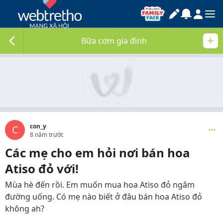
Bữa cơm gia đình
con_y
C
8 năm trước
Các mẹ cho em hỏi nơi bán hoa
Atiso đỏ với!
Mùa hè đến rồi. Em muốn mua hoa Atiso đỏ ngâm
đường uống. Có mẹ nào biết ở đâu bán hoa Atiso đỏ
không ah?