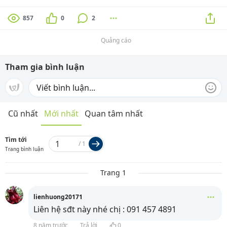
857
0
2
Quảng cáo
Tham gia bình luận
Cũ nhất
Mới nhất
Quan tâm nhất
Tìm tới
/
1
Trang bình luận
Trang 1
lienhuong20171
Liên hệ sđt này nhé chị : 091 457 4891
8 năm trước
Trả lời
0