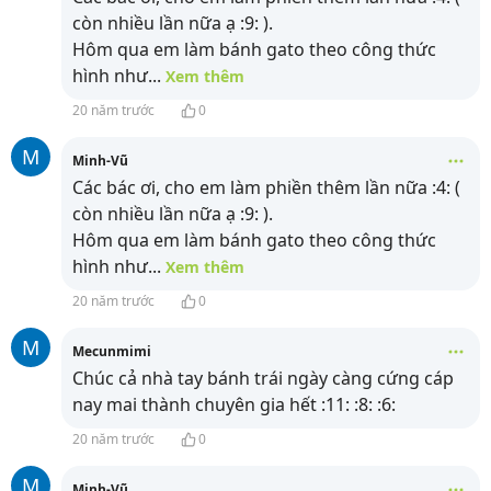
còn nhiều lần nữa ạ :9: ).
Hôm qua em làm bánh gato theo công thức
hình như
...
Xem thêm
20 năm trước
0
M
Minh-Vũ
Các bác ơi, cho em làm phiền thêm lần nữa :4: (
còn nhiều lần nữa ạ :9: ).
Hôm qua em làm bánh gato theo công thức
hình như
...
Xem thêm
20 năm trước
0
M
Mecunmimi
Chúc cả nhà tay bánh trái ngày càng cứng cáp
nay mai thành chuyên gia hết :11: :8: :6:
20 năm trước
0
M
Minh-Vũ