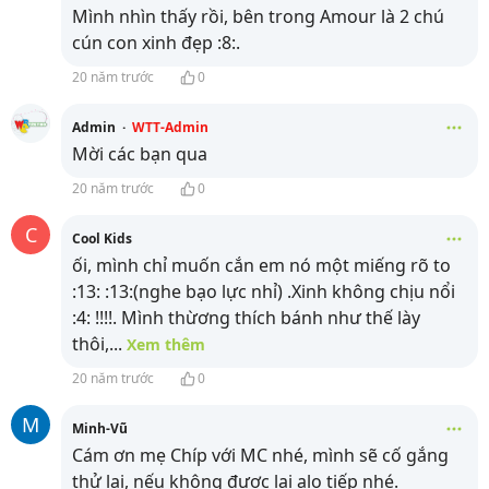
Mình nhìn thấy rồi, bên trong Amour là 2 chú
cún con xinh đẹp :8:.
20 năm trước
0
Admin
·
WTT-Admin
Mời các bạn qua
20 năm trước
0
C
Cool Kids
ối, mình chỉ muốn cắn em nó một miếng rõ to
:13: :13:(nghe bạo lực nhỉ) .Xinh không chịu nổi
:4: !!!!. Mình thừơng thích bánh như thế lày
thôi,
...
Xem thêm
20 năm trước
0
M
Minh-Vũ
Cám ơn mẹ Chíp với MC nhé, mình sẽ cố gắng
thử lại, nếu không được lại alo tiếp nhé.