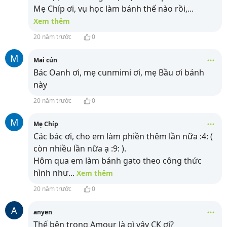
Mẹ Chíp ơi, vụ học làm bánh thế nào rồi,
...
Xem thêm
20 năm trước
0
M
Mai cún
Bác Oanh ơi, mẹ cunmimi ơi, mẹ Bầu ơi bánh
này
20 năm trước
0
M
Mẹ Chíp
Các bác ơi, cho em làm phiền thêm lần nữa :4: (
còn nhiều lần nữa ạ :9: ).
Hôm qua em làm bánh gato theo công thức
hình như
...
Xem thêm
20 năm trước
0
A
anyen
Thế bên trong Amour là gì vậy CK ơi?