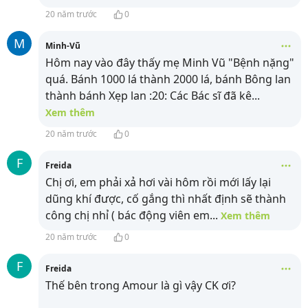
20 năm trước
0
M
Minh-Vũ
Hôm nay vào đây thấy mẹ Minh Vũ "Bệnh nặng"
quá. Bánh 1000 lá thành 2000 lá, bánh Bông lan
thành bánh Xẹp lan :20: Các Bác sĩ đã kê
...
Xem thêm
20 năm trước
0
F
Freida
Chị ơi, em phải xả hơi vài hôm rồi mới lấy lại
dũng khí được, cố gắng thì nhất định sẽ thành
công chị nhỉ ( bác động viên em
...
Xem thêm
20 năm trước
0
F
Freida
Thế bên trong Amour là gì vậy CK ơi?