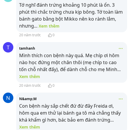
Tớ nghĩ đánh trứng khoảng 10 phút là ổn. 3
phút thì chắc trứng chưa kịp bông. Tớ toàn làm
bánh gato bằng bột Mikko nên ko rành lắm,
nhưng
...
Xem thêm
20 năm trước
0
T
tamhanh
Mình thích con bệnh này quá. Mẹ chíp ơi hôm
nào học đứng một chân thôi (mẹ chíp to cao
tốn chỗ nhất đấy), để dành chỗ cho mẹ Minh
...
Xem thêm
20 năm trước
0
N
N&amp;M
Con bệnh này sắp chết đứ đừ đây Freida ơi,
hôm qua em thử lại bánh ga tô mà chẳng thấy
khá khẩm gì hơn, bác bảo em đánh trứng
...
Xem thêm