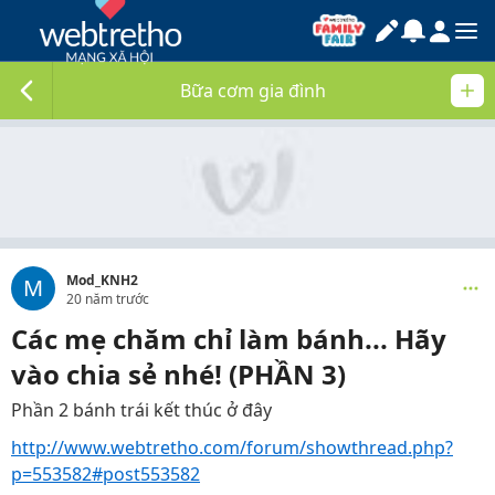
Bữa cơm gia đình
Mod_KNH2
M
20 năm trước
Các mẹ chăm chỉ làm bánh... Hãy
vào chia sẻ nhé! (PHẦN 3)
Phần 2 bánh trái kết thúc ở đây
http://www.webtretho.com/forum/showthread.php?
p=553582#post553582