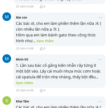
20 năm trước
0
M
Mai cún
Các bác ơi, cho em làm phiền thêm lần nữa :4: (
còn nhiều lần nữa ạ :9: ).
Hôm qua em làm bánh gato theo công thức
hình như
...
Xem thêm
20 năm trước
0
M
Minh-Vũ
1. Lần sau bác cố gắng kiên nhẫn rây từng ít
một bột vào. Lấy cái muôi nhựa múc cơm hoặc
cái spatula để trộn nhẹ nhàng, thấy bột đều
...
Xem thêm
20 năm trước
0
K
Khai Tâm
Các bác ơi, cho em làm phiền thêm lần nữa :4: (