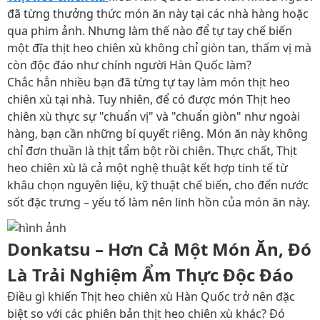
đã từng thưởng thức món ăn này tại các nhà hàng hoặc
qua phim ảnh. Nhưng làm thế nào để tự tay chế biến
một đĩa thịt heo chiên xù không chỉ giòn tan, thấm vị mà
còn độc đáo như chính người Hàn Quốc làm?
Chắc hẳn nhiều bạn đã từng tự tay làm món thịt heo
chiên xù tại nhà. Tuy nhiên, để có được món Thịt heo
chiên xù thực sự "chuẩn vị" và "chuẩn giòn" như ngoài
hàng, bạn cần những bí quyết riêng. Món ăn này không
chỉ đơn thuần là thịt tẩm bột rồi chiên. Thực chất, Thịt
heo chiên xù là cả một nghệ thuật kết hợp tinh tế từ
khâu chọn nguyên liệu, kỹ thuật chế biến, cho đến nước
sốt đặc trưng – yếu tố làm nên linh hồn của món ăn này.
Donkatsu – Hơn Cả Một Món Ăn, Đó
Là Trải Nghiệm Ẩm Thực Độc Đáo
Điều gì khiến Thịt heo chiên xù Hàn Quốc trở nên đặc
biệt so với các phiên bản thịt heo chiên xù khác? Đó