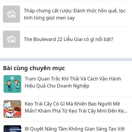
Tháp chưng cất rượu: Đánh thức hồn quê, lọc
tinh từng giọt men say
The Boulevard 22 Liễu Giai có gì nổi bật?
Bài cùng chuyên mục
Trạm Quan Trắc Khí Thải Và Cách Vận Hành
Hiệu Quả Cho Doanh Nghiệp
Kẹo Trái Cây Có Gì Mà Khiến Bao Người Mê
Mẩn? Khám Phá Từ Kẹo Trái Cây Mini Đến Kẹo
Trái Cây Hộp Thiếc
Bí Quyết Nâng Tầm Không Gian Sáng Tạo Với