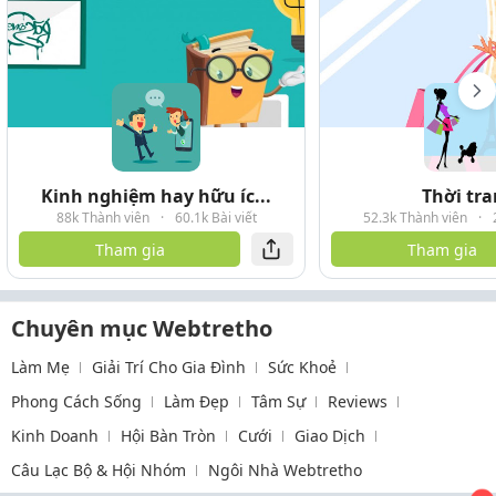
Kinh nghiệm hay hữu íc...
Thời tr
88k Thành viên
·
60.1k Bài viết
52.3k Thành viên
·
Tham gia
Tham gia
Chuyên mục Webtretho
Làm Mẹ
Giải Trí Cho Gia Đình
Sức Khoẻ
Phong Cách Sống
Làm Đẹp
Tâm Sự
Reviews
Kinh Doanh
Hội Bàn Tròn
Cưới
Giao Dịch
Câu Lạc Bộ & Hội Nhóm
Ngôi Nhà Webtretho