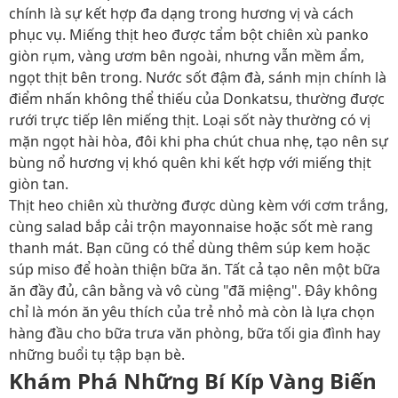
chính là sự kết hợp đa dạng trong hương vị và cách
phục vụ. Miếng thịt heo được tẩm bột chiên xù panko
giòn rụm, vàng ươm bên ngoài, nhưng vẫn mềm ẩm,
ngọt thịt bên trong. Nước sốt đậm đà, sánh mịn chính là
điểm nhấn không thể thiếu của Donkatsu, thường được
rưới trực tiếp lên miếng thịt. Loại sốt này thường có vị
mặn ngọt hài hòa, đôi khi pha chút chua nhẹ, tạo nên sự
bùng nổ hương vị khó quên khi kết hợp với miếng thịt
giòn tan.
Thịt heo chiên xù thường được dùng kèm với cơm trắng,
cùng salad bắp cải trộn mayonnaise hoặc sốt mè rang
thanh mát. Bạn cũng có thể dùng thêm súp kem hoặc
súp miso để hoàn thiện bữa ăn. Tất cả tạo nên một bữa
ăn đầy đủ, cân bằng và vô cùng "đã miệng". Đây không
chỉ là món ăn yêu thích của trẻ nhỏ mà còn là lựa chọn
hàng đầu cho bữa trưa văn phòng, bữa tối gia đình hay
những buổi tụ tập bạn bè.
Khám Phá Những Bí Kíp Vàng Biến