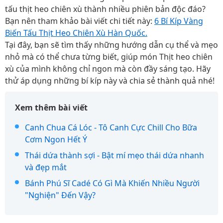
tấu thịt heo chiên xù thành nhiều phiên bản độc đáo?
Bạn nên tham khảo bài viết chi tiết này:
6 Bí Kíp Vàng
Biến Tấu Thịt Heo Chiên Xù Hàn Quốc.
Tại đây, bạn sẽ tìm thấy những hướng dẫn cụ thể và mẹo
nhỏ mà có thể chưa từng biết, giúp món Thịt heo chiên
xù của mình không chỉ ngon mà còn đầy sáng tạo. Hãy
thử áp dụng những bí kíp này và chia sẻ thành quả nhé!
Xem thêm bài viết
Canh Chua Cá Lóc - Tô Canh Cực Chill Cho Bữa
Cơm Ngon Hết Ý
Thái dứa thành sợi - Bật mí mẹo thái dứa nhanh
và đẹp mắt
Bánh Phú Sĩ Cadé Có Gì Mà Khiến Nhiều Người
"Nghiện" Đến Vậy?