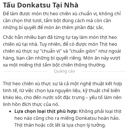
Tấu Donkatsu Tại Nhà
Để làm được món thị heo chiên xù chuẩn vị, không chỉ
cần chọn thịt tươi, tẩm bột đúng cách mà còn cần
những bí quyết để món ăn thêm phần đặc sắc.
Chắc hẳn nhiều bạn đã từng tự tay làm món thịt heo
chiên xù tại nhà. Tuy nhiên, để có được món Thịt heo
chiên xù thực sự "chuẩn vị" và "chuẩn giòn" như ngoài
hàng, bạn cần những bí quyết riêng. Món ăn này vượt
xa một miếng thịt tẩm bột chiên thông thường.
Quảng cáo
Thịt heo chiên xù thực sự là cả một nghệ thuật kết hợp
tinh tế, từ việc chọn lựa nguyên liệu, kỹ thuật chế biến
khéo léo, cho đến nước sốt đặc trưng – yếu tố làm nên
linh hồn đích thực của nó.
Lựa chọn loại thịt phù hợp:
Không phải loại thịt
heo nào cũng cho ra miếng Donkatsu hoàn hảo.
Thịt thăn hoặc cốt lết là lựa chọn lý tưởng.