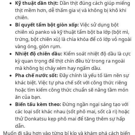
Kỹ thuật dần thịt:
Dần thịt đúng cách giúp miếng
thịt mềm hơn, dễ thấm gia vị và không bị khô khi
chiên.
Bí quyết tẩm bột giòn xốp:
Việc sử dụng bột
chiên xù panko và kỹ thuật tẩm bột ba lớp (bột mì,
trứng, bột chiên xù) là chìa khóa để có lớp vỏ ngoài
vàng óng, giòn rụm.
Nhiệt độ chiên dầu:
Kiểm soát nhiệt độ dầu là cực
kỳ quan trọng để thịt chín đều từ trong ra ngoài
mà không bị cháy xém hay ngấm dầu.
Pha chế nước sốt:
Đây chính là yếu tố làm nên sự
khác biệt. Việc tự pha chế sốt với công thức riêng
hoặc tìm kiếm công thức chuẩn sẽ nâng tầm món
ăn của bạn.
Biến tấu kèm theo:
Đừng ngần ngại sáng tạo với
các loại sốt khác nhau (sốt phô mai, sốt cà ri) hoặc
thử Donkatsu kẹp phô mai để tăng thêm sự hấp
dẫn.
Muốn đi sâu hơn vào từng bí kíp và khám phá cách biến