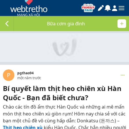
Bữa cơm gia đình
pgthao94
P
một năm trước
Bí quyết làm thịt heo chiên xù Hàn
Quốc - Bạn đã biết chưa?
Chào các tín đồ ẩm thực Hàn Quốc và những ai mê mẩn
món thịt heo chiên xù giòn rụm! Hôm nay chia sẻ với các
bạn một chủ đề vô cùng hấp dẫn: Donkatsu (돈까스) –
Thịt heo chiên xù
kiểu Hàn Quốc. Chắc hẳn nhiều người