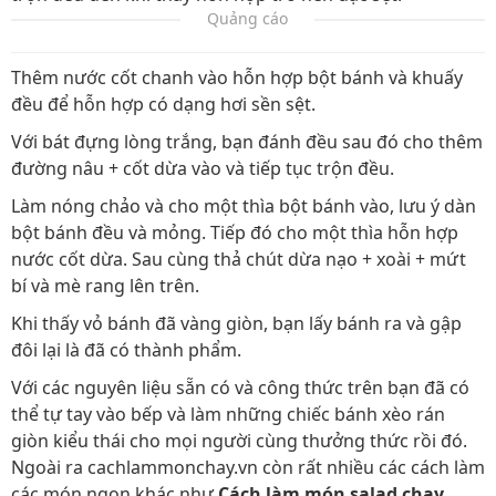
Quảng cáo
Thêm nước cốt chanh vào hỗn hợp bột bánh và khuấy
đều để hỗn hợp có dạng hơi sền sệt.
Với bát đựng lòng trắng, bạn đánh đều sau đó cho thêm
đường nâu + cốt dừa vào và tiếp tục trộn đều.
Làm nóng chảo và cho một thìa bột bánh vào, lưu ý dàn
bột bánh đều và mỏng. Tiếp đó cho một thìa hỗn hợp
nước cốt dừa. Sau cùng thả chút dừa nạo + xoài + mứt
bí và mè rang lên trên.
Khi thấy vỏ bánh đã vàng giòn, bạn lấy bánh ra và gập
đôi lại là đã có thành phẩm.
Với các nguyên liệu sẵn có và công thức trên bạn đã có
thể tự tay vào bếp và làm những chiếc bánh xèo rán
giòn kiểu thái cho mọi người cùng thưởng thức rồi đó.
Ngoài ra cachlammonchay.vn còn rất nhiều các cách làm
các món ngon khác như
Cách làm món salad chay