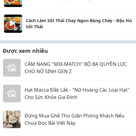
Cách Làm Sốt Thái Chay Ngon Bùng Cháy - Đậu Hủ
Sốt Thái
Được xem nhiều
CẨM NANG "MIX-MATCH" BỘ BA QUYỀN LỰC
CHO NỮ SINH GEN Z
Hạt Macca Đắk Lắk - "Nữ Hoàng Các Loại Hạt"
Cho Sức Khỏe Gia Đình
Đừng Mua Ghế Thư Giãn Phòng Khách Nếu
Chưa Đọc Bài Viết Này