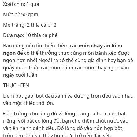
Xoài chín: 1 quả
Mứt bí: 50 gam
Mè trắng: 2 thìa cà phê
Dừa nạo: 10 thìa cà phê
Bạn cũng nên tìm hiểu thêm các
món chay ăn kèm
ngon
để có thể thưởng thức cùng món bánh xèo được
ngon hơn nhé! Ngoài ra có thể cùng gia đình hay bạn bè
quây quẩn thức các món bánh các món chay ngon vào
ngày cuối tuần.
THỰC HIỆN
Đem bột gạo, bột đậu xanh và đường trộn đều vào nhau
vào một chiếc thố lớn.
Đập trứng, cho lòng đỏ và lòng trắng ra hai chiếc bát
riêng. Với bát có lòng đỏ, bạn cho thêm chút nước vào
và tiến hành đánh đều. Đổ lòng đỏ vào hỗn hợp bột,
trộn đều đến khi thấy hỗn hợp trở nên đặc sệt.