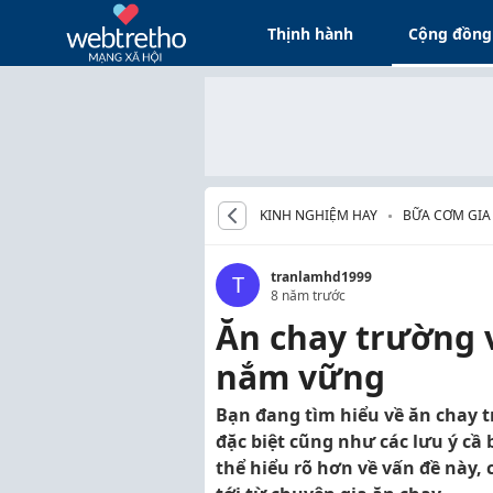
Thịnh hành
Cộng đồng
KINH NGHIỆM HAY
BỮA CƠM GIA
tranlamhd1999
T
8 năm trước
Ăn chay trường v
nắm vững
Bạn đang tìm hiểu về ăn chay t
đặc biệt cũng như các lưu ý cầ 
thể hiểu rõ hơn về vấn đề này, 