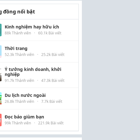
 đồng nổi bật
Kinh nghiệm hay hữu ích
88k Thành viên
·
60.1k Bài viết
Thời trang
52.3k Thành viên
·
25.2k Bài viết
Ý tưởng kinh doanh, khởi
nghiệp
91.7k Thành viên
·
47.3k Bài viết
Du lịch nước ngoài
26.8k Thành viên
·
7.7k Bài viết
Đọc báo giùm bạn
99k Thành viên
·
221.9k Bài viết