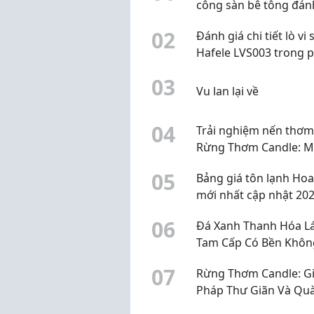
công sàn bê tông đán
bóng
0
2
Đánh giá chi tiết lò vi
Hafele LVS003 trong 
khúc 2 đến 3 triệu đồ
0
3
Vu lan lại về
0
4
Trải nghiệm nến thơm
Rừng Thơm Candle: M
hương thư giãn, giá h
0
5
Bảng giá tôn lạnh Hoa
cho góc làm việc
mới nhất cập nhật 20
0
6
Đá Xanh Thanh Hóa Lá
Tam Cấp Có Bền Khôn
0
7
Rừng Thơm Candle: Gi
Pháp Thư Giãn Và Qu
Tặng Tinh Tế Từ Thiên