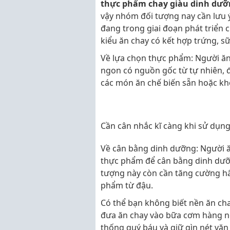
thực phẩm chay giàu dinh dưỡ
vậy nhóm đối tượng nay cần lưu ý
đang trong giai đoạn phát triển
kiểu ăn chay có kết hợp trứng, sữ
Về lựa chọn thực phẩm: Người ăn
ngon có nguồn gốc từ tự nhiên, đ
các món ăn chế biến sẵn hoặc kh
Cần cân nhắc kĩ càng khi sử dụn
Về cân bằng dinh dưỡng: Người 
thực phẩm để cân bằng dinh dưỡng
tượng này còn cần tăng cường hấp
phẩm từ đậu.
Có thể bạn không biết nền ăn cha
đưa ăn chay vào bữa cơm hàng ng
thống quý báu và giữ gìn nét văn