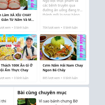
Ngộ độc thực phẩm và
các bệnh truyền qua
đường ăn uống đang trở
thành mối lo ngại hàng
h Làm XÁ XÍU CHAY
ngày. Để bảo vệ sức khỏe
 Giản Từ Nấm Và Mì
cho gia đình cũng như
ượt xem
0
bình luận
704
lượt xem
0
bình luận
đáp ứng các tiêu chuẩn
khắt khe trong chế biến
kinh doanh, việc nắ...
 Thách 100K Ăn Gì Ở
Cơm Nấm Hải Nam Chay
Hội Ẩm Thực Chay
Ngon Bá Cháy
ượt xem
0
bình luận
885
lượt xem
0
bình luận
Bài cùng chuyên mục
 thi
Vì sao bánh chưng Bờ