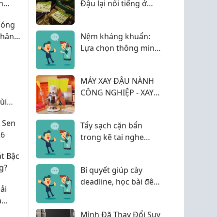
h
Đậu lại nổi tiếng ở
Thái Nguyên?
 sóng
phân
Nệm kháng khuẩn:
ng
Lựa chọn thông minh
cho không gian ngủ
hiện đại
MÁY XAY ĐẬU NÀNH
CÔNG NGHIỆP - XAY
ùi
NHANH, TÁCH BÃ HIỆU
ợp lý
QUẢ
 Sen
Tẩy sạch cặn bẩn
26
trong kẽ tai nghe
Bluetooth với bàn
t Bậc
phím phím cơ trong 1
g?
Bí quyết giúp cày
phút!
deadline, học bài đêm
ải
muộn không bị cay
à
mỏi mắt hay sưng húp
Mình Đã Thay Đổi Suy
vào sáng hôm sau!