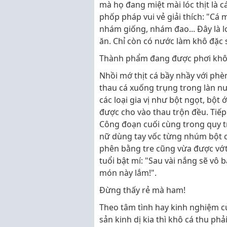
mà họ đang miệt mài lóc thịt là 
phốp pháp vui vẻ giải thích: "Cá
nhám giống, nhám đao... Đây là l
ăn. Chỉ còn có nước làm khô đặc 
Thành phẩm đang được phơi khô (
Nhồi mớ thịt cá bầy nhầy với ph
thau cá xuống trụng trong làn nướ
các loại gia vị như bột ngọt, bột
được cho vào thau trộn đều. Tiếp
Công đoạn cuối cùng trong quy t
nữ dùng tay vốc từng nhúm bột c
phên bằng tre cũng vừa được vớt
tuổi bật mí: "Sau vài nắng sẽ vô
món này lắm!".
Đừng thấy rẻ mà ham!
Theo tâm tình hay kinh nghiệm c
sản kinh dị kia thì khô cá thu phả