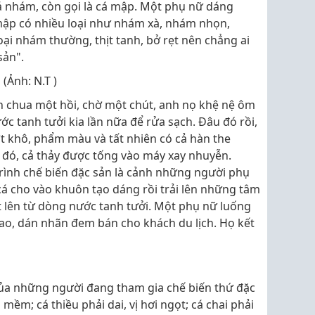
cá nhám, còn gọi là cá mập. Một phụ nữ dáng
 mập có nhiều loại như nhám xà, nhám nhọn,
oại nhám thường, thịt tanh, bở rẹt nên chẳng ai
sản".
Ảnh: N.T )
èn chua một hồi, chờ một chút, anh nọ khệ nệ ôm
c tanh tưởi kia lần nữa để rửa sạch. Đâu đó rồi,
 ớt khô, phẩm màu và tất nhiên có cả hàn the
 đó, cả thảy được tống vào máy xay nhuyễn.
rình chế biến đặc sản là cảnh những người phụ
á cho vào khuôn tạo dáng rồi trải lên những tâm
 lên từ dòng nước tanh tưởi. Một phụ nữ luống
 bao, dán nhãn đem bán cho khách du lịch. Họ kết
ủa những người đang tham gia chế biến thứ đặc
i mềm; cá thiều phải dai, vị hơi ngọt; cá chai phải