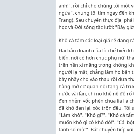
anh!", rồi chỉ cho chúng tôi một
ngứa", chúng tôi tìm ngay đến 
Trang). Sau chuyến thực địa, phả
học và Đời sống tặc lưỡi: "Bây gi
Khô cá tẩm các loại giá rẻ đang 
Đại bản doanh của lò chế biến kh
biển, nơi có hơn chục phụ nữ, tha
trên nền xi măng trong không kh
người lạ mặt, chẳng làm họ bận t
bầy nhầy cho vào thau rồi đưa t
hàng mớ cơ quan nội tạng cá trư
nước vài lần, chị nọ khệ nệ đổ rổ
đen nhẻm vốc phèn chua lia lịa ch
đã khô đen lại, xóc trộn đều. Tôi
"Làm khô". "Khô gì?". "Khô cá tẩm 
muốn khô gì có khô đó!". "Cái bột
tanh số một". Bắt chuyện tiếp vớ