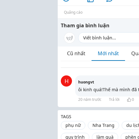
Quảng cáo
Tham gia bình luận
Cũ nhất
Mới nhất
Qu
H
huongvt
ôi kinh quá!Thế mà mình đã 
20 năm trước
Trả lời
0
TAGS
phụ nữ
Nha Trang
du lịc
quy trình
làm quà
phèn 