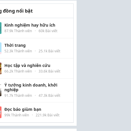
 đồng nổi bật
Kinh nghiệm hay hữu ích
87.9k Thành viên
·
60k Bài viết
Thời trang
52.3k Thành viên
·
25.1k Bài viết
Học tập và nghiên cứu
66.2k Thành viên
·
33.6k Bài viết
Ý tưởng kinh doanh, khởi
nghiệp
91.7k Thành viên
·
47.3k Bài viết
Đọc báo giùm bạn
99k Thành viên
·
221.9k Bài viết