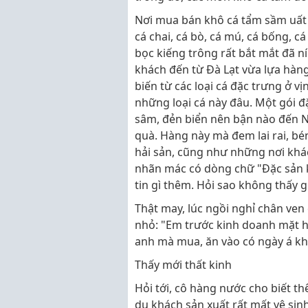
Nơi mua bán khô cá tẩm sầm uất 
cá chai, cá bò, cá mú, cá bống, c
bọc kiếng trông rất bắt mắt đã n
khách đến từ Đà Lạt vừa lựa hàng
biến từ các loại cá đặc trưng ở 
những loại cá này đâu. Một gói đặ
sâm, đẻn biển nên bận nào đến N
quà. Hàng này mà đem lai rai, bé
hải sản, cũng như những nơi khác
nhãn mác có dòng chữ "Đặc sản kh
tin gì thêm. Hỏi sao không thấy g
Thật may, lúc ngồi nghỉ chân ven
nhỏ: "Em trước kinh doanh mặt h
anh mà mua, ăn vào có ngày á kh
Thấy mới thất kinh
Hỏi tới, cô hàng nước cho biết t
du khách sản xuất rất mất vệ sin