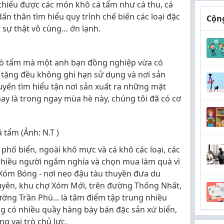
thiếu được các món khô cá tẩm như cá thu, cá
dấn thân tìm hiểu quy trình chế biến các loại đặc
Cộng
 sự thật vô cùng… ớn lạnh.
á bò tẩm mà một anh bạn đồng nghiệp vừa có
 tặng đều không ghi hạn sử dụng và nơi sản
uyến tìm hiểu tận nơi sản xuất ra những mặt
ay là trong ngay mùa hè này, chúng tôi đã có cơ
 tẩm (Ảnh: N.T )
 phố biển, ngoài khô mực và cá khô các loại, các
nhiều người ngắm nghía và chọn mua làm quà vì
u Xóm Bóng - nơi neo đậu tàu thuyền đưa du
uyên, khu chợ Xóm Mới, trên đường Thống Nhất,
ờng Trần Phú... là tâm điểm tập trung nhiều
ng có nhiều quầy hàng bày bán đặc sản xứ biển,
g vai trò chủ lực.