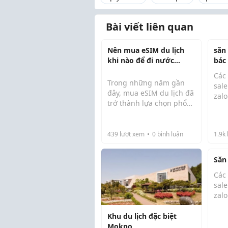
Bài viết liên quan
Nên mua eSIM du lịch
săn 
khi nào để đi nước
bác
ngoài?
Các
Trong những năm gần
sale
đây, mua eSIM du lịch đã
zalo
trở thành lựa chọn phổ
biến của nhiều du khách
htt
nhờ khả năng kết nối
Vui
Internet nhanh chóng
439
lượt xem
0
bình luận
1.9k
các 
mà không cần thay SIM
vật lý. Tuy nhiên, để sử
Săn 
dụng hiệu quả và tr...
Các
sale
zalo
htt
Khu du lịch đặc biệt
Mokpo