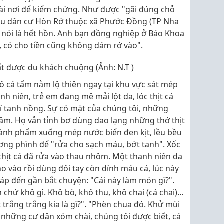
 vài nơi để kiểm chứng. Như được "gãi đúng chỗ
khu dân cư Hòn Rớ thuộc xã Phước Đồng (TP Nha
i nói là hết hồn. Anh bạn đồng nghiệp ở Báo Khoa
ờ, có cho tiền cũng không dám rớ vào".
rất được du khách chuộng (Ảnh: N.T )
ô cá tẩm nằm lộ thiên ngay tại khu vực sát mép
nh niên, trẻ em đang mê mải lột da, lóc thịt cá
í tanh nồng. Sự có mặt của chúng tôi, những
âm. Họ vẫn tỉnh bơ dùng dao lạng những thớ thịt
hành phẩm xuống mép nước biển đen kịt, lều bều
ơng phình để "rửa cho sạch máu, bớt tanh". Xốc
 thịt cá đã rửa vào thau nhôm. Một thanh niên da
o vào rồi dùng đôi tay còn dính máu cá, lúc này
 sáp đến gần bắt chuyện: "Cái này làm món gì?".
chứ khô gì. Khô bò, khô thu, khô chai (cá chai)...
 trắng trắng kia là gì?". "Phèn chua đó. Khử mùi
i những cư dân xóm chài, chúng tôi được biết, cá