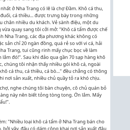
nhất ở Nha Trang có lẽ là chợ Đầm. Khô cá thu,
á đuối, cá thiều... được trưng bày trong những
íu chân nhiều du khách. Vẻ sành điệu, một du
 vừa quay sang tôi cởi mở: "Khô cá tẩm được chế
vịnh Nha Trang, các địa phương khác không có
c sản chỉ 20 ngàn đồng, quá rẻ so với vi cá, hải
ha Trang, tui cũng rinh mấy chục bọc về làm
n lắm đó!". Sau khi đảo qua gần 70 sạp hàng khô
, chúng tôi nhận thấy nhiều gói khô cá, ngoài
ô cá thu, cá thiều, cá bò..." đều chẳng có thông
hi nơi sản xuất, nhiều chủ quầy tỏ ra khó chịu.
 chợ, nghe chúng tôi bàn chuyện, cô chủ quán bỏ
àng này nên biết tỏng tòng tong. Ớn lắm. Mấy
ẩu!".
hêm: "Nhiều loại khô cá tẩm ở Nha Trang bán cho
h, bởi vậy, đâu có dám công khai nơi sản xuất đâu