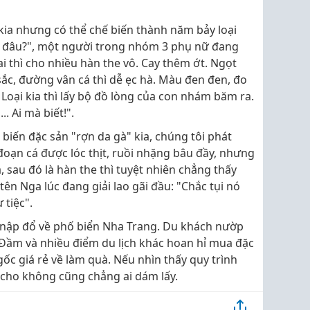
kia nhưng có thể chế biến thành năm bảy loại
 ở đâu?", một người trong nhóm 3 phụ nữ đang
i thì cho nhiều hàn the vô. Cay thêm ớt. Ngọt
ắc, đường vân cá thì dễ ẹc hà. Màu đen đen, đo
. Loại kia thì lấy bộ đồ lòng của con nhám băm ra.
. Ai mà biết!".
biến đặc sản "rợn da gà" kia, chúng tôi phát
 đoạn cá được lóc thịt, ruồi nhặng bâu đầy, nhưng
sau đó là hàn the thì tuyệt nhiên chẳng thấy
ên Nga lúc đang giải lao gãi đầu: "Chắc tụi nó
tiệc".
 nập đổ về phố biển Nha Trang. Du khách nườp
Đầm và nhiều điểm du lịch khác hoan hỉ mua đặc
c giá rẻ về làm quà. Nếu nhìn thấy quy trình
có cho không cũng chẳng ai dám lấy.