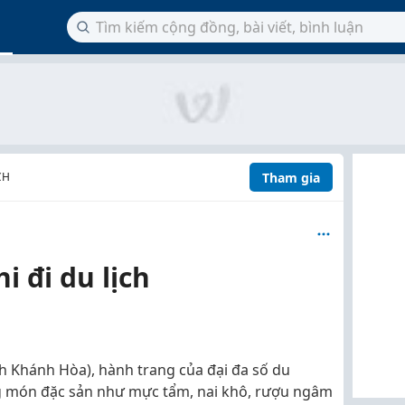
Tham gia
CH
i đi du lịch
nh Khánh Hòa), hành trang của đại đa số du
g món đặc sản như mực tẩm, nai khô, rượu ngâm