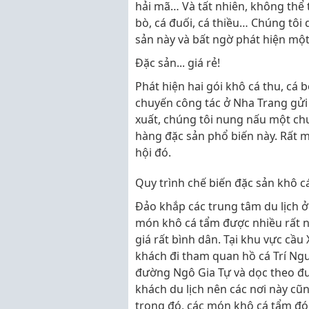
hải mã… Và tất nhiên, không thể 
bò, cá đuối, cá thiều… Chúng tôi 
sản này và bất ngờ phát hiện một
Đặc sản... giá rẻ!
Phát hiện hai gói khô cá thu, c
chuyến công tác ở Nha Trang gửi
xuất, chúng tôi nung nấu một ch
hàng đặc sản phổ biến này. Rất m
hội đó.
Quy trình chế biến đặc sản khô cá
Đảo khắp các trung tâm du lịch ở
món khô cá tẩm được nhiều rất 
giá rất bình dân. Tại khu vực cầ
khách đi tham quan hồ cá Trí Ng
đường Ngô Gia Tự và dọc theo đư
khách du lịch nên các nơi này cũ
trong đó, các món khô cá tẩm đón