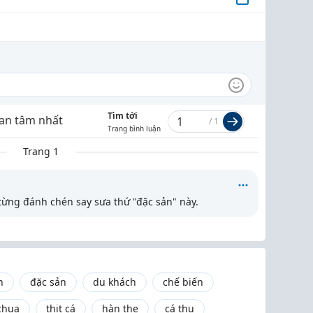
Tìm tới
an tâm nhất
/
1
Trang bình luận
Trang 1
từng đánh chén say sưa thứ "đặc sản" này.
h
đặc sản
du khách
chế biến
chua
thịt cá
hàn the
cá thu