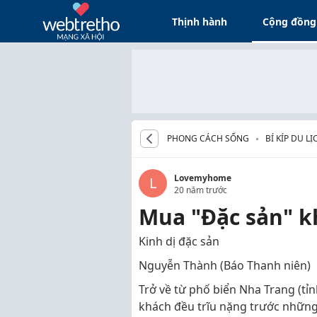
Thịnh hành
Cộng đồng
PHONG CÁCH SỐNG
BÍ KÍP DU LỊ
Lovemyhome
L
20 năm trước
Mua "Đặc sản" kh
Kinh dị đặc sản
Nguyễn Thành (Báo Thanh niên)
Trở về từ phố biển Nha Trang (tỉ
khách đều trĩu nặng trước nhữn