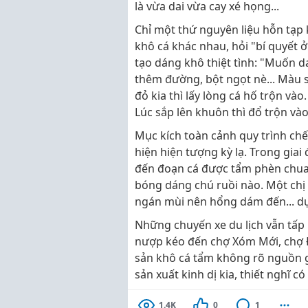
là vừa dai vừa cay xé họng...
Chỉ một thứ nguyên liệu hỗn tạp 
khô cá khác nhau, hỏi "bí quyết
tạo dáng khô thiệt tình: "Muốn da
thêm đường, bột ngọt nè... Màu s
đỏ kia thì lấy lòng cá hố trộn vào
Lúc sắp lên khuôn thì đổ trộn vào..
Mục kích toàn cảnh quy trình chế 
hiện hiện tượng kỳ lạ. Trong giai
đến đoạn cá được tẩm phèn chua, 
bóng dáng chú ruồi nào. Một chị t
ngán mùi nên hổng dám đến... dự 
Những chuyến xe du lịch vẫn tấp
nượp kéo đến chợ Xóm Mới, chợ 
sản khô cá tẩm không rõ nguồn gố
sản xuất kinh dị kia, thiết nghĩ 
1.4K
0
1